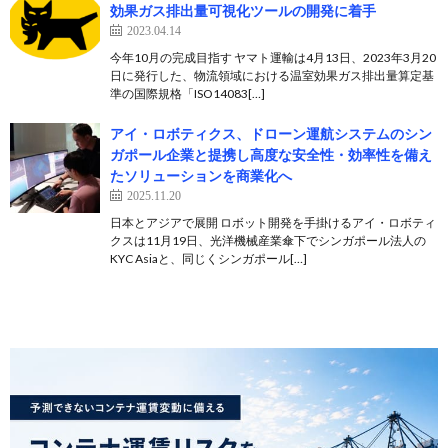
効果ガス排出量可視化ツールの開発に着手
2023.04.14
今年10月の完成目指す ヤマト運輸は4月13日、2023年3月20
日に発行した、物流領域における温室効果ガス排出量算定基
準の国際規格「ISO14083[…]
アイ・ロボティクス、ドローン運航システムのシン
ガポール企業と提携し高度な安全性・効率性を備え
たソリューションを商業化へ
2025.11.20
日本とアジアで展開 ロボット開発を手掛けるアイ・ロボティ
クスは11月19日、光洋機械産業傘下でシンガポール法人の
KYC Asiaと、同じくシンガポール[…]