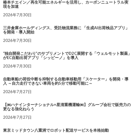
椿本チエイン／再生可能エネルギーを活用し、カーボンニュートラル実
現を加速
2026年7月30日
三井倉庫ホールディングス、受託物流業務に 「生成AI出荷検品アプリ」
を開発・導入開始
2026年7月30日
“独自開発こだわり”のサプリメントでD2C展開する「ウェルモット製薬」
がEC自動出荷アプリ「シッピーノ」を導入
2026年7月30日
自動車船の荷役中断を抑制する自動車移動用「スケーター」を開発・導
入 ～自力走行できない車両を約5分で移動可能に～
2026年7月27日
【㈱ハナインターナショナル×星清重機運輸㈱】グループ会社で販売力の
更なる強化ねらう
2026年7月27日
東京ミッドタウン八重洲でロボット配送サービスを本格始動