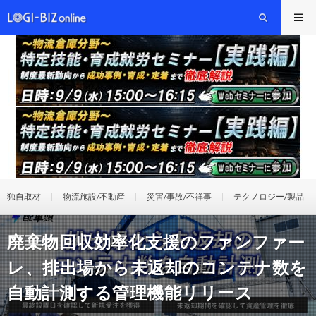
独自取材
物流施設/不動産
災害/事故/不祥事
テクノロジー/製品
廃棄物回収効率化支援のファンファー
レ、排出場から未返却のコンテナ数を
自動計測する管理機能リリース