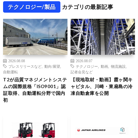
テクノロジー/製品
カテゴリの最新記事
2026.08.08
2026.08.07
プレスリリースなど
,
動向/展望
,
テクノロジー
,
動画
,
物流施設
,
自動運転
記者会見など
T2が品質マネジメントシステ
【現地取材・動画】霞ヶ関キ
ムの国際規格「ISO9001」認
ャピタル、川崎・東扇島の冷
証取得、自動運転分野で国内
凍自動倉庫を公開
初