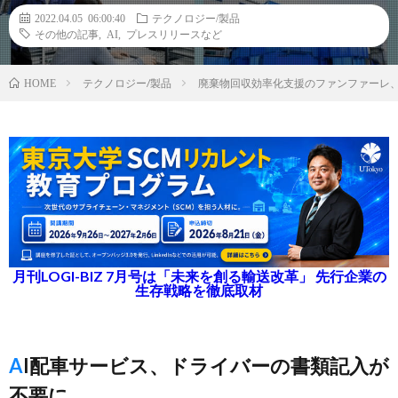
2022.04.05 06:00:40
テクノロジー/製品
その他の記事
,
AI
,
プレスリリースなど
テクノロジー/製品
廃棄物回収効率化支援のファンファーレ
HOME
月刊LOGI-BIZ 7月号は「未来を創る輸送改革」 先行企業の
生存戦略を徹底取材
AI配車サービス、ドライバーの書類記入が
不要に