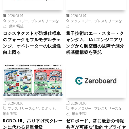
2026.08.07
2026.08.07
テクノロジー
,
プレスリリースな
テクノロジー
,
プレスリリースな
ど
,
動向/展望
ど
ロジスネクストが防爆仕様車
量子技術のエー・スター・ク
のフォークをフルモデルチェ
ォンタム、JALエンジニアリ
ンジ、オペレーターの快適性
ングから航空機の故障予測分
向上図る
析基盤構築を受託
2026.08.06
2026.08.06
プレスリリースなど
,
ロボット
,
テクノロジー
,
プレスリリースな
動向/展望
ど
,
動向/展望
ROBO-HI、吊り下げ式クレー
ゼロボード、常に最新の情報
ンに代わる超重量級
共有が可能な“動的サプライヤ