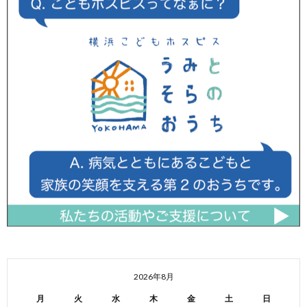
2026年8月
月
火
水
木
金
土
日