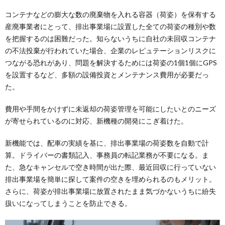
コンテナなどの膨大な数の廃棄物を入れる容器（荷姿）を保有する
産廃事業者にとって、排出事業場に設置した全ての荷姿の種別や数
を把握するのは困難だった。知らないうちに自社の未回収コンテナ
の不法投棄が行われていた場合、企業のレピュテーションリスクに
つながる恐れがあり、問題を解決するためには荷姿の1個1個にGPS
を設置するなど、多額の設備投資とメンテナンス費用が必要だっ
た。
費用や手間をかけずに未返却の荷姿管理を可能にしたいとのニーズ
が寄せられているのに対応、新機種の開発にこぎ着けた。
新機能では、配車の実績を基に、排出事業場の荷姿数を自動で計
算。ドライバーの書類記入、事務員の転記業務が不要になる。ま
た、急なキャンセルで空き時間が出た際、最近回収に行っていない
排出事業場を簡単に探して案件の空きを埋められるのもメリット。
さらに、荷姿が排出事業場に放置されたまま気づかないうちに紛失
扱いになってしまうことを防止できる。