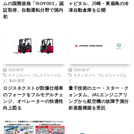
ムの国際規格「ISO9001」認
ャピタル、川崎・東扇島の冷
証取得、自動運転分野で国内
凍自動倉庫を公開
初
2026.08.07
2026.08.07
テクノロジー
,
プレスリリースな
テクノロジー
,
プレスリリースな
ど
,
動向/展望
ど
ロジスネクストが防爆仕様車
量子技術のエー・スター・ク
のフォークをフルモデルチェ
ォンタム、JALエンジニアリ
ンジ、オペレーターの快適性
ングから航空機の故障予測分
向上図る
析基盤構築を受託