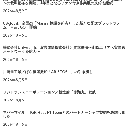
への飲料配布を開始、4年目となるファン付き作業服の支給も継続
2026年8月9日
CBcloud、全国の「Marq」施設を起点とした新たな配送プラットフォー
ム「MarqGO」開始
2026年8月5日
株式会社Univearth、倉吉運送株式会社と資本提携〜山陰エリアへ実運送
ネットワークを拡大〜
2026年8月5日
川崎重工業／ばら積運搬船「ARISTOS II」の引き渡し
2026年8月5日
フジトランスコーポレーション／新造船「蓉翔丸」就航
2026年8月5日
ネバーマイル：TGR Haas F1 Teamとのパートナーシップ契約を締結しま
した
2026年8月5日