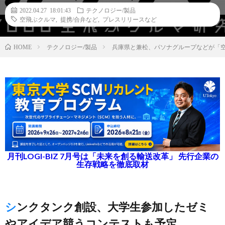
2022.04.27 18:01:43
テクノロジー/製品
空飛ぶクルマ
,
提携/合弁など
,
プレスリリースなど
テクノロジー/製品
兵庫県と兼松、パソナグループなどが「
HOME
月刊LOGI-BIZ 7月号は「未来を創る輸送改革」 先行企業の
生存戦略を徹底取材
シンクタンク創設、大学生参加したゼミ
やアイデア競うコンテストも予定