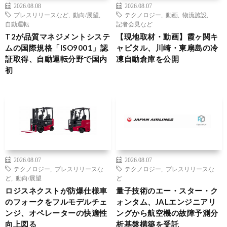
2026.08.08
2026.08.07
プレスリリースなど
,
動向/展望
,
テクノロジー
,
動画
,
物流施設
,
自動運転
記者会見など
T2が品質マネジメントシステ
【現地取材・動画】霞ヶ関キ
ムの国際規格「ISO9001」認
ャピタル、川崎・東扇島の冷
証取得、自動運転分野で国内
凍自動倉庫を公開
初
2026.08.07
2026.08.07
テクノロジー
,
プレスリリースな
テクノロジー
,
プレスリリースな
ど
,
動向/展望
ど
ロジスネクストが防爆仕様車
量子技術のエー・スター・ク
のフォークをフルモデルチェ
ォンタム、JALエンジニアリ
ンジ、オペレーターの快適性
ングから航空機の故障予測分
向上図る
析基盤構築を受託