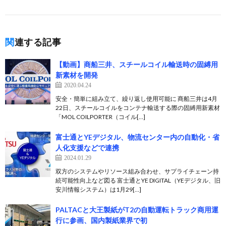
関連する記事
【動画】商船三井、スチールコイル輸送時の固縛用
新素材を開発
2020.04.24
安全・簡単に組み立て、繰り返し使用可能に 商船三井は4月
22日、スチールコイルをコンテナ輸送する際の固縛用新素材
「MOL COILPORTER（コイル[…]
富士通とYEデジタル、物流センター内の自動化・省
人化支援などで連携
2024.01.29
双方のシステムやリソース組み合わせ、サプライチェーン持
続可能性向上など図る 富士通とYE DIGITAL（YEデジタル、旧
安川情報システム）は1月29[…]
PALTACと大王製紙がT2の自動運転トラック商用運
行に参画、国内製紙業界で初