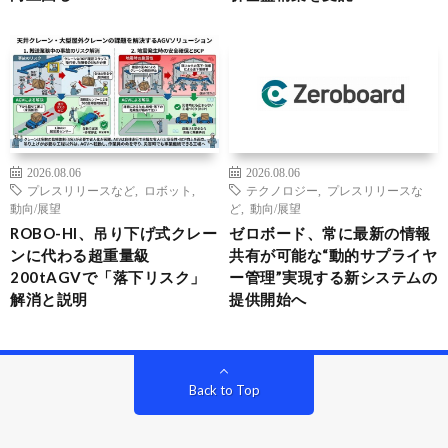
2026.08.06
2026.08.06
プレスリリースなど
,
ロボット
,
テクノロジー
,
プレスリリースな
動向/展望
ど
,
動向/展望
ROBO-HI、吊り下げ式クレー
ゼロボード、常に最新の情報
ンに代わる超重量級
共有が可能な“動的サプライヤ
200tAGVで「落下リスク」
ー管理”実現する新システムの
解消と説明
提供開始へ
Back to Top