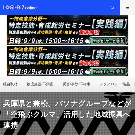
独自取材
物流施設/不動産
災害/事故/不祥事
テクノロジー/製品
兵庫県と兼松、パソナグループなどが
「空飛ぶクルマ」活用した地域振興へ
連携