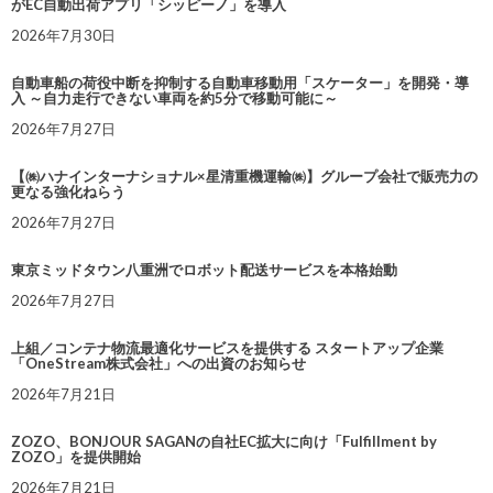
がEC自動出荷アプリ「シッピーノ」を導入
2026年7月30日
自動車船の荷役中断を抑制する自動車移動用「スケーター」を開発・導
入 ～自力走行できない車両を約5分で移動可能に～
2026年7月27日
【㈱ハナインターナショナル×星清重機運輸㈱】グループ会社で販売力の
更なる強化ねらう
2026年7月27日
東京ミッドタウン八重洲でロボット配送サービスを本格始動
2026年7月27日
上組／コンテナ物流最適化サービスを提供する スタートアップ企業
「OneStream株式会社」への出資のお知らせ
2026年7月21日
ZOZO、BONJOUR SAGANの自社EC拡大に向け「Fulfillment by
ZOZO」を提供開始
2026年7月21日