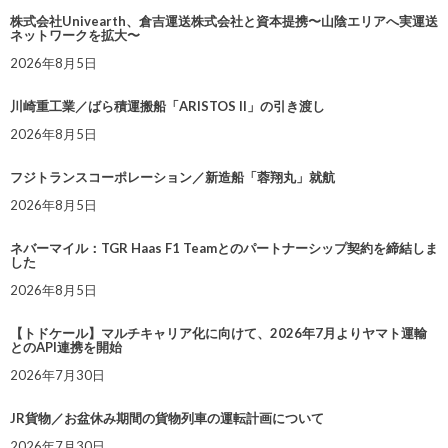
株式会社Univearth、倉吉運送株式会社と資本提携〜山陰エリアへ実運送
ネットワークを拡大〜
2026年8月5日
川崎重工業／ばら積運搬船「ARISTOS II」の引き渡し
2026年8月5日
フジトランスコーポレーション／新造船「蓉翔丸」就航
2026年8月5日
ネバーマイル：TGR Haas F1 Teamとのパートナーシップ契約を締結しま
した
2026年8月5日
【トドケール】マルチキャリア化に向けて、2026年7月よりヤマト運輸
とのAPI連携を開始
2026年7月30日
JR貨物／お盆休み期間の貨物列車の運転計画について
2026年7月30日