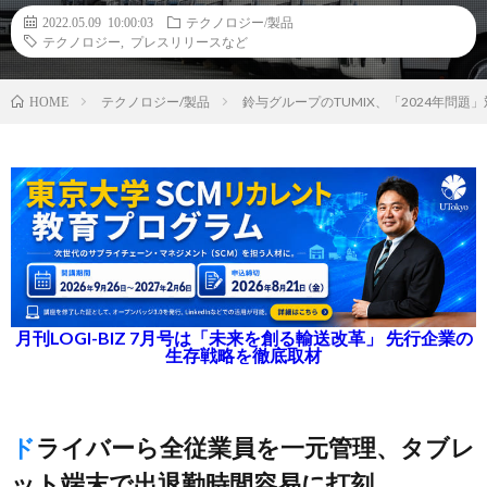
2022.05.09 10:00:03
テクノロジー/製品
テクノロジー
,
プレスリリースなど
テクノロジー/製品
鈴与グループのTUMIX、「2024年問
HOME
月刊LOGI-BIZ 7月号は「未来を創る輸送改革」 先行企業の
生存戦略を徹底取材
ドライバーら全従業員を一元管理、タブレ
ット端末で出退勤時間容易に打刻