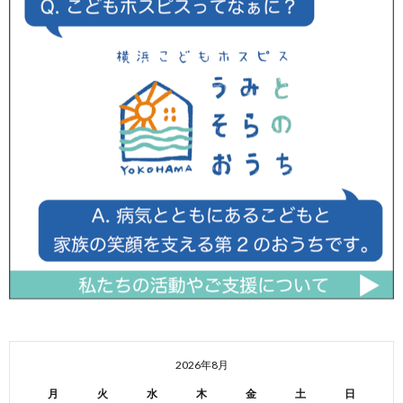
2026年8月
月
火
水
木
金
土
日