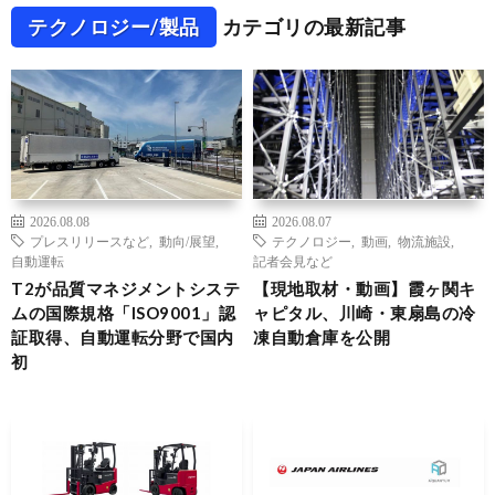
テクノロジー/製品
カテゴリの最新記事
2026.08.08
2026.08.07
プレスリリースなど
,
動向/展望
,
テクノロジー
,
動画
,
物流施設
,
自動運転
記者会見など
T2が品質マネジメントシステ
【現地取材・動画】霞ヶ関キ
ムの国際規格「ISO9001」認
ャピタル、川崎・東扇島の冷
証取得、自動運転分野で国内
凍自動倉庫を公開
初