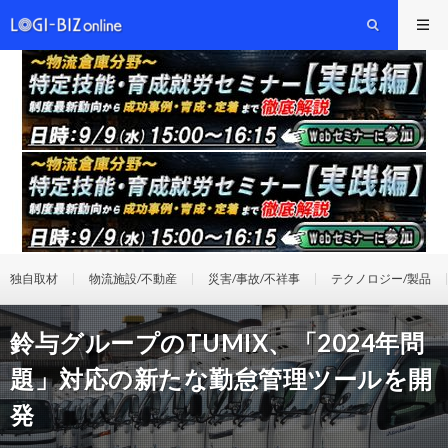
独自取材
物流施設/不動産
災害/事故/不祥事
テクノロジー/製品
鈴与グループのTUMIX、「2024年問
題」対応の新たな勤怠管理ツールを開
発