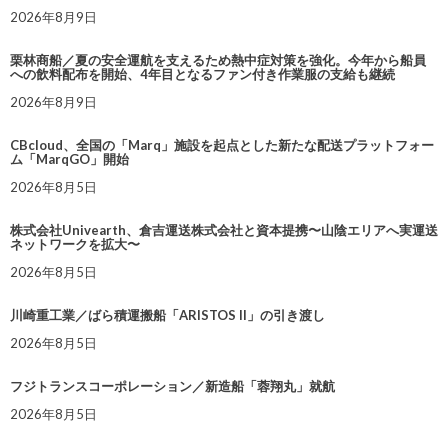
2026年8月9日
栗林商船／夏の安全運航を支えるため熱中症対策を強化。今年から船員
への飲料配布を開始、4年目となるファン付き作業服の支給も継続
2026年8月9日
CBcloud、全国の「Marq」施設を起点とした新たな配送プラットフォー
ム「MarqGO」開始
2026年8月5日
株式会社Univearth、倉吉運送株式会社と資本提携〜山陰エリアへ実運送
ネットワークを拡大〜
2026年8月5日
川崎重工業／ばら積運搬船「ARISTOS II」の引き渡し
2026年8月5日
フジトランスコーポレーション／新造船「蓉翔丸」就航
2026年8月5日