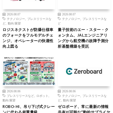
2026.08.07
2026.08.07
テクノロジー
,
プレスリリースな
テクノロジー
,
プレスリリースな
ど
,
動向/展望
ど
ロジスネクストが防爆仕様車
量子技術のエー・スター・ク
のフォークをフルモデルチェ
ォンタム、JALエンジニアリ
ンジ、オペレーターの快適性
ングから航空機の故障予測分
向上図る
析基盤構築を受託
2026.08.06
2026.08.06
プレスリリースなど
,
ロボット
,
テクノロジー
,
プレスリリースな
動向/展望
ど
,
動向/展望
ROBO-HI、吊り下げ式クレー
ゼロボード、常に最新の情報
ンに代わる超重量級
共有が可能な“動的サプライヤ