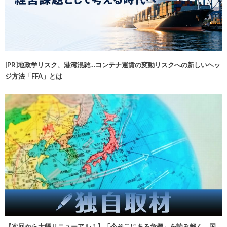
[PR]地政学リスク、港湾混雑…コンテナ運賃の変動リスクへの新しいヘッ
ジ方法「FFA」とは
【次回から大幅リニューアル！】「今そこにある危機」を読み解く 国