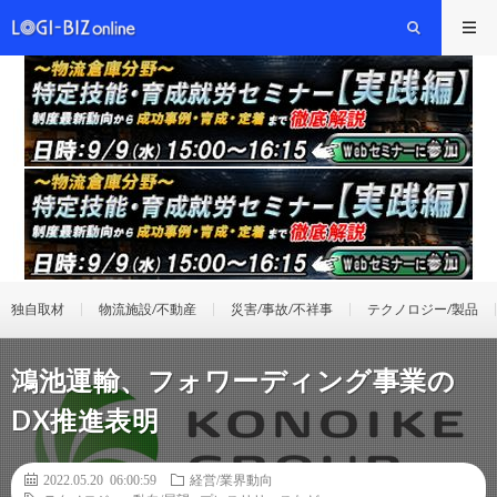
独自取材
物流施設/不動産
災害/事故/不祥事
テクノロジー/製品
鴻池運輸、フォワーディング事業の
DX推進表明
2022.05.20 06:00:59
経営/業界動向