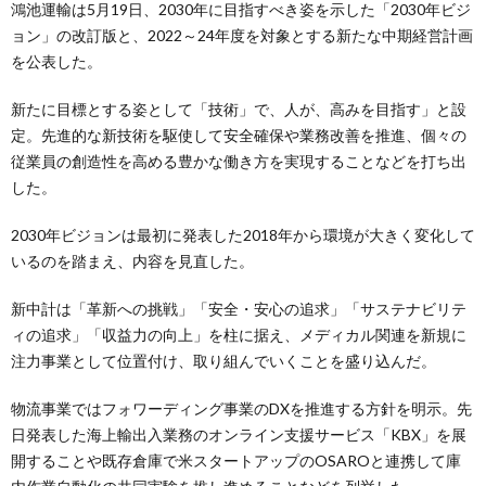
鴻池運輸は5月19日、2030年に目指すべき姿を示した「2030年ビジ
ョン」の改訂版と、2022～24年度を対象とする新たな中期経営計画
を公表した。
新たに目標とする姿として「技術」で、人が、高みを目指す」と設
定。先進的な新技術を駆使して安全確保や業務改善を推進、個々の
従業員の創造性を高める豊かな働き方を実現することなどを打ち出
した。
2030年ビジョンは最初に発表した2018年から環境が大きく変化して
いるのを踏まえ、内容を見直した。
新中計は「革新への挑戦」「安全・安心の追求」「サステナビリテ
ィの追求」「収益力の向上」を柱に据え、メディカル関連を新規に
注力事業として位置付け、取り組んでいくことを盛り込んだ。
物流事業ではフォワーディング事業のDXを推進する方針を明示。先
日発表した海上輸出入業務のオンライン支援サービス「KBX」を展
開することや既存倉庫で米スタートアップのOSAROと連携して庫