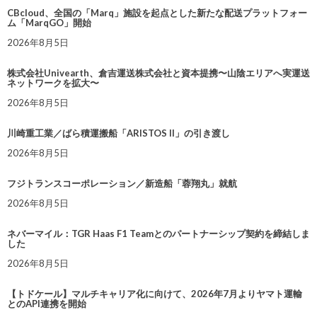
CBcloud、全国の「Marq」施設を起点とした新たな配送プラットフォー
ム「MarqGO」開始
2026年8月5日
株式会社Univearth、倉吉運送株式会社と資本提携〜山陰エリアへ実運送
ネットワークを拡大〜
2026年8月5日
川崎重工業／ばら積運搬船「ARISTOS II」の引き渡し
2026年8月5日
フジトランスコーポレーション／新造船「蓉翔丸」就航
2026年8月5日
ネバーマイル：TGR Haas F1 Teamとのパートナーシップ契約を締結しま
した
2026年8月5日
【トドケール】マルチキャリア化に向けて、2026年7月よりヤマト運輸
とのAPI連携を開始