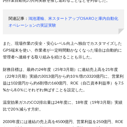
内作業自動化の共同実験を推し進めることなどを列挙した。
関連記事：
鴻池運輸、米スタートアップOSAROと庫内自動化
オペレーションの実証実験
また、現場作業の安全・安心レベル向上へ独自でカスタマイズした
GPS端末を使い、作業者が一定時間動かなくなった場合は自動的に
管理者へ連絡する取り組みを続けることも示した。
財務目標は、最終の24年度（25年3月期）に連結売上高を21年度
（22年3月期）実績の3013億円から約10％増の3320億円に、営業利
益は102億円から約6割増の160億円、ROE（自己資本利益率）を7.5
%から8.0％にそれぞれ伸ばすことを設定した。
温室効果ガスのCO2排出量は24年度に、18年度（19年3月期）実績
比で20％減らす方針。
2030年度には連結の売上高を4500億円、営業利益を250億円、ROE