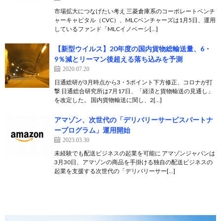
市場拡大につなげたい考え 三菱倉庫系のコーポレートベンチ
ャーキャピタル（CVC）、MLCベンチャーズは1月5日、運用
しているファンド「MLCイノベーシ[…]
【新型ウイルス】20年度の国内貨物総輸送量、6・
9％減とリーマン後超える落ち込みを予測
2020.07.20
日通総研が3月時点から3・5ポイント下方修正、コロナが打
撃 日通総合研究所は7月17日、「経済と貨物輸送の見通し」
を改定した。 国内貨物輸送に関し、2[…]
アマゾン、次世代の「デリバリーサービスパートナ
ープログラム」運用開始
2023.03.30
未経験でも配送ビジネスの起業を可能に アマゾンジャパンは
3月30日、アマゾンの商品を手掛ける独自の配送ビジネスの
起業を支援する次世代の「デリバリーサー[…]