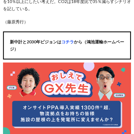
を10％以上にしたい考えだ。CO2は18年度比で35％減らすシナリオ
を記している。
（藤原秀行）
新中計と2030年ビジョンは
コチラ
から（鴻池運輸ホームペー
ジ）