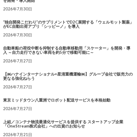
を開発・導入開始
2026年7月30日
“独自開発こだわり”のサプリメントでD2C展開する「ウェルモット製薬」
がEC自動出荷アプリ「シッピーノ」を導入
2026年7月30日
自動車船の荷役中断を抑制する自動車移動用「スケーター」を開発・導
入 ～自力走行できない車両を約5分で移動可能に～
2026年7月27日
【㈱ハナインターナショナル×星清重機運輸㈱】グループ会社で販売力の
更なる強化ねらう
2026年7月27日
東京ミッドタウン八重洲でロボット配送サービスを本格始動
2026年7月27日
上組／コンテナ物流最適化サービスを提供する スタートアップ企業
「OneStream株式会社」への出資のお知らせ
2026年7月21日