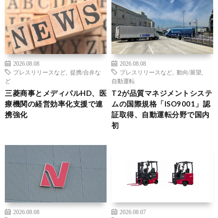
2026.08.08
2026.08.08
プレスリリースなど
,
提携/合弁な
プレスリリースなど
,
動向/展望
,
ど
自動運転
三菱商事とメディパルHD、医
T2が品質マネジメントシステ
療機関の経営効率化支援で連
ムの国際規格「ISO9001」認
携強化
証取得、自動運転分野で国内
初
2026.08.08
2026.08.07