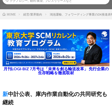
テクノロジー
,
動向/展望
,
プレスリリースなど
経営/業界動向
鴻池運輸、フォワーディング事業のDX推進表
HOME
月刊LOGI-BIZ 7月号は「未来を創る輸送改革」 先行企業の
生存戦略を徹底取材
新中計公表、庫内作業自動化の共同研究も
継続