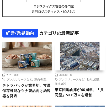
ロジスティクス管理の専門誌
月刊ロジスティクス・ビジネス
経営/業界動向
カテゴリの最新記事
2026.08.08
2026.08.08
プレスリリースなど
,
動向/展望
プレスリリースなど
,
動向/展望
,
物流施設
テトラパックが業界初、常温
東京団地倉庫が60周年、「共
保存可能なツナ製品向け紙容
同型」53.8万㎡を運営
器を発表