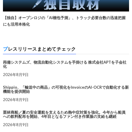
【独自】オープンロジの「AI梱包予測」、トラック必要台数の迅速把握
にも活用本格化
プレスリリースまとめてチェック
両備システムズ、物流自動化システムを手掛ける 株式会社APTを子会社
化
2026年8月9日
Shippio、「輸送中の商品」の可視化をInvoiceのAI-OCRで自動化する新
機能を提供開始
2026年8月9日
栗林商船／夏の安全運航を支えるため熱中症対策を強化。今年から船員
への飲料配布を開始、4年目となるファン付き作業服の支給も継続
2026年8月9日