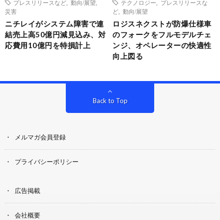
プレスリリースなど
,
動向/展望
,
テクノロジー
,
プレスリリースな
災害
ど
,
動向/展望
ニチレイがシステム障害で連
ロジスネクストが防爆仕様車
結売上高50億円減見込み、対
のフォークをフルモデルチェ
応費用10億円を特損計上
ンジ、オペレーターの快適性
向上図る
Back to Top
メルマガ会員登録
プライバシーポリシー
広告掲載
会社概要