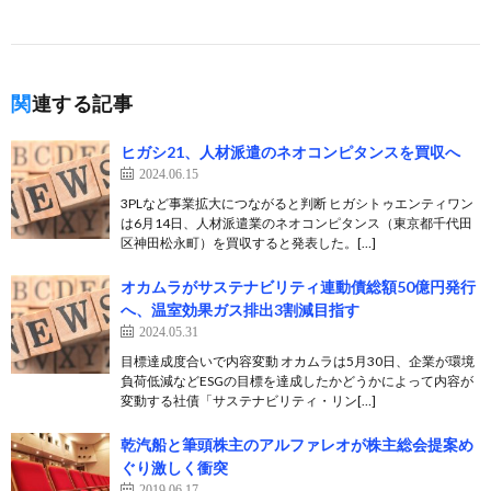
関連する記事
ヒガシ21、人材派遣のネオコンピタンスを買収へ
2024.06.15
3PLなど事業拡大につながると判断 ヒガシトゥエンティワン
は6月14日、人材派遣業のネオコンピタンス（東京都千代田
区神田松永町）を買収すると発表した。[…]
オカムラがサステナビリティ連動債総額50億円発行
へ、温室効果ガス排出3割減目指す
2024.05.31
目標達成度合いで内容変動 オカムラは5月30日、企業が環境
負荷低減などESGの目標を達成したかどうかによって内容が
変動する社債「サステナビリティ・リン[…]
乾汽船と筆頭株主のアルファレオが株主総会提案め
ぐり激しく衝突
2019.06.17