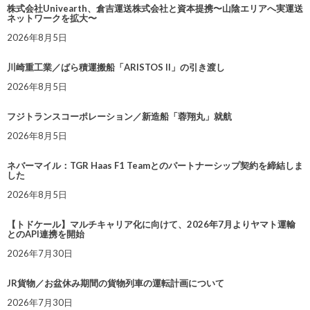
株式会社Univearth、倉吉運送株式会社と資本提携〜山陰エリアへ実運送
ネットワークを拡大〜
2026年8月5日
川崎重工業／ばら積運搬船「ARISTOS II」の引き渡し
2026年8月5日
フジトランスコーポレーション／新造船「蓉翔丸」就航
2026年8月5日
ネバーマイル：TGR Haas F1 Teamとのパートナーシップ契約を締結しま
した
2026年8月5日
【トドケール】マルチキャリア化に向けて、2026年7月よりヤマト運輸
とのAPI連携を開始
2026年7月30日
JR貨物／お盆休み期間の貨物列車の運転計画について
2026年7月30日