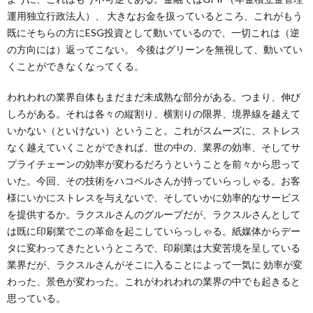
運用独立行政法人）、 大きなお金を扱っているところ、これがもう
既にそちらの方にESG投資として動いているので、一切これは（逆
の方向には）返ってこない。 今後はグリーンを無視して、動いてい
くことができなくなってくる。
われわれの業界自体もまだまだ未成熟な部分がある。つまり、伸び
しろがある。それは各々の縦割り、横割りの限界、境界線を越えて
いかない（といけない）ということ。これがスムーズに、ストレス
なく越えていくことができれば、世の中の、業界の効率、そしてサ
プライチェーンの効率が変わるだろうということを前々から思って
いた。今回、その技術をハコベルさんが持っていらっしゃる。お客
様にいかにストレスを与えないで、そしていかに効率的なサービス
を提供するか。ラクスルさんのグループだが、ラクスルさんとして
は既に印刷業でこの革命を起こしていらっしゃる。紙媒体からデー
タに変わってきたというところで、印刷業は大変苦境を呈している
業界だが、ラクスルさんがそこに入ることによって一気に 効率が変
わった、景色が変わった。これがわれわれの業界の中でも起きると
思っている。