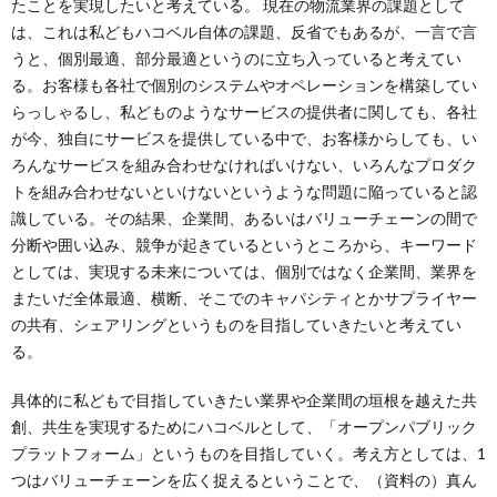
たことを実現したいと考えている。 現在の物流業界の課題として
は、これは私どもハコベル自体の課題、反省でもあるが、一言で言
うと、個別最適、部分最適というのに立ち入っていると考えてい
る。お客様も各社で個別のシステムやオペレーションを構築してい
らっしゃるし、私どものようなサービスの提供者に関しても、各社
が今、独自にサービスを提供している中で、お客様からしても、い
ろんなサービスを組み合わせなければいけない、いろんなプロダク
トを組み合わせないといけないというような問題に陥っていると認
識している。その結果、企業間、あるいはバリューチェーンの間で
分断や囲い込み、競争が起きているというところから、キーワード
としては、実現する未来については、個別ではなく企業間、業界を
またいだ全体最適、横断、そこでのキャパシティとかサプライヤー
の共有、シェアリングというものを目指していきたいと考えてい
る。
具体的に私どもで目指していきたい業界や企業間の垣根を越えた共
創、共生を実現するためにハコベルとして、「オープンパブリック
プラットフォーム」というものを目指していく。考え方としては、1
つはバリューチェーンを広く捉えるということで、（資料の）真ん