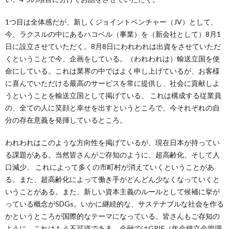
1つ目は全体感だが、新しくジョイントベンチャー（JV）として、
今、ラクスルの中にあるハコベル（事業）を（新会社として）8月1
日に設立させていただく。8月8日にわれわれは出資をさせていただ
くということで今、企画をしている。（われわれは）輸送立国を使
命にしている。これは業界の中ではよく申し上げているが、お客様
に喜んでいただける最高のサービスを常に提供し、社会に貢献しよ
うということを輸送立国として掲げている。 これは構成する従業員
の、全ての人に笑顔と幸せを出すというところで、今それぞれの自
分の存在意義を発揮しているところ。
われわれはこのような方向性を掲げているが、現在日本が持ってい
る課題がある。当然皆さんがご存知のように、超高齢化、そして人
口減少、 これによって多くの市町村が消えていくということがあ
る。また、超高齢化によって働き手がどんどん少なくなっていくと
いうことがある。また、新しい資本主義のルールとして候補に挙が
っている概念がSDGs。いかに継続的な、サステナブルな社会を作る
かというところが国際的なテーマになっている。皆さんもご存知の
ように、これはもう不可逆である。金融ではGPIF（年金積立金管理