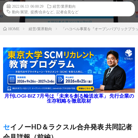
2022.06.13 06:00:29
経営/業界動向
動向/展望
,
提携/合弁など
,
記者会見など
経営/業界動向
「ハコベル事業を『オープンパブリックプラ
HOME
月刊LOGI-BIZ 7月号は「未来を創る輸送改革」 先行企業の
生存戦略を徹底取材
セイノーHD＆ラクスル合弁発表 共同記者
会見詳報（前編）