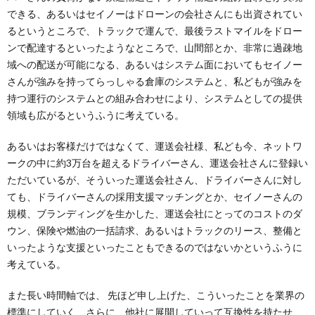
できる、あるいはセイノーはドローンの会社さんにも出資されてい
るというところで、トラックで運んで、最後ラストマイルをドロー
ンで配達するといったようなところで、山間部とか、非常に過疎地
域への配送が可能になる、あるいはシステム面においてもセイノー
さんが強みを持ってらっしゃる倉庫のシステムと、私どもが強みを
持つ運行のシステムとの組み合わせにより、システムとしての提供
領域も広がるというふうに考えている。
あるいはお客様だけではなくて、運送会社様、私ども今、ネットワ
ークの中に約3万台を超えるドライバーさん、運送会社さんに登録い
ただいているが、そういった運送会社さん、ドライバーさんに対し
ても、ドライバーさんの採用支援マッチングとか、セイノーさんの
規模、ブランディングを生かした、運送会社にとってのコストのダ
ウン、保険や燃油の一括請求、あるいはトラックのリース、整備と
いったような支援といったこともできるのではないかというふうに
考えている。
また長い時間軸では、 先ほど申し上げた、こういったことを業界の
標準にしていく、さらに、他社に展開していって互換性を持たせ