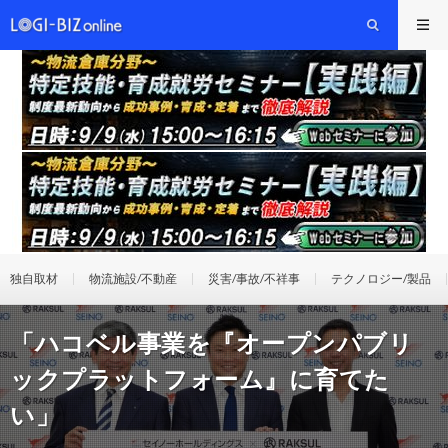
独自取材
物流施設/不動産
災害/事故/不祥事
テクノロジー/製品
「ハコベル事業を『オープンパブリ
ックプラットフォーム』に育てた
い」