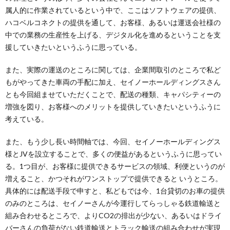
属人的に作業されているという中で、ここはソフトウェアの提供、
ハコベルコネクトの提供を通して、お客様、あるいは運送会社様の
中での業務の生産性を上げる、デジタル化を進めるということを支
援していきたいというふうに思っている。
また、実際の運送のところに関しては、企業間取引のところで私ど
もがやってきた車両の手配に加え、セイノーホールディングスさん
とも今回組ませていただくことで、配送の種類、キャパシティーの
増強を図り、お客様へのメリットを提供していきたいというふうに
考えている。
また、もう少し長い時間軸では、今回、セイノーホールディングス
様とJVを設立することで、多くの便益があるというふうに思ってい
る。1つ目が、お客様に提供できるサービスの領域、利便というのが
増えること、かつそれがワンストップで提供できると いうところ。
具体的には配送手段で申すと、私どもでは今、1台貸切のお車の提供
のみのところは、セイノーさんが今運行してらっしゃる鉄道輸送と
組み合わせるところで、よりCO2の排出が少ない、あるいはドライ
バーさんの負荷がない鉄道輸送とトラック輸送の組み合わせが実現