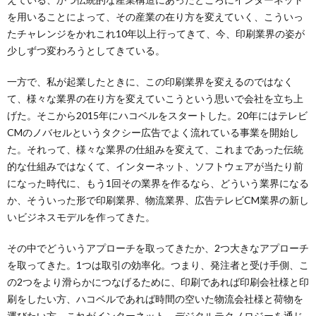
を用いることによって、その産業の在り方を変えていく、こういっ
たチャレンジをかれこれ10年以上行ってきて、今、印刷業界の姿が
少しずつ変わろうとしてきている。
一方で、私が起業したときに、この印刷業界を変えるのではなく
て、様々な業界の在り方を変えていこうという思いで会社を立ち上
げた。そこから2015年にハコベルをスタートした。20年にはテレビ
CMのノバセルというタクシー広告でよく流れている事業を開始し
た。それって、様々な業界の仕組みを変えて、これまであった伝統
的な仕組みではなくて、インターネット、ソフトウェアが当たり前
になった時代に、もう1回その業界を作るなら、どういう業界になる
か、そういった形で印刷業界、物流業界、広告テレビCM業界の新し
いビジネスモデルを作ってきた。
その中でどういうアプローチを取ってきたか、2つ大きなアプローチ
を取ってきた。1つは取引の効率化。つまり、発注者と受け手側、こ
の2つをより滑らかにつなげるために、印刷であれば印刷会社様と印
刷をしたい方、ハコベルであれば時間の空いた物流会社様と荷物を
運びたい方、これがインターネット、デジタルテクノロジーを通じ