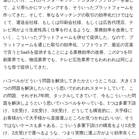
て、より滑らかにマッチングする、そういったプラットフォームを
作ってきた。そして、単なるマッチングの取引の効率化だけではな
くて、運送会社様、もしくは印刷会社様、もしくは広告代理店、テ
レビ局がより生産性高く仕事を行えるような、業務効率を改善して
いく、こういったプラットフォームも併せて提供した。なので、プ
ラットフォームを通じた取引の効率化、ソフトウェア、最近の言葉
で言うとSaaSを提供することによる業務効率の改善、この2つを印
刷業界でも、物流業界でも、テレビ広告業界でもわれわれは同じよ
うな形で提供してきた。
ハコベルがどういう問題を解決してきたかというところは、大きく3
つの問題を解決したいという思いでわれわれスタートしていて、こ
の問題、それぞれ7年間、タックルしてきていて、今もこういった問
題を解決しようという思いでハコベルをやっている。1つは多重下請
け、1次受け、2次受け、3次受け、どうしても構造的に、大手様に
お客様がいて大手様から直接運ぶところが見つかればいいが、そう
ではないケースも多々ある。こういう多重下請けの構造をより1次受
け、2次受けで運べるような、つまり実際に運ぶ方がより効率良くた