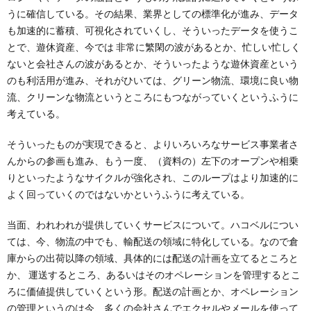
うに確信している。その結果、業界としての標準化が進み、データ
も加速的に蓄積、可視化されていくし、そういったデータを使うこ
とで、遊休資産、今では 非常に繁閑の波があるとか、忙しい忙しく
ないと会社さんの波があるとか、そういったような遊休資産という
のも利活用が進み、それがひいては、グリーン物流、環境に良い物
流、クリーンな物流というところにもつながっていくというふうに
考えている。
そういったものが実現できると、よりいろいろなサービス事業者さ
んからの参画も進み、もう一度、（資料の）左下のオープンや相乗
りといったようなサイクルが強化され、このループはより加速的に
よく回っていくのではないかというふうに考えている。
当面、われわれが提供していくサービスについて。ハコベルについ
ては、今、物流の中でも、輸配送の領域に特化している。なので倉
庫からの出荷以降の領域、具体的には配送の計画を立てるところと
か、 運送するところ、あるいはそのオペレーションを管理するとこ
ろに価値提供していくという形。配送の計画とか、オペレーション
の管理というのは今、多くの会社さんでエクセルやメールを使って