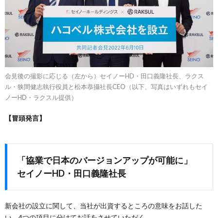
会見後の撮影に応じる（左から）セイノーHD・田口義隆社長、ラクス
ル・狭間健志執行役員と松本恭攝社長CEO（以下、写真はいずれもセイ
ノーHD・ラクスル提供）
【冒頭発言】
「協業で日本のバージョンアップが可能に」
セイノーHD・田口義隆社長
新会社の設立に関して、当社が出資するところの意味をお話した
い。4つの項目に分けてお話をさせていただく。