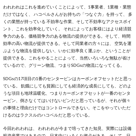
われわれはこれを進めていくことによって、1事業者、1業種・業態
だけではなく、 ハコベルさんがお持ちの「つなぐ力」を持って、 多
くの業態が持っている 不効率な作業、そして不効率なアクセスポイ
ント、これを効率化していく。 それによってお客様にはより経済競
争力のある、価格競争力のある物流の提供ができる。そして、時間
効率の高い物流が提供できる。そして同業者の方々には、 空気を運
ぶような物流を提供しない、いかに効率良く運ぶか、ということが
提供できる。これをやることによって、当然いろいろな無駄が省け
ているので、グリーン物流、つまりSDGsの物流になってくる。
SDGsの17項目の1番のセンターピンはカーボンオフセットだと思っ
ている。 飢餓にしても貧困にしても経済的な成長にしても、どのよ
うな項目も地球温暖化、つまりカーボンオフセットが一番のセンタ
ーピン、倒さなくてはいけないピンだと思っているが、それが個々
の事情と理由だけではコントロールできない。そこをやっていただ
けるのはラクスルのハコベルだと思っている。
今回われわれは、 われわれが今まで培ってきた知見、実際には設備
投資産業ではあるので、日本中にいろんな拠点がある。そして、日