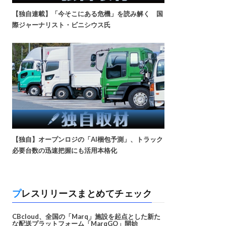
【独自連載】「今そこにある危機」を読み解く 国
際ジャーナリスト・ビニシウス氏
【独自】オープンロジの「AI梱包予測」、トラック
必要台数の迅速把握にも活用本格化
プレスリリースまとめてチェック
CBcloud、全国の「Marq」施設を起点とした新た
な配送プラットフォーム「MarqGO」開始