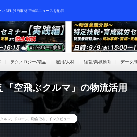
ーン,3PL,独自取材で物流ニュースを配信
事
テクノロジー/製品
雇用/人材
経営/業界動向
データ/
え「空飛ぶクルマ」の物流活用
クルマ
,
ドローン
,
独自取材
,
インタビュー