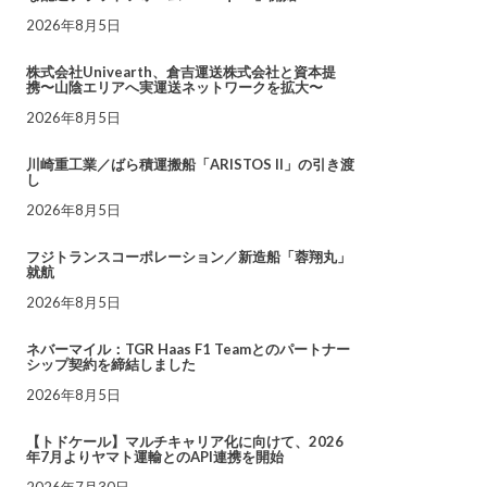
2026年8月5日
株式会社Univearth、倉吉運送株式会社と資本提
携〜山陰エリアへ実運送ネットワークを拡大〜
2026年8月5日
川崎重工業／ばら積運搬船「ARISTOS II」の引き渡
し
2026年8月5日
フジトランスコーポレーション／新造船「蓉翔丸」
就航
2026年8月5日
ネバーマイル：TGR Haas F1 Teamとのパートナー
シップ契約を締結しました
2026年8月5日
【トドケール】マルチキャリア化に向けて、2026
年7月よりヤマト運輸とのAPI連携を開始
2026年7月30日