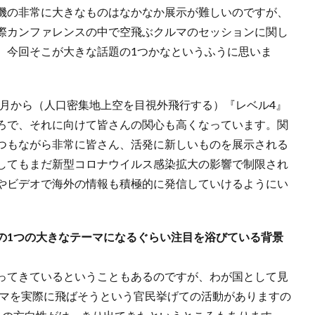
機の非常に大きなものはなかなか展示が難しいのですが、
際カンファレンスの中で空飛ぶクルマのセッションに関し
。今回そこが大きな話題の1つかなというふうに思いま
、12月から（人口密集地上空を目視外飛行する）『レベル4』
ろで、それに向けて皆さんの関心も高くなっています。関
つもながら非常に皆さん、活発に新しいものを展示される
してもまだ新型コロナウイルス感染拡大の影響で制限され
やビデオで海外の情報も積極的に発信していけるようにい
の1つの大きなテーマになるぐらい注目を浴びている背景
。
ってきているということもあるのですが、わが国として見
ルマを実際に飛ばそうという官民挙げての活動がありますの