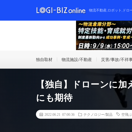
物流不動産,ロボット,ドロ
独自取材
物流施設/不動産
災害/事故/不祥
【独自】ドローンに加
にも期待
2022.06.21 07:00:36
テクノロジー/製品
空飛ぶ