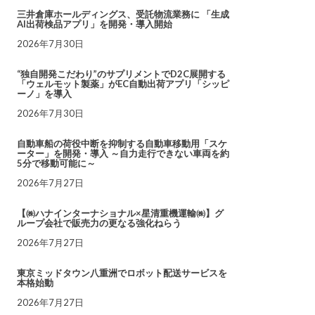
三井倉庫ホールディングス、受託物流業務に 「生成
AI出荷検品アプリ」を開発・導入開始
2026年7月30日
“独自開発こだわり”のサプリメントでD2C展開する
「ウェルモット製薬」がEC自動出荷アプリ「シッピ
ーノ」を導入
2026年7月30日
自動車船の荷役中断を抑制する自動車移動用「スケ
ーター」を開発・導入 ～自力走行できない車両を約
5分で移動可能に～
2026年7月27日
【㈱ハナインターナショナル×星清重機運輸㈱】グ
ループ会社で販売力の更なる強化ねらう
2026年7月27日
東京ミッドタウン八重洲でロボット配送サービスを
本格始動
2026年7月27日