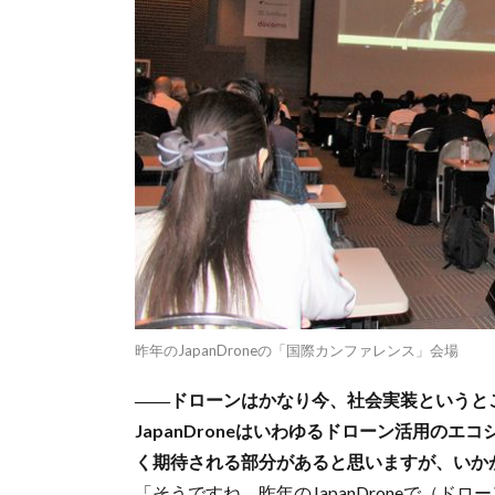
昨年のJapanDroneの「国際カンファレンス」会場
――ドローンはかなり今、社会実装というと
JapanDroneはいわゆるドローン活用の
く期待される部分があると思いますが、いか
「そうですね。昨年のJapanDroneで（