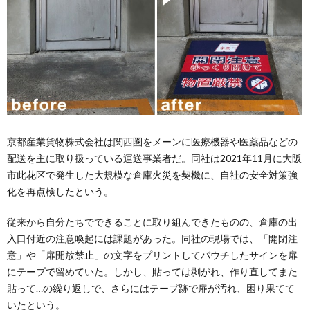
京都産業貨物株式会社は関西圏をメーンに医療機器や医薬品などの
配送を主に取り扱っている運送事業者だ。同社は2021年11月に大阪
市此花区で発生した大規模な倉庫火災を契機に、自社の安全対策強
化を再点検したという。
従来から自分たちでできることに取り組んできたものの、倉庫の出
入口付近の注意喚起には課題があった。同社の現場では、「開閉注
意」や「扉開放禁止」の文字をプリントしてパウチしたサインを扉
にテープで留めていた。しかし、貼っては剥がれ、作り直してまた
貼って…の繰り返しで、さらにはテープ跡で扉が汚れ、困り果てて
いたという。