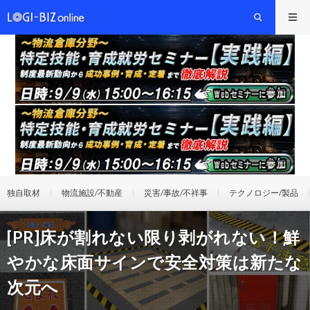
独自取材
物流施設/不動産
災害/事故/不祥事
テクノロジー/製品
[PR]床が割れない限り剥がれない！鮮
やかな床面サインで安全対策は新たな
次元へ