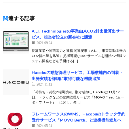
関連する記事
A.L.I. Technologiesの事業由来CO2排出量算出サー
ビス、担当者設立の新会社に譲渡
2021.09.24
長瀬産業や関西電力と連携 関連記事：A.L.I.、事業活動由来の
CO2排出量を迅速に把握可能なSaaSサービスを開始へ 情報シ
ステム開発などを手掛ける[…]
Hacobuの動態管理サービス、工場敷地内の到着・
出発実績を詳細に取得可能な機能追加
2024.11.12
「荷待ち・荷役2時間以内」順守後押し Hacobuは11月12
日、トラックなどの動態管理サービス「MOVO Fleet（ムー
ボ・フリート）」に関し、多[…]
フレームワークスのWMS、Hacobuのトラック予約
受付サービス「MOVO Berth」と連携機能追加へ
2024.05.24