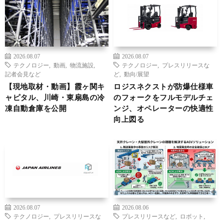
2026.08.07
2026.08.07
テクノロジー
,
動画
,
物流施設
,
テクノロジー
,
プレスリリースな
記者会見など
ど
,
動向/展望
【現地取材・動画】霞ヶ関キ
ロジスネクストが防爆仕様車
ャピタル、川崎・東扇島の冷
のフォークをフルモデルチェ
凍自動倉庫を公開
ンジ、オペレーターの快適性
向上図る
2026.08.07
2026.08.06
テクノロジー
,
プレスリリースな
プレスリリースなど
,
ロボット
,