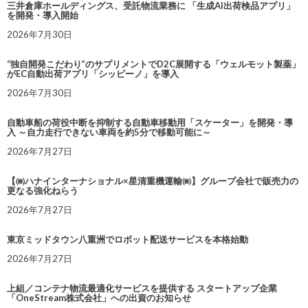
三井倉庫ホールディングス、受託物流業務に 「生成AI出荷検品アプリ」
を開発・導入開始
2026年7月30日
“独自開発こだわり”のサプリメントでD2C展開する「ウェルモット製薬」
がEC自動出荷アプリ「シッピーノ」を導入
2026年7月30日
自動車船の荷役中断を抑制する自動車移動用「スケーター」を開発・導
入 ～自力走行できない車両を約5分で移動可能に～
2026年7月27日
【㈱ハナインターナショナル×星清重機運輸㈱】グループ会社で販売力の
更なる強化ねらう
2026年7月27日
東京ミッドタウン八重洲でロボット配送サービスを本格始動
2026年7月27日
上組／コンテナ物流最適化サービスを提供する スタートアップ企業
「OneStream株式会社」への出資のお知らせ