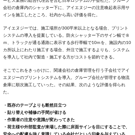
ービス業務の総合代理店を営む日本ロジテムの子会社だ。グループ
会社の倉庫内のシャッター下に、アイエヌジーの注意喚起表示用サ
インを施工したところ、社内から高い評価を得た。
アイエヌジーでは、施工場所が300平米以上となる場合、プリント
システムの導入を提案している。防火シャッター下のサイン幅で８
ｍ、トラックが通る通路に表示する歩行帯幅で10ｍを、施設内の10
カ所以上にわたり施工する場合、外注で施工するよりも、システム
を導入して社内で製造・施工する方がコストを節約できる。
そこでこれをきっかけに、関連会社の倉庫管理を行う子会社でアイ
エヌジーのプリントシステムを導入。グループ会社が管理する物流
倉庫に順次施工していった。その結果、次のような評価を得られ
た。
・既存のテープよりも断然目立つ
・貼り替えや補修の手間が省ける
・作業者の注意や意識が変わってきた
・荷主様や外部監査が来場した際に床面サインを目にすることで、
安全への配慮を強く意識している会社だという印象を与えている