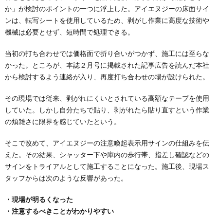
か」が検討のポイントの一つに浮上した。アイエヌジーの床面サイ
ンは、転写シートを使用しているため、剥がし作業に高度な技術や
機械は必要とせず、短時間で処理できる。
当初の打ち合わせでは価格面で折り合いがつかず、施工には至らな
かった。ところが、本誌２月号に掲載された記事広告を読んだ本社
から検討するよう連絡が入り、再度打ち合わせの場が設けられた。
その現場では従来、剥がれにくいとされている高額なテープを使用
していた。しかし自分たちで貼り、剥がれたら貼り直すという作業
の煩雑さに限界を感じていたという。
そこで改めて、アイエヌジーの注意喚起表示用サインの仕組みを伝
えた。その結果、シャッター下や庫内の歩行帯、指差し確認などの
サインをトライアルとして施工することになった。施工後、現場ス
タッフからは次のような反響があった。
・現場が明るくなった
・注意するべきことがわかりやすい