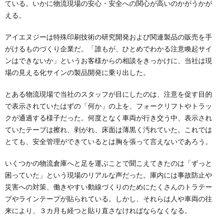
ている。いかに物流現場の安心・安全への関心が高いのかがうかが
える。
アイエヌジーは特殊印刷技術の研究開発および関連製品の販売を手
がけるものづくり企業だ。「誰もが、ひとめでわかる注意喚起サイ
ンはできないか」というお客様からの相談をきっかけに、当社は現
場の見える化サインの製品開発に乗り出した。
とある物流現場で当社のスタッフが目にしたのは、注意を促す目的
で表示されていたはずの「何か」の上を、フォークリフトやトラッ
クが通過する様子だった。何度となく車両が行き交う中、表示され
ていたテープは擦れ、剥がれ、床面は薄黒く汚れていた。これでは
とても、安全管理ができているとは胸を張って言えないであろう。
いくつかの物流倉庫へと足を運ぶことで聞こえてきたのは「ずっと
困っていた」という現場のリアルな声だった。庫内には事故防止や
災害への対策、働きやすい動線づくりのためにたくさんのトラテー
プやラインテープが貼られている。しかし、それらは人や車両の往
来により、３カ月も経つと貼り直さなければならなくなる。