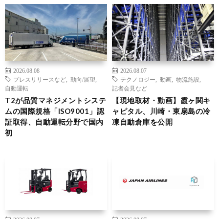
2026.08.08
2026.08.07
プレスリリースなど
,
動向/展望
,
テクノロジー
,
動画
,
物流施設
,
自動運転
記者会見など
T2が品質マネジメントシステ
【現地取材・動画】霞ヶ関キ
ムの国際規格「ISO9001」認
ャピタル、川崎・東扇島の冷
証取得、自動運転分野で国内
凍自動倉庫を公開
初