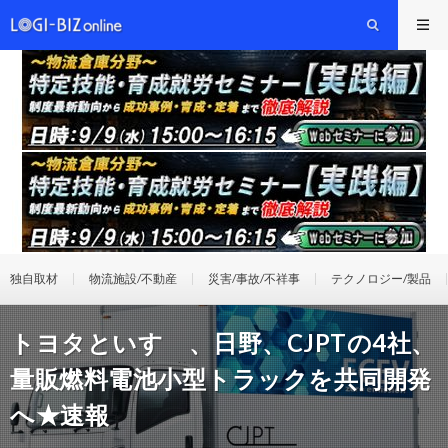
独自取材
物流施設/不動産
災害/事故/不祥事
テクノロジー/製品
トヨタといすゞ、日野、CJPTの4社、
量販燃料電池小型トラックを共同開発
へ★速報