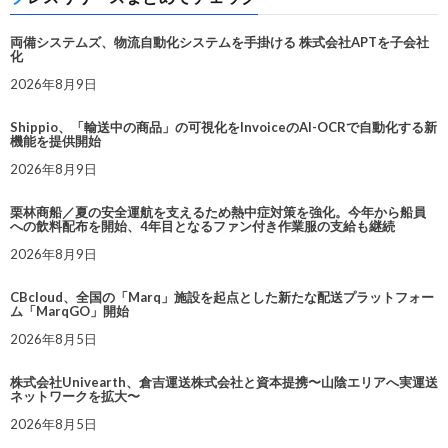
両備システムズ、物流自動化システムを手掛ける 株式会社APTを子会社
化
2026年8月9日
Shippio、「輸送中の商品」の可視化をInvoiceのAI-OCRで自動化する新
機能を提供開始
2026年8月9日
栗林商船／夏の安全運航を支えるため熱中症対策を強化。今年から船員
への飲料配布を開始、4年目となるファン付き作業服の支給も継続
2026年8月9日
CBcloud、全国の「Marq」施設を起点とした新たな配送プラットフォー
ム「MarqGO」開始
2026年8月5日
株式会社Univearth、倉吉運送株式会社と資本提携〜山陰エリアへ実運送
ネットワークを拡大〜
2026年8月5日