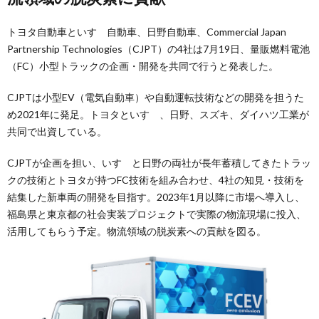
トヨタ自動車といすゞ自動車、日野自動車、Commercial Japan
Partnership Technologies（CJPT）の4社は7月19日、量販燃料電池
（FC）小型トラックの企画・開発を共同で行うと発表した。
CJPTは小型EV（電気自動車）や自動運転技術などの開発を担うた
め2021年に発足。トヨタといすゞ、日野、スズキ、ダイハツ工業が
共同で出資している。
CJPTが企画を担い、いすゞと日野の両社が長年蓄積してきたトラッ
クの技術とトヨタが持つFC技術を組み合わせ、4社の知見・技術を
結集した新車両の開発を目指す。2023年1月以降に市場へ導入し、
福島県と東京都の社会実装プロジェクトで実際の物流現場に投入、
活用してもらう予定。物流領域の脱炭素への貢献を図る。