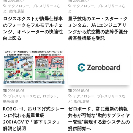
2026.08.07
2026.08.07
テクノロジー
,
プレスリリースな
テクノロジー
,
プレスリリースな
ど
,
動向/展望
ど
ロジスネクストが防爆仕様車
量子技術のエー・スター・ク
のフォークをフルモデルチェ
ォンタム、JALエンジニアリ
ンジ、オペレーターの快適性
ングから航空機の故障予測分
向上図る
析基盤構築を受託
2026.08.06
2026.08.06
プレスリリースなど
,
ロボット
,
テクノロジー
,
プレスリリースな
動向/展望
ど
,
動向/展望
ROBO-HI、吊り下げ式クレー
ゼロボード、常に最新の情報
ンに代わる超重量級
共有が可能な“動的サプライヤ
200tAGVで「落下リスク」
ー管理”実現する新システムの
解消と説明
提供開始へ