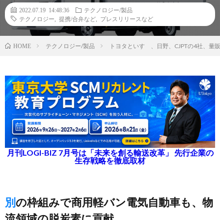
2022.07.19 14:48:36
テクノロジー/製品
テクノロジー
,
提携/合弁など
,
プレスリリースなど
テクノロジー/製品
トヨタといすゞ、日野、CJPTの4社、
HOME
月刊LOGI-BIZ 7月号は「未来を創る輸送改革」 先行企業の
生存戦略を徹底取材
別の枠組みで商用軽バン電気自動車も、物
流領域の脱炭素に貢献