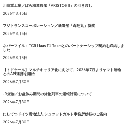
川崎重工業／ばら積運搬船「ARISTOS II」の引き渡し
2026年8月5日
フジトランスコーポレーション／新造船「蓉翔丸」就航
2026年8月5日
ネバーマイル：TGR Haas F1 Teamとのパートナーシップ契約を締結しま
した
2026年8月5日
【トドケール】マルチキャリア化に向けて、2026年7月よりヤマト運輸
とのAPI連携を開始
2026年7月30日
JR貨物／お盆休み期間の貨物列車の運転計画について
2026年7月30日
にしてつドイツ現地法人 シュツットガルト事務所移転のご案内
2026年7月30日