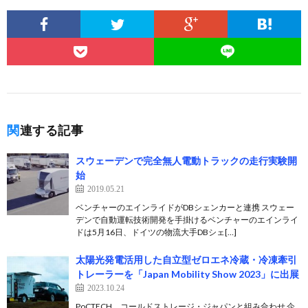
関連する記事
スウェーデンで完全無人電動トラックの走行実験開
始
2019.05.21
ベンチャーのエインライドがDBシェンカーと連携 スウェー
デンで自動運転技術開発を手掛けるベンチャーのエインライ
ドは5月16日、ドイツの物流大手DBシェ[…]
太陽光発電活用した自立型ゼロエネ冷蔵・冷凍牽引
トレーラーを「Japan Mobility Show 2023」に出展
2023.10.24
PoCTECH、コールドストレージ・ジャパンと組み合わせ 企