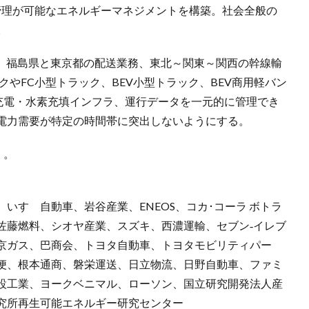
管理が可能なエネルギーマネジメントを構築。社会全般の
。
予定。福島県と東京都の配送業務、東北～関東～関西の幹線輸
クやFC小型トラック、BEV小型トラック、BEV商用軽バン
と充電・水素充填インフラ、運行データを一元的に管理でき
電力需要が特定の時間帯に突出しないようにする。
）。
いすゞ自動車、岩谷産業、ENEOS、コカ･コーラ ボトラ
佐藤燃料、シオヤ産業、スズキ、西濃運輸、セブン‐イレブ
京ガス、巴商会、トヨタ自動車、トヨタモビリティパー
便、根本通商、磐栄運送、日立物流、日野自動車、ファミ
設工業、ヨークベニマル、ローソン、国立研究開発法人産
究所再生可能エネルギー研究センター