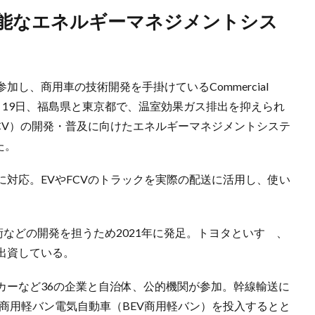
し、商用車の技術開発を手掛けているCommercial
es（CJPT）は7月19日、福島県と東京都で、温室効果ガス排出を抑えられ
CV）の開発・普及に向けたエネルギーマネジメントシステ
た。
対応。EVやFCVのトラックを実際の配送に活用し、使い
術などの開発を担うため2021年に発足。トヨタといすゞ、
出資している。
カーなど36の企業と自治体、公的機関が参加。幹線輸送に
商用軽バン電気自動車（BEV商用軽バン）を投入するとと