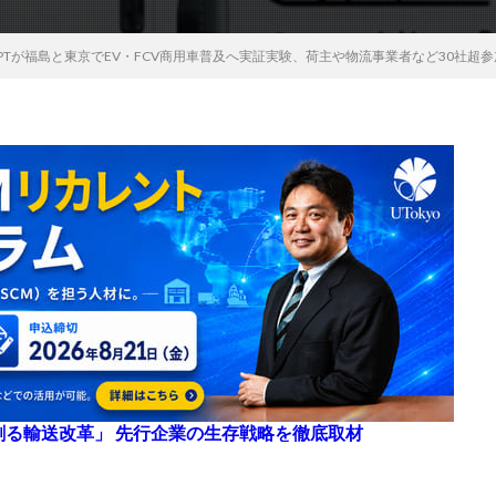
PTが福島と東京でEV・FCV商用車普及へ実証実験、荷主や物流事業者など30社超
来を創る輸送改革」 先行企業の生存戦略を徹底取材