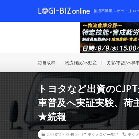
物流不動産,ロボット,ドロ
独自取材
物流施設/不動産
災害/事故/不祥
トヨタなど出資のCJPT
車普及へ実証実験、荷主
★続報
2022.07.19 22:49:50
テクノロジー/製品
テクノ