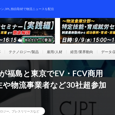
ーン,3PL,独自取材で物流ニュースを配信
事
テクノロジー/製品
雇用/人材
経営/業界動向
データ/
が福島と東京でEV・FCV商用
や物流事業者など30社超参加
ロジー
,
プレスリリースなど