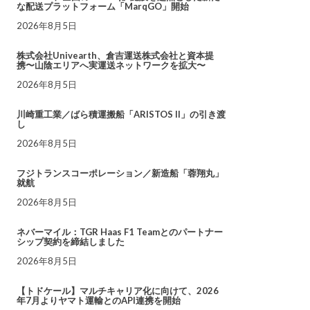
な配送プラットフォーム「MarqGO」開始
2026年8月5日
株式会社Univearth、倉吉運送株式会社と資本提
携〜山陰エリアへ実運送ネットワークを拡大〜
2026年8月5日
川崎重工業／ばら積運搬船「ARISTOS II」の引き渡
し
2026年8月5日
フジトランスコーポレーション／新造船「蓉翔丸」
就航
2026年8月5日
ネバーマイル：TGR Haas F1 Teamとのパートナー
シップ契約を締結しました
2026年8月5日
【トドケール】マルチキャリア化に向けて、2026
年7月よりヤマト運輸とのAPI連携を開始