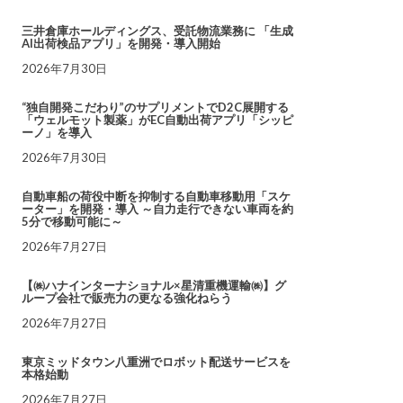
三井倉庫ホールディングス、受託物流業務に 「生成
AI出荷検品アプリ」を開発・導入開始
2026年7月30日
“独自開発こだわり”のサプリメントでD2C展開する
「ウェルモット製薬」がEC自動出荷アプリ「シッピ
ーノ」を導入
2026年7月30日
自動車船の荷役中断を抑制する自動車移動用「スケ
ーター」を開発・導入 ～自力走行できない車両を約
5分で移動可能に～
2026年7月27日
【㈱ハナインターナショナル×星清重機運輸㈱】グ
ループ会社で販売力の更なる強化ねらう
2026年7月27日
東京ミッドタウン八重洲でロボット配送サービスを
本格始動
2026年7月27日