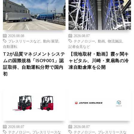
2026.08.08
2026.08.07
プレスリリースなど
,
動向/展望
,
テクノロジー
,
動画
,
物流施設
,
自動運転
記者会見など
T2が品質マネジメントシステ
【現地取材・動画】霞ヶ関キ
ムの国際規格「ISO9001」認
ャピタル、川崎・東扇島の冷
証取得、自動運転分野で国内
凍自動倉庫を公開
初
2026.08.07
2026.08.07
テクノロジー
,
プレスリリースな
テクノロジー
,
プレスリリースな