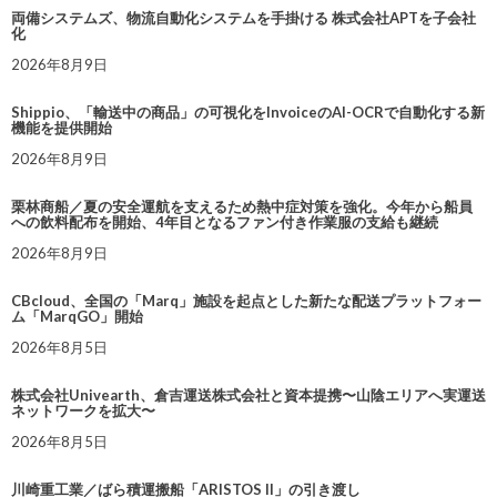
両備システムズ、物流自動化システムを手掛ける 株式会社APTを子会社
化
2026年8月9日
Shippio、「輸送中の商品」の可視化をInvoiceのAI-OCRで自動化する新
機能を提供開始
2026年8月9日
栗林商船／夏の安全運航を支えるため熱中症対策を強化。今年から船員
への飲料配布を開始、4年目となるファン付き作業服の支給も継続
2026年8月9日
CBcloud、全国の「Marq」施設を起点とした新たな配送プラットフォー
ム「MarqGO」開始
2026年8月5日
株式会社Univearth、倉吉運送株式会社と資本提携〜山陰エリアへ実運送
ネットワークを拡大〜
2026年8月5日
川崎重工業／ばら積運搬船「ARISTOS II」の引き渡し