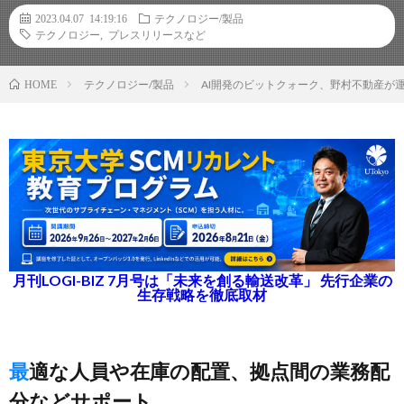
2023.04.07 14:19:16
テクノロジー/製品
テクノロジー
,
プレスリリースなど
テクノロジー/製品
AI開発のビットクォーク、野村不動産が
HOME
月刊LOGI-BIZ 7月号は「未来を創る輸送改革」 先行企業の
生存戦略を徹底取材
最適な人員や在庫の配置、拠点間の業務配
分などサポート