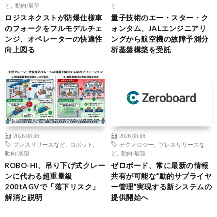
ど
,
動向/展望
ど
ロジスネクストが防爆仕様車
量子技術のエー・スター・ク
のフォークをフルモデルチェ
ォンタム、JALエンジニアリ
ンジ、オペレーターの快適性
ングから航空機の故障予測分
向上図る
析基盤構築を受託
2026.08.06
2026.08.06
プレスリリースなど
,
ロボット
,
テクノロジー
,
プレスリリースな
動向/展望
ど
,
動向/展望
ROBO-HI、吊り下げ式クレー
ゼロボード、常に最新の情報
ンに代わる超重量級
共有が可能な“動的サプライヤ
200tAGVで「落下リスク」
ー管理”実現する新システムの
解消と説明
提供開始へ