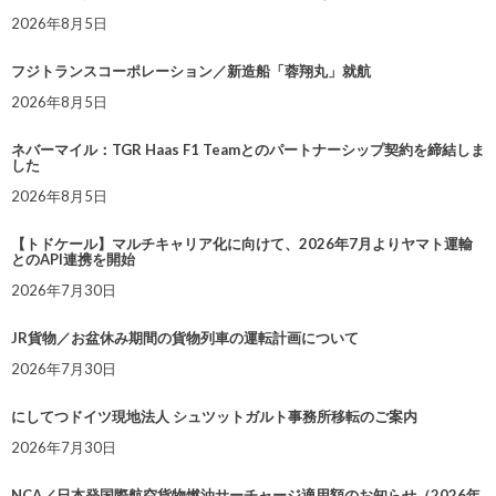
2026年8月5日
フジトランスコーポレーション／新造船「蓉翔丸」就航
2026年8月5日
ネバーマイル：TGR Haas F1 Teamとのパートナーシップ契約を締結しま
した
2026年8月5日
【トドケール】マルチキャリア化に向けて、2026年7月よりヤマト運輸
とのAPI連携を開始
2026年7月30日
JR貨物／お盆休み期間の貨物列車の運転計画について
2026年7月30日
にしてつドイツ現地法人 シュツットガルト事務所移転のご案内
2026年7月30日
NCA／日本発国際航空貨物燃油サーチャージ適用額のお知らせ（2026年