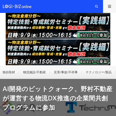
独自取材
物流施設/不動産
災害/事故/不祥事
テクノロジー/製品
AI開発のビットクォーク、野村不動産
が運営する物流DX推進の企業間共創
プログラムに参加