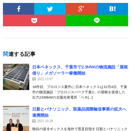
関連する記事
日本ベネックス、千葉市で2.3MWの物流施設「屋根
借り」メガソーラー稼働開始
2022.12.07
18件目、プロロジス案件に 日本ベネックスは12月6日、千葉
市の物流施設「プロロジスパーク千葉2」の屋根を賃借した
出力2388kWの太陽光発電所「ベネ[…]
日新とパナソニック、医薬品国際輸送事業の拡大へ
連携開始
2025.10.28
独自の保冷ボックスを海外で普及目指す 日新とパナソニック