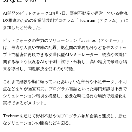
AI開発のビットクォークは4月7日、野村不動産が運営している物流
DX推進のための企業間共創プログラム「Techrum（テクラム）」に
参加したと発表した。
ビットクォークの主力のソリューション「assimee（アシミー）」
は、最適な人員や在庫の配置、拠点間の業務配分などをデスクトッ
プ上で精密に再現できる次世代型AIシミュレーター。物流や製造に
関する様々な状況をAIが予測・試行・分析し、高い精度で最適な結
果を導出し、問題解決を促すのが特徴。
これまで経験や勘に頼っていたあいまいな部分や不足データ、不明
点などをAIが適宜補完。プログラム言語といった専門知識は不要で
シミュレーション環境を構築し、必要な時に必要な場所で最適化を
実行できるがメリット。
Techrumを通じて野村不動や同プログラム参加企業と連携し、新た
なソリューションの開発などを図る。