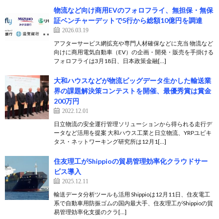
物流など向け商用EVのフォロフライ、無担保・無保
証ベンチャーデットで5行から総額10億円を調達
2026.03.19
アフターサービス網拡充や専門人材確保などに充当 物流など
向けに商用電気自動車（EV）の企画・開発・販売を手掛ける
フォロフライは3月18日、日本政策金融[…]
大和ハウスなどが物流ビッグデータ生かした輸送業
界の課題解決策コンテストを開催、最優秀賞は賞金
200万円
2022.12.01
日立物流の安全運行管理ソリューションから得られる走行デ
ータなど活用を提案 大和ハウス工業と日立物流、YRPユビキ
タス・ネットワーキング研究所は12月1[…]
住友理工がShippioの貿易管理効率化クラウドサー
ビス導入
2025.12.11
輸送データ分析ツールも活用 Shippioは12月11日、住友電工
系で自動車用防振ゴムの国内最大手、住友理工がShippioの貿
易管理効率化支援のクラ[…]