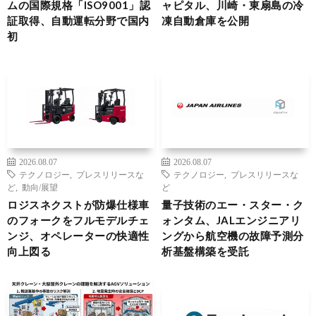
ムの国際規格「ISO9001」認
ャピタル、川崎・東扇島の冷
証取得、自動運転分野で国内
凍自動倉庫を公開
初
2026.08.07
2026.08.07
テクノロジー
,
プレスリリースな
テクノロジー
,
プレスリリースな
ど
,
動向/展望
ど
ロジスネクストが防爆仕様車
量子技術のエー・スター・ク
のフォークをフルモデルチェ
ォンタム、JALエンジニアリ
ンジ、オペレーターの快適性
ングから航空機の故障予測分
向上図る
析基盤構築を受託