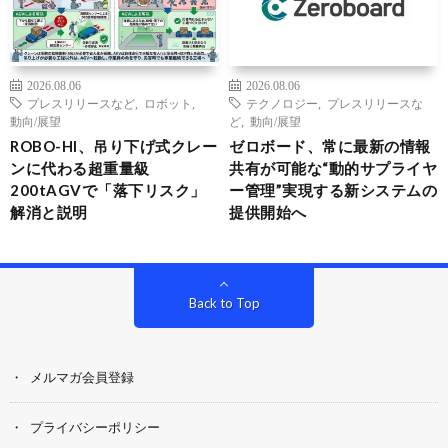
2026.08.06
2026.08.06
プレスリリースなど
,
ロボット
,
テクノロジー
,
プレスリリースな
動向/展望
ど
,
動向/展望
ROBO-HI、吊り下げ式クレー
ゼロボード、常に最新の情報
ンに代わる超重量級
共有が可能な“動的サプライヤ
200tAGVで「落下リスク」
ー管理”実現する新システムの
解消と説明
提供開始へ
Back to Top
メルマガ会員登録
プライバシーポリシー