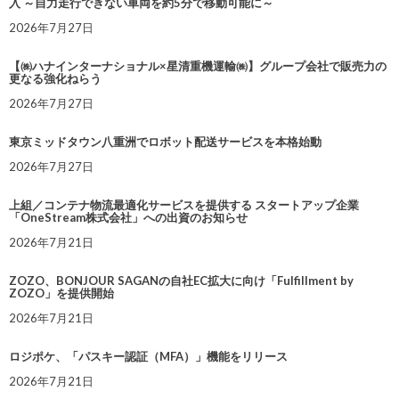
入 ～自力走行できない車両を約5分で移動可能に～
2026年7月27日
【㈱ハナインターナショナル×星清重機運輸㈱】グループ会社で販売力の
更なる強化ねらう
2026年7月27日
東京ミッドタウン八重洲でロボット配送サービスを本格始動
2026年7月27日
上組／コンテナ物流最適化サービスを提供する スタートアップ企業
「OneStream株式会社」への出資のお知らせ
2026年7月21日
ZOZO、BONJOUR SAGANの自社EC拡大に向け「Fulfillment by
ZOZO」を提供開始
2026年7月21日
ロジポケ、「パスキー認証（MFA）」機能をリリース
2026年7月21日