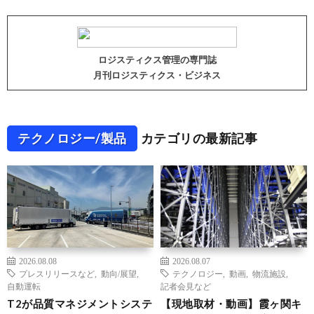
ロジスティクス管理の専門誌
月刊ロジスティクス・ビジネス
テクノロジー/製品
カテゴリの最新記事
2026.08.08
2026.08.07
プレスリリースなど
,
動向/展望
,
テクノロジー
,
動画
,
物流施設
,
自動運転
記者会見など
T2が品質マネジメントシステ
【現地取材・動画】霞ヶ関キ