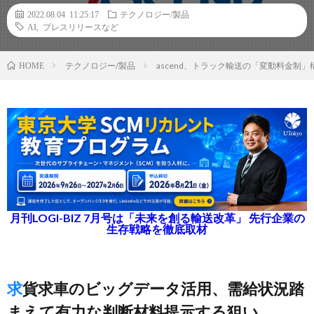
2022.08.04 11:25:17
テクノロジー/製品
AI
,
プレスリリースなど
テクノロジー/製品
ascend、トラック輸送の「変動料金制
HOME
月刊LOGI-BIZ 7月号は「未来を創る輸送改革」 先行企業の
生存戦略を徹底取材
求貨求車のビッグデータ活用、需給状況踏
まえて有力な判断材料提示する狙い