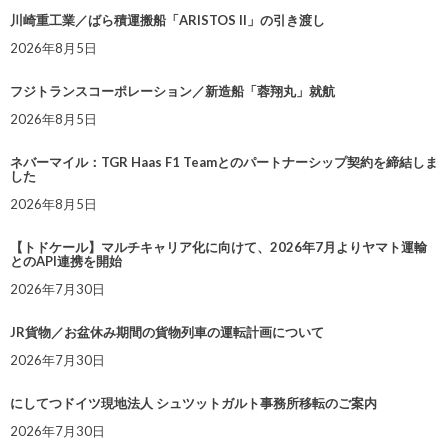
川崎重工業／ばら積運搬船「ARISTOS II」の引き渡し
2026年8月5日
フジトランスコーポレーション／新造船「蓉翔丸」就航
2026年8月5日
ネバーマイル：TGR Haas F1 Teamとのパートナーシップ契約を締結しま
した
2026年8月5日
【トドケール】マルチキャリア化に向けて、2026年7月よりヤマト運輸
とのAPI連携を開始
2026年7月30日
JR貨物／お盆休み期間の貨物列車の運転計画について
2026年7月30日
にしてつドイツ現地法人 シュツットガルト事務所移転のご案内
2026年7月30日