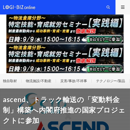
独自取材
物流施設/不動産
災害/事故/不祥事
テクノロジー/製品
ascend、トラック輸送の「変動料金
制」構築へ内閣府推進の国家プロジェ
クトに参加