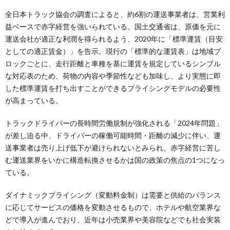
全日本トラック協会の調査によると、約6割の運送事業者は、営業利
益ベースで赤字経営を強いられている。国土交通省は、原価を元に
運送会社が適正な利潤を得られるよう、2020年に「標準運賃（目安
としての適正賃金）」を告示。現行の「標準的な運賃表」は地域ブ
ロックごとに、走行距離と車種を基に運賃を規定しているシンプル
な対応表のため、荷物の内容や季節性なども加味し、より実態に即
した標準運賃を打ち出すことができるプライシングモデルの必要性
が高まっている。
トラックドライバーの長時間労働規制が強化される「2024年問題」
が差し迫る中、ドライバーの稼働可能時間・距離の減少に伴い、運
送事業者は売り上げ低下が避けられないとみられ、赤字経営に苦し
む運送業界をいかに構造転換させるかは国の政策の焦点の1つになっ
ている。
ダイナミックプライシング（変動料金制）は需要と供給のバランス
に応じてサービスの価格を変動させるもので、ホテルや航空業界な
どで導入が進んでおり、近年は小売業界や美容院などでも社会実装