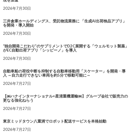
2026年7月30日
三井倉庫ホールディングス、受託物流業務に 「生成AI出荷検品アプリ」
を開発・導入開始
2026年7月30日
“独自開発こだわり”のサプリメントでD2C展開する「ウェルモット製薬」
がEC自動出荷アプリ「シッピーノ」を導入
2026年7月30日
自動車船の荷役中断を抑制する自動車移動用「スケーター」を開発・導
入 ～自力走行できない車両を約5分で移動可能に～
2026年7月27日
【㈱ハナインターナショナル×星清重機運輸㈱】グループ会社で販売力の
更なる強化ねらう
2026年7月27日
東京ミッドタウン八重洲でロボット配送サービスを本格始動
2026年7月27日