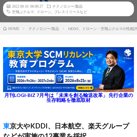
2022.08.10 06:00:27
テクノロジー/製品
空飛ぶクルマ
,
ドローン
,
プレスリリースなど
テクノロジー/製品
NEDO、ドローン・空飛ぶクルマの性能
HOME
月刊LOGI-BIZ 7月号は「未来を創る輸送改革」 先行企業の
生存戦略を徹底取材
東京大やKDDI、日本航空、楽天グループ
などが実施の12事業を採択