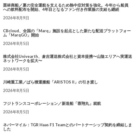
栗林商船／夏の安全運航を支えるため熱中症対策を強化。今年から船員
への飲料配布を開始、4年目となるファン付き作業服の支給も継続
2026年8月9日
CBcloud、全国の「Marq」施設を起点とした新たな配送プラットフォー
ム「MarqGO」開始
2026年8月5日
株式会社Univearth、倉吉運送株式会社と資本提携〜山陰エリアへ実運送
ネットワークを拡大〜
2026年8月5日
川崎重工業／ばら積運搬船「ARISTOS II」の引き渡し
2026年8月5日
フジトランスコーポレーション／新造船「蓉翔丸」就航
2026年8月5日
ネバーマイル：TGR Haas F1 Teamとのパートナーシップ契約を締結しま
した