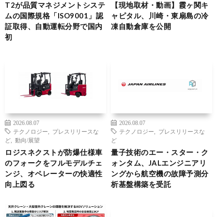
T2が品質マネジメントシステ
【現地取材・動画】霞ヶ関キ
ムの国際規格「ISO9001」認
ャピタル、川崎・東扇島の冷
証取得、自動運転分野で国内
凍自動倉庫を公開
初
2026.08.07
2026.08.07
テクノロジー
,
プレスリリースな
テクノロジー
,
プレスリリースな
ど
,
動向/展望
ど
ロジスネクストが防爆仕様車
量子技術のエー・スター・ク
のフォークをフルモデルチェ
ォンタム、JALエンジニアリ
ンジ、オペレーターの快適性
ングから航空機の故障予測分
向上図る
析基盤構築を受託