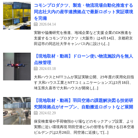
コモンプロダクツ、製造・物流現場自動化推進する
同志社大内の産学連携拠点で最新ロボット実証環境
を完備
2026.04.14
実験や協働研究を推進、地域企業など支援 企業のDX推進を
支援するコモンプロダクツ（大阪市）は4月14日、京都府京
田辺市の同志社大学キャンパス内に設けら[…]
【現地取材・動画】ドローン使い物流施設内を無人
点検管理
2024.03.18
大和ハウスとNTTコムが実証実験公開、25年度の実用化目指
す 大和ハウス工業とNTTコミュニケーションズは3月18日、
埼玉県久喜市で大和ハウスが開発し[…]
【現地取材・動画】羽田空港の課題解決図る技術研
究開発拠点がオープン、自動搬送ロボットなど展開
2024.02.29
保安検査場や手荷物預かり場などのモックアップ設置、より
実際に近い環境再現 羽田空港ビルの管理を手掛ける日本空港
ビルデングは2月28日、同空港に近接して[…]