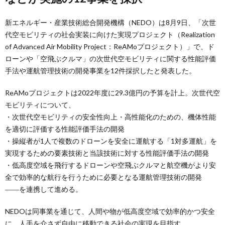
新エネルギー・産業技術総合開発機構（NEDO）は8月9日、「次世
代空モビリティの社会実装に向けた実現プロジェクト（Realization
of Advanced Air Mobility Project：ReAMoプロジェクト）」で、ド
ローンや「空飛ぶクルマ」の次世代空モビリティに関する性能評価
手法や運航管理技術の開発事業を12件採択したと発表した。
ReAMoプロジェクトは2022年度に29.3億円の予算を計上。次世代空
モビリティについて、
・次世代空モビリティの安全性向上・高性能化のための、機体性能
を適切に評価する性能評価手法の開発
・操縦者が1人で複数のドローンを安全に運航する「1対多運航」を
実現するための要素技術と当該技術に対する性能評価手法の開発
・低高度空域を飛行するドローンや空飛ぶクルマと航空機がより安
全で効率的な航行を行うために必要となる運航管理技術の開発
――を連携して進める。
NEDOは同事業を通じて、人間や物が低高度空域で効率的かつ安全
に、人手を介さず自由に移動できる社会の実現を目指す。