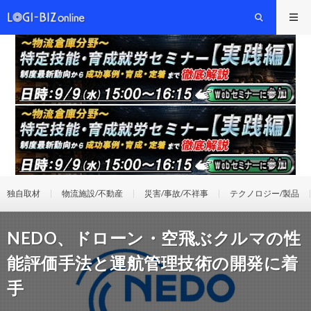
独自取材
物流施設/不動産
災害/事故/不祥事
テクノロジー/製品
NEDO、ドローン・空飛ぶクルマの性
能評価手法と運航管理技術の開発に着
手