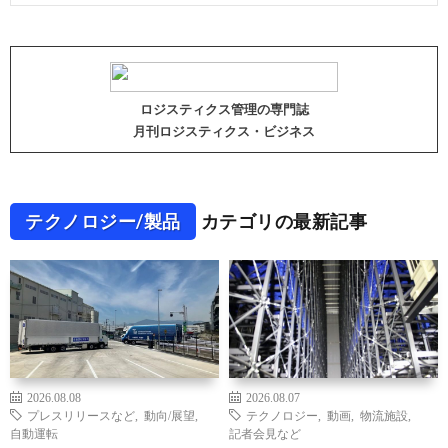
ロジスティクス管理の専門誌
月刊ロジスティクス・ビジネス
テクノロジー/製品
カテゴリの最新記事
2026.08.08
2026.08.07
プレスリリースなど
,
動向/展望
,
テクノロジー
,
動画
,
物流施設
,
自動運転
記者会見など