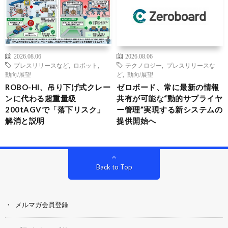
2026.08.06
2026.08.06
プレスリリースなど
,
ロボット
,
テクノロジー
,
プレスリリースな
動向/展望
ど
,
動向/展望
ROBO-HI、吊り下げ式クレー
ゼロボード、常に最新の情報
ンに代わる超重量級
共有が可能な“動的サプライヤ
200tAGVで「落下リスク」
ー管理”実現する新システムの
解消と説明
提供開始へ
Back to Top
メルマガ会員登録