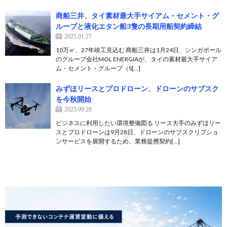
商船三井、タイ素材最大手サイアム・セメント・グ
ループと液化エタン船3隻の長期用船契約締結
2025.01.27
10万㎥、27年竣工見込む 商船三井は1月24日、シンガポール
のグループ会社MOL ENERGIAが、タイの素材最大手サイア
ム・セメント・グループ（S[…]
みずほリースとプロドローン、ドローンのサブスク
を今秋開始
2023.09.28
ビジネスに利用したい環境整備図る リース大手のみずほリー
スとプロドローンは9月28日、ドローンのサブスクリプショ
ンサービスを展開するため、業務提携契約[…]