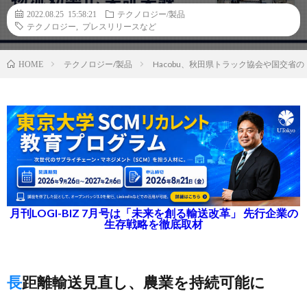
2022.08.25 15:58:21
テクノロジー/製品
テクノロジー
,
プレスリリースなど
テクノロジー/製品
Hacobu、秋田県トラック協会や国交省
HOME
月刊LOGI-BIZ 7月号は「未来を創る輸送改革」 先行企業の
生存戦略を徹底取材
長距離輸送見直し、農業を持続可能に