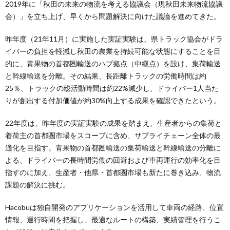
2019年に「秋田の未来の物流を考える協議会（現秋田未来物流協議
会）」を立ち上げ、早くから問題解決に向けた議論を進めてきた。
昨年度（21年11月）に実施した実証実験は、県トラック協会がドラ
イバーの負担を軽減し秋田の農業を持続可能な状態にすることを目
的に、青果物の首都圏輸送のハブ拠点（中継点）を設け、集荷輸送
と幹線輸送を分離。その結果、長距離トラックの労働時間は約
25％、トラックの総活動時間は約22%減少し、ドライバー1人当た
りが創出する付加価値が約30%向上する成果を確認できたという。
22年度は、昨年度の実証実験の成果を踏まえ、生産者からの集荷と
着荷主の首都圏市場をスコープに含め、サプライチェーン全体の最
適化を目指す。青果物の首都圏輸送の集荷輸送と幹線輸送の分離に
よる、ドライバーの長時間労働の回避および車両運行の効率化を目
指すのに加え、生産者・他県・首都圏市場も新たに巻き込み、物流
課題の解決に挑む。
Hacobuは独自開発のアプリケーションを活用して車両の経路、位置
情報、運行時間を把握し、最適なルートの構築、実績管理を行うこ