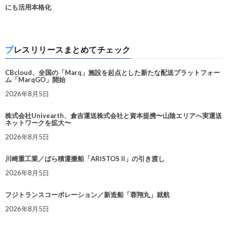
にも活用本格化
プレスリリースまとめてチェック
CBcloud、全国の「Marq」施設を起点とした新たな配送プラットフォー
ム「MarqGO」開始
2026年8月5日
株式会社Univearth、倉吉運送株式会社と資本提携〜山陰エリアへ実運送
ネットワークを拡大〜
2026年8月5日
川崎重工業／ばら積運搬船「ARISTOS II」の引き渡し
2026年8月5日
フジトランスコーポレーション／新造船「蓉翔丸」就航
2026年8月5日