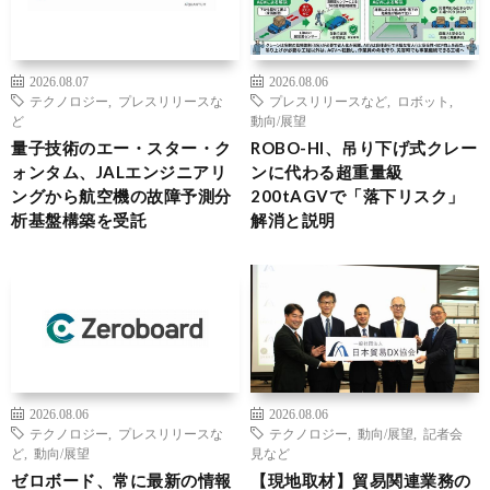
2026.08.07
2026.08.06
テクノロジー
,
プレスリリースな
プレスリリースなど
,
ロボット
,
ど
動向/展望
量子技術のエー・スター・ク
ROBO-HI、吊り下げ式クレー
ォンタム、JALエンジニアリ
ンに代わる超重量級
ングから航空機の故障予測分
200tAGVで「落下リスク」
析基盤構築を受託
解消と説明
2026.08.06
2026.08.06
テクノロジー
,
プレスリリースな
テクノロジー
,
動向/展望
,
記者会
ど
,
動向/展望
見など
ゼロボード、常に最新の情報
【現地取材】貿易関連業務の