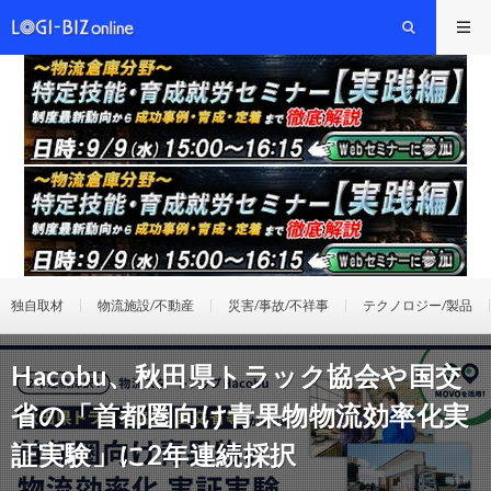
独自取材
物流施設/不動産
災害/事故/不祥事
テクノロジー/製品
Hacobu、秋田県トラック協会や国交
省の「首都圏向け青果物物流効率化実
証実験」に2年連続採択