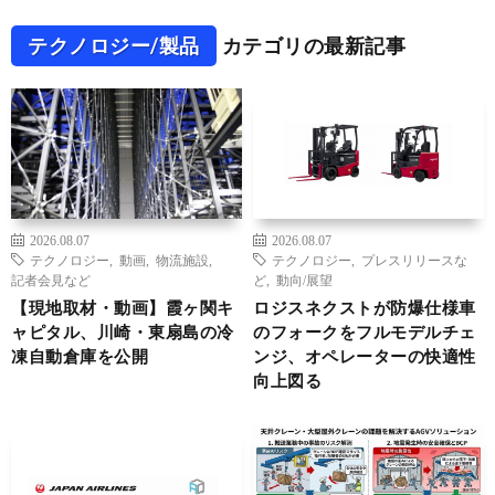
テクノロジー/製品
カテゴリの最新記事
2026.08.07
2026.08.07
テクノロジー
,
動画
,
物流施設
,
テクノロジー
,
プレスリリースな
記者会見など
ど
,
動向/展望
【現地取材・動画】霞ヶ関キ
ロジスネクストが防爆仕様車
ャピタル、川崎・東扇島の冷
のフォークをフルモデルチェ
凍自動倉庫を公開
ンジ、オペレーターの快適性
向上図る