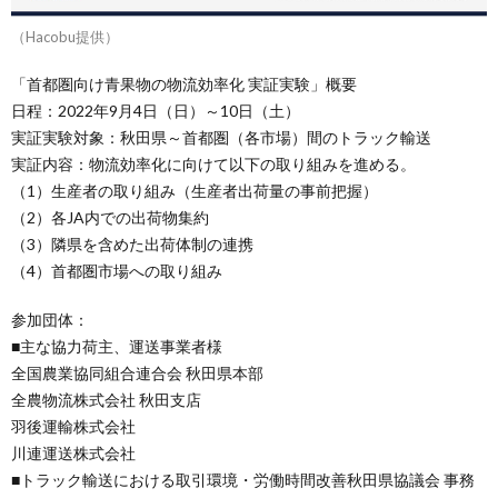
（Hacobu提供）
「首都圏向け青果物の物流効率化 実証実験」概要
日程：2022年9月4日（日）～10日（土）
実証実験対象：秋田県～首都圏（各市場）間のトラック輸送
実証内容：物流効率化に向けて以下の取り組みを進める。
（1）生産者の取り組み（生産者出荷量の事前把握）
（2）各JA内での出荷物集約
（3）隣県を含めた出荷体制の連携
（4）首都圏市場への取り組み
参加団体：
■主な協力荷主、運送事業者様
全国農業協同組合連合会 秋田県本部
全農物流株式会社 秋田支店
羽後運輸株式会社
川連運送株式会社
■トラック輸送における取引環境・労働時間改善秋田県協議会 事務