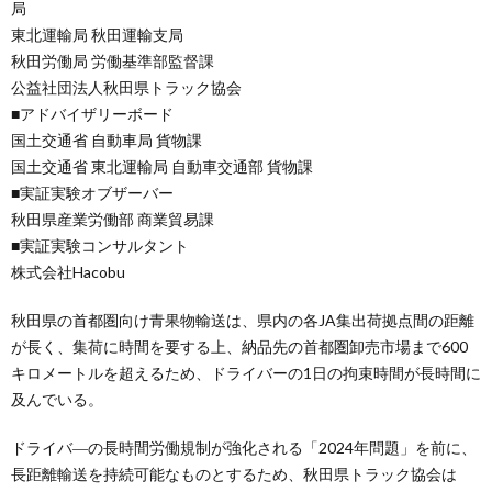
局
東北運輸局 秋田運輸支局
秋田労働局 労働基準部監督課
公益社団法人秋田県トラック協会
■アドバイザリーボード
国土交通省 自動車局 貨物課
国土交通省 東北運輸局 自動車交通部 貨物課
■実証実験オブザーバー
秋田県産業労働部 商業貿易課
■実証実験コンサルタント
株式会社Hacobu
秋田県の首都圏向け青果物輸送は、県内の各JA集出荷拠点間の距離
が長く、集荷に時間を要する上、納品先の首都圏卸売市場まで600
キロメートルを超えるため、ドライバーの1日の拘束時間が長時間に
及んでいる。
ドライバ―の長時間労働規制が強化される「2024年問題」を前に、
長距離輸送を持続可能なものとするため、秋田県トラック協会は