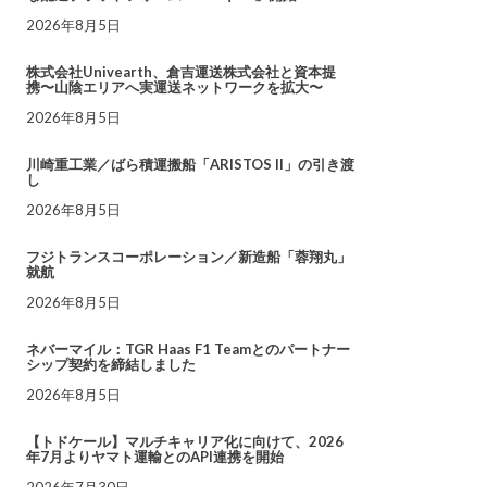
2026年8月5日
株式会社Univearth、倉吉運送株式会社と資本提
携〜山陰エリアへ実運送ネットワークを拡大〜
2026年8月5日
川崎重工業／ばら積運搬船「ARISTOS II」の引き渡
し
2026年8月5日
フジトランスコーポレーション／新造船「蓉翔丸」
就航
2026年8月5日
ネバーマイル：TGR Haas F1 Teamとのパートナー
シップ契約を締結しました
2026年8月5日
【トドケール】マルチキャリア化に向けて、2026
年7月よりヤマト運輸とのAPI連携を開始
2026年7月30日