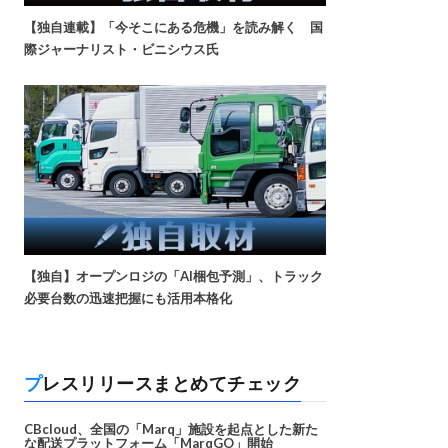
【独自連載】「今そこにある危機」を読み解く 国
際ジャーナリスト・ビニシウス氏
【独自】オープンロジの「AI梱包予測」、トラック
必要台数の迅速把握にも活用本格化
プレスリリースまとめてチェック
CBcloud、全国の「Marq」施設を起点とした新た
な配送プラットフォーム「MarqGO」開始