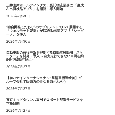
三井倉庫ホールディングス、受託物流業務に 「生成
AI出荷検品アプリ」を開発・導入開始
2026年7月30日
“独自開発こだわり”のサプリメントでD2C展開する
「ウェルモット製薬」がEC自動出荷アプリ「シッピ
ーノ」を導入
2026年7月30日
自動車船の荷役中断を抑制する自動車移動用「スケ
ーター」を開発・導入 ～自力走行できない車両を約
5分で移動可能に～
2026年7月27日
【㈱ハナインターナショナル×星清重機運輸㈱】グ
ループ会社で販売力の更なる強化ねらう
2026年7月27日
東京ミッドタウン八重洲でロボット配送サービスを
本格始動
2026年7月27日