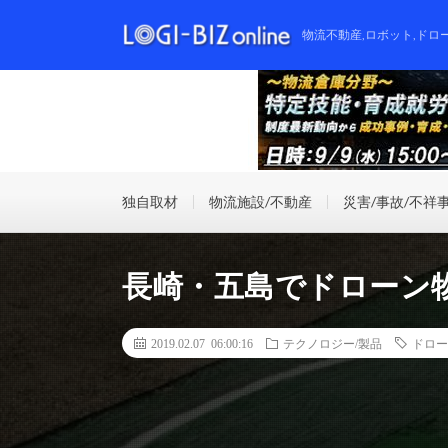
物流不動産,ロボット,ドロ
独自取材
物流施設/不動産
災害/事故/不祥
長崎・五島でドローン
2019.02.07 06:00:16
テクノロジー/製品
ドロー