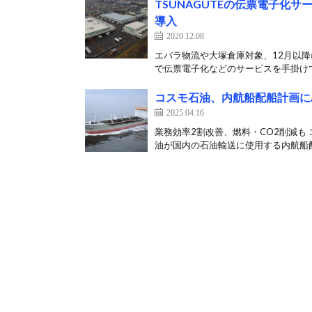
TSUNAGUTEの伝票電子化
導入
2020.12.08
エバラ物流や大塚倉庫対象、12月以降
で伝票電子化などのサービスを手掛けてい
コスモ石油、内航船配船計画にAL
2025.04.16
業務効率2割改善、燃料・CO2削減も
油が国内の石油輸送に使用する内航船配