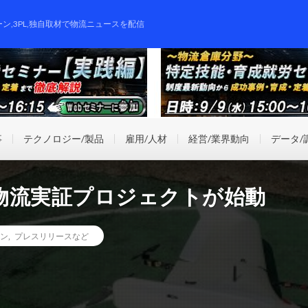
ーン,3PL,独自取材で物流ニュースを配信
事
テクノロジー/製品
雇用/人材
経営/業界動向
データ/
物流実証プロジェクトが始動
ン
,
プレスリリースなど