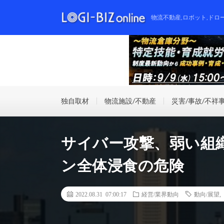
物流不動産,ロボット,ドロ
独自取材
物流施設/不動産
災害/事故/不祥
サイバー攻撃、弱い組
ン全体浸食の危険
2022.08.31 07:00:17
経営/業界動向
動向/展望
,