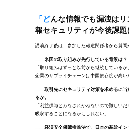
「どんな情報でも漏洩はリスク」「侵攻などで緊急撤退時の情
報セキュリティが今後課題
講演終了後は、参加した報道関係者から質問
――米国の取り組みが先行している背景は？
「取り組みはずっと以前から継続しているが
企業のサプライチェーンは中国依存度が高い
――取引先にセキュリティ対策を求めるに当
るか。
「利益供与とみなされかねないので難しいだ
吸収することになるかもしれない」
――経済安全保障推進法で、日本の基幹イン