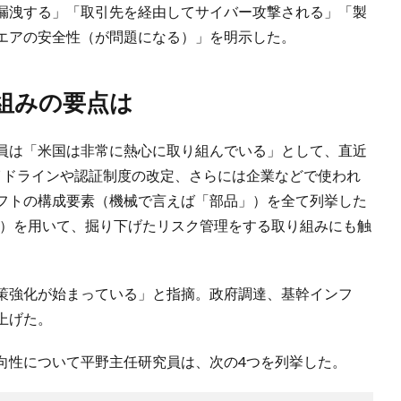
漏洩する」「取引先を経由してサイバー攻撃される」「製
エアの安全性（が問題になる）」を明示した。
組みの要点は
員は「米国は非常に熱心に取り組んでいる」として、直近
イドラインや認証制度の改定、さらには企業などで使われ
フトの構成要素（機械で言えば「部品」）を全て列挙した
Materials）を用いて、掘り下げたリスク管理をする取り組みにも触
策強化が始まっている」と指摘。政府調達、基幹インフ
上げた。
向性について平野主任研究員は、次の4つを列挙した。