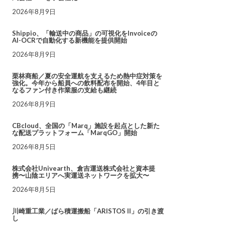
2026年8月9日
Shippio、「輸送中の商品」の可視化をInvoiceの
AI-OCRで自動化する新機能を提供開始
2026年8月9日
栗林商船／夏の安全運航を支えるため熱中症対策を
強化。今年から船員への飲料配布を開始、4年目と
なるファン付き作業服の支給も継続
2026年8月9日
CBcloud、全国の「Marq」施設を起点とした新た
な配送プラットフォーム「MarqGO」開始
2026年8月5日
株式会社Univearth、倉吉運送株式会社と資本提
携〜山陰エリアへ実運送ネットワークを拡大〜
2026年8月5日
川崎重工業／ばら積運搬船「ARISTOS II」の引き渡
し