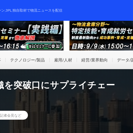
ーン,3PL,独自取材で物流ニュースを配信
事
テクノロジー/製品
雇用/人材
経営/業界動向
データ/
織を突破口にサプライチェー
記者会見など