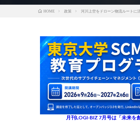
政策
河川上空をドローン物流ルートに
HOME
月刊LOGI-BIZ 7月号は「未