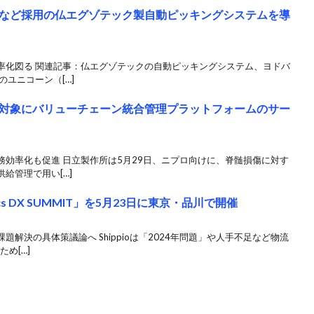
など採用の仏エグゾテック製自動ピッキングシステムを導
率化図る 関連記事：仏エグゾテックの自動ピッキングシステム、ヨドバ
ユニコーン（[…]
対象にバリューチェーン統合管理プラットフォームのサー
効率化も促進 日立製作所は5月29日、ニプロ向けに、脊髄損傷に対す
給管理で用い[…]
tics DX SUMMIT」を5月23日に東京・品川で開催
解決の具体策議論へ Shippioは「2024年問題」や人手不足など物流
め[…]