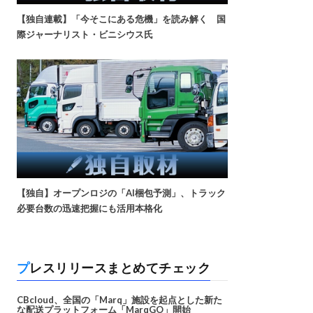
【独自連載】「今そこにある危機」を読み解く 国
際ジャーナリスト・ビニシウス氏
【独自】オープンロジの「AI梱包予測」、トラック
必要台数の迅速把握にも活用本格化
プレスリリースまとめてチェック
CBcloud、全国の「Marq」施設を起点とした新た
な配送プラットフォーム「MarqGO」開始