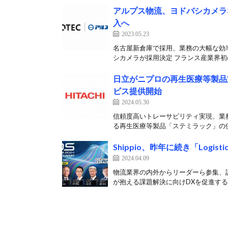
アルプス物流、ヨドバシカメラ
入へ
2023.05.23
名古屋新倉庫で採用、業務の大幅な効
シカメラが採用決定 フランス産業界初の
日立がニプロの再生医療等製品
ビス提供開始
2024.05.30
信頼度高いトレーサビリティ実現、業務
る再生医療等製品「ステミラック」の供
Shippio、昨年に続き「Logis
2024.04.09
物流業界の内外からリーダーら参集、課題
が抱える課題解決に向けDXを促進するた