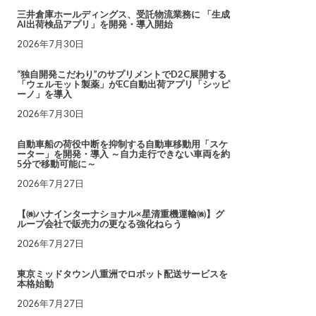
三井倉庫ホールディングス、受託物流業務に 「生成
AI出荷検品アプリ」を開発・導入開始
2026年7月30日
“独自開発こだわり”のサプリメントでD2C展開する
「ウェルモット製薬」がEC自動出荷アプリ「シッピ
ーノ」を導入
2026年7月30日
自動車船の荷役中断を抑制する自動車移動用「スケ
ーター」を開発・導入 ～自力走行できない車両を約
5分で移動可能に～
2026年7月27日
【㈱ハナインターナショナル×星清重機運輸㈱】グ
ループ会社で販売力の更なる強化ねらう
2026年7月27日
東京ミッドタウン八重洲でロボット配送サービスを
本格始動
2026年7月27日