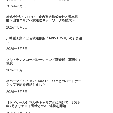
2026年8月5日
株式会社Univearth、倉吉運送株式会社と資本提
携〜山陰エリアへ実運送ネットワークを拡大〜
2026年8月5日
川崎重工業／ばら積運搬船「ARISTOS II」の引き渡
し
2026年8月5日
フジトランスコーポレーション／新造船「蓉翔丸」
就航
2026年8月5日
ネバーマイル：TGR Haas F1 Teamとのパートナー
シップ契約を締結しました
2026年8月5日
【トドケール】マルチキャリア化に向けて、2026
年7月よりヤマト運輸とのAPI連携を開始
2026年7月30日