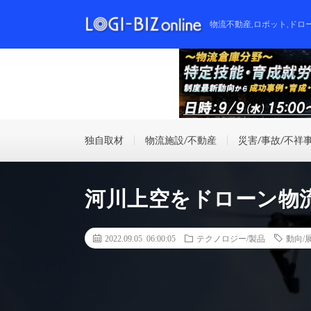
物流不動産,ロボット,ドロ
独自取材
物流施設/不動産
災害/事故/不祥
河川上空をドローン物
2022.09.05 06:00:05
テクノロジー/製品
動向/