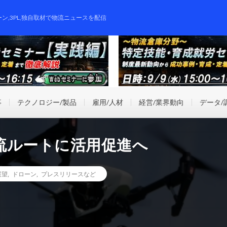
ーン,3PL,独自取材で物流ニュースを配信
事
テクノロジー/製品
雇用/人材
経営/業界動向
データ/
流ルートに活用促進へ
展望
,
ドローン
,
プレスリリースなど