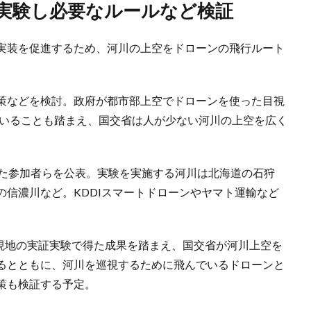
証実験し必要なルールなど検証
実装を促進するため、河川の上空をドローンの飛行ルート
策などを検討。政府が都市部上空でドローンを使った目視
ていることも踏まえ、国交省は人が少ない河川の上空を広く
した参加者らを公表。実験を実施する河川は北海道の石狩
信濃川など。KDDIスマートドローンやヤマト運輸など
が現地の実証実験で得た成果を踏まえ、国交省が河川上空を
るとともに、河川を巡視するために飛んでいるドローンと
策も検証する予定。