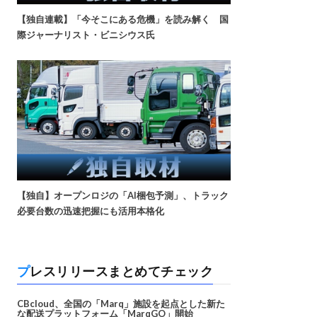
【独自連載】「今そこにある危機」を読み解く 国
際ジャーナリスト・ビニシウス氏
【独自】オープンロジの「AI梱包予測」、トラック
必要台数の迅速把握にも活用本格化
プレスリリースまとめてチェック
CBcloud、全国の「Marq」施設を起点とした新た
な配送プラットフォーム「MarqGO」開始