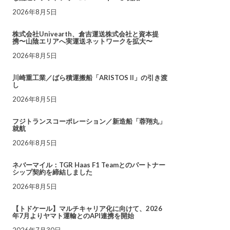
2026年8月5日
株式会社Univearth、倉吉運送株式会社と資本提
携〜山陰エリアへ実運送ネットワークを拡大〜
2026年8月5日
川崎重工業／ばら積運搬船「ARISTOS II」の引き渡
し
2026年8月5日
フジトランスコーポレーション／新造船「蓉翔丸」
就航
2026年8月5日
ネバーマイル：TGR Haas F1 Teamとのパートナー
シップ契約を締結しました
2026年8月5日
【トドケール】マルチキャリア化に向けて、2026
年7月よりヤマト運輸とのAPI連携を開始
2026年7月30日