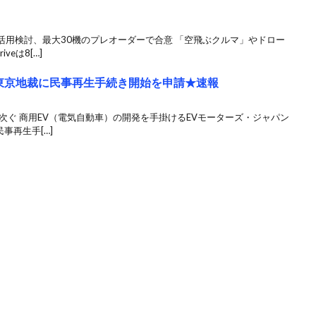
活用検討、最大30機のプレオーダーで合意 「空飛ぶクルマ」やドロー
eは8[…]
、東京地裁に民事再生手続き開始を申請★速報
次ぐ 商用EV（電気自動車）の開発を手掛けるEVモーターズ・ジャパン
事再生手[…]