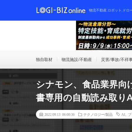
物流不動産,ロボット,ドロ
独自取材
物流施設/不動産
災害/事故/不祥
シナモン、食品業界向
書専用の自動読み取りAI
2022.09.13 06:00:36
テクノロジー/製品
AI
,
プ