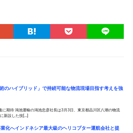
術のハイブリッド」で持続可能な物流現場目指す考えを強
進に期待 鴻池運輸の鴻池忠彦社長は3月3日、東京都品川区八潮の物流
に新設した技[…]
マ」事業化へインドネシア最大級のヘリコプター運航会社と提