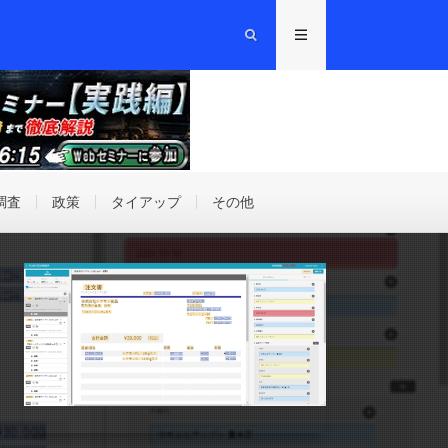
調査
政策
タイアップ
その他