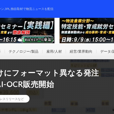
ーン,3PL,独自取材で物流ニュースを配信
事
テクノロジー/製品
雇用/人材
経営/業界動向
データ/
けにフォーマット異なる発注
-OCR販売開始
レスリリースなど