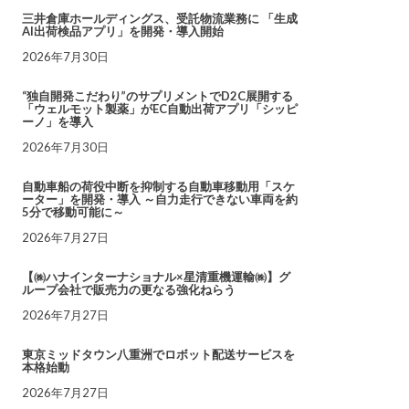
三井倉庫ホールディングス、受託物流業務に 「生成
AI出荷検品アプリ」を開発・導入開始
2026年7月30日
“独自開発こだわり”のサプリメントでD2C展開する
「ウェルモット製薬」がEC自動出荷アプリ「シッピ
ーノ」を導入
2026年7月30日
自動車船の荷役中断を抑制する自動車移動用「スケ
ーター」を開発・導入 ～自力走行できない車両を約
5分で移動可能に～
2026年7月27日
【㈱ハナインターナショナル×星清重機運輸㈱】グ
ループ会社で販売力の更なる強化ねらう
2026年7月27日
東京ミッドタウン八重洲でロボット配送サービスを
本格始動
2026年7月27日