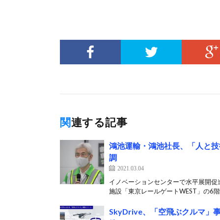
関連する記事
鴻池運輸・鴻池社長、「人と技
調
2021.03.04
イノベーションセンターで水平展開促
施設「東京レールゲートWEST」の6階
SkyDrive、「空飛ぶクル