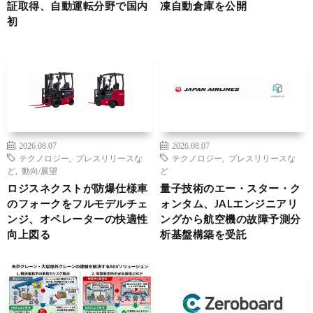
証取得、自動運転分野で国内
凍自動倉庫を公開
初
2026.08.07
2026.08.07
テクノロジー
,
プレスリリースな
テクノロジー
,
プレスリリースな
ど
,
動向/展望
ど
ロジスネクストが防爆仕様車
量子技術のエー・スター・ク
のフォークをフルモデルチェ
ォンタム、JALエンジニアリ
ンジ、オペレーターの快適性
ングから航空機の故障予測分
向上図る
析基盤構築を受託