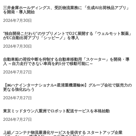
三井倉庫ホールディングス、受託物流業務に 「生成AI出荷検品アプリ」
を開発・導入開始
2026年7月30日
“独自開発こだわり”のサプリメントでD2C展開する「ウェルモット製薬」
がEC自動出荷アプリ「シッピーノ」を導入
2026年7月30日
自動車船の荷役中断を抑制する自動車移動用「スケーター」を開発・導
入 ～自力走行できない車両を約5分で移動可能に～
2026年7月27日
【㈱ハナインターナショナル×星清重機運輸㈱】グループ会社で販売力の
更なる強化ねらう
2026年7月27日
東京ミッドタウン八重洲でロボット配送サービスを本格始動
2026年7月27日
上組／コンテナ物流最適化サービスを提供する スタートアップ企業