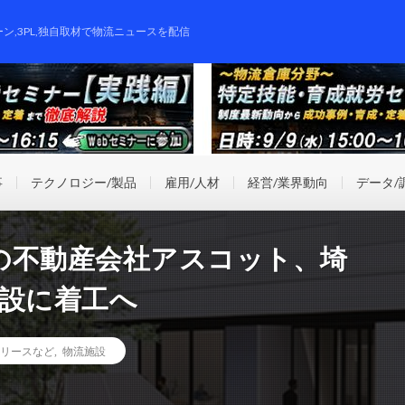
ーン,3PL,独自取材で物流ニュースを配信
事
テクノロジー/製品
雇用/人材
経営/業界動向
データ/
の不動産会社アスコット、埼
施設に着工へ
リースなど
,
物流施設