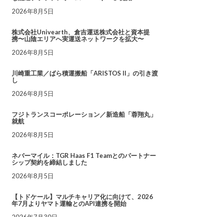
2026年8月5日
株式会社Univearth、倉吉運送株式会社と資本提
携〜山陰エリアへ実運送ネットワークを拡大〜
2026年8月5日
川崎重工業／ばら積運搬船「ARISTOS II」の引き渡
し
2026年8月5日
フジトランスコーポレーション／新造船「蓉翔丸」
就航
2026年8月5日
ネバーマイル：TGR Haas F1 Teamとのパートナー
シップ契約を締結しました
2026年8月5日
【トドケール】マルチキャリア化に向けて、2026
年7月よりヤマト運輸とのAPI連携を開始
2026年7月30日