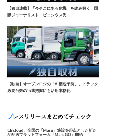
【独自連載】「今そこにある危機」を読み解く 国
際ジャーナリスト・ビニシウス氏
【独自】オープンロジの「AI梱包予測」、トラック
必要台数の迅速把握にも活用本格化
プレスリリースまとめてチェック
CBcloud、全国の「Marq」施設を起点とした新た
な配送プラットフォーム「MarqGO」開始