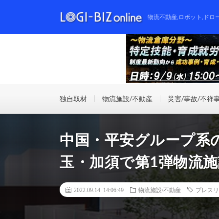
物流不動産,ロボット,ドロ
独自取材
物流施設/不動産
災害/事故/不祥
中国・平安グループ系
玉・加須で第1弾物流
2022.09.14 14:06:49
物流施設/不動産
プレスリ