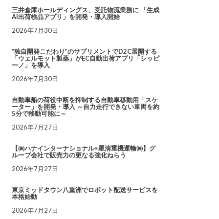
三井倉庫ホールディングス、受託物流業務に 「生成
AI出荷検品アプリ」を開発・導入開始
2026年7月30日
“独自開発こだわり”のサプリメントでD2C展開する
「ウェルモット製薬」がEC自動出荷アプリ「シッピ
ーノ」を導入
2026年7月30日
自動車船の荷役中断を抑制する自動車移動用「スケ
ーター」を開発・導入 ～自力走行できない車両を約
5分で移動可能に～
2026年7月27日
【㈱ハナインターナショナル×星清重機運輸㈱】グ
ループ会社で販売力の更なる強化ねらう
2026年7月27日
東京ミッドタウン八重洲でロボット配送サービスを
本格始動
2026年7月27日