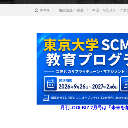
物流施設/不動産
中国・平安グループ系
HOME
月刊LOGI-BIZ 7月号は「未