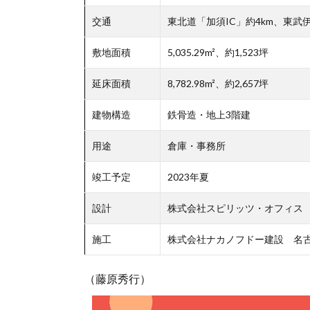
交通
東北道「加須IC」約4km、東武
敷地面積
5,035.29m²、約1,523坪
延床面積
8,782.98m²、約2,657坪
建物構造
鉄骨造・地上3階建
用途
倉庫・事務所
竣工予定
2023年夏
設計
株式会社スピリッツ・オフィス
施工
株式会社ナカノフドー建設 名
（藤原秀行）