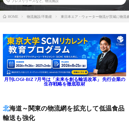
プレスリリースなど
,
物流施設
物流施設/不動産
東日本エア・ウォーター物流が茨城に物流
HOME
月刊LOGI-BIZ 7月号は「未来を創る輸送改革」 先行企業の
生存戦略を徹底取材
北海道～関東の物流網を拡充して低温食品
輸送も強化