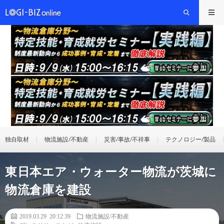
独自取材
物流施設/不動産
災害/事故/不祥事
テクノロジー/製品
東日本エア・ウォーター物流が茨城に
物流倉庫を建設
2019.03.29 20:12:39
物流施設/不動産