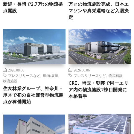
新潟・長岡で2.7万tの物流拠
万㎡の物流施設完成、日本エ
点開設
マソンや真栄運輸など入居決
定
2026.08.06
2026.08.06
プレスリリースなど
,
動向/展望
,
プレスリリースなど
,
物流施設
物流施設
CRE、埼玉・朝霞で同一エリ
住友林業グループ、神奈川・
ア内の物流施設2棟目開発に
厚木で初の自社運営型物流拠
本格着手
点が稼働開始