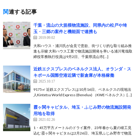
関連する記事
千葉・流山の大規模物流施設、同県内の松戸や埼
玉・三郷の案件と機能面で連携も
2019.09.02
大和ハウス・浦川氏が会見で意欲、街づくり的な取り組み推
進も示唆 大和ハウス工業で物流施設開発を率いる浦川竜哉取
締役常務執行役員は9月2日、千葉県流山市[…]
近鉄エクスプレスのベネルクス法人、オランダ・ス
キポール国際空港近隣で新倉庫が本格稼働
2025.10.17
9175㎡ 近鉄エクスプレスは10月16日、ベネルクスの現地法
人Kintetsu World Express (Benelux) （KWEベネルクス）[…]
霞ヶ関キャピタル、埼玉・ふじみ野の物流施設開発
用地を取得
2021.02.26
1・45万平方メートルのドライ案件、23年春から夏の竣工見
込む 霞ヶ関キャピタルは2月26日、埼玉県ふじみ野市で物流