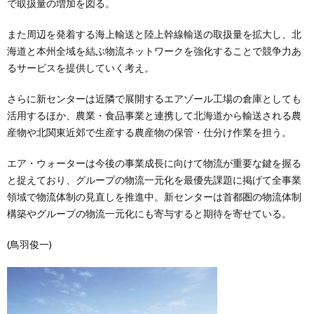
で取扱量の増加を図る。
また周辺を発着する海上輸送と陸上幹線輸送の取扱量を拡大し、北
海道と本州全域を結ぶ物流ネットワークを強化することで競争力あ
るサービスを提供していく考え。
さらに新センターは近隣で展開するエアゾール工場の倉庫としても
活用するほか、農業・食品事業と連携して北海道から輸送される農
産物や北関東近郊で生産する農産物の保管・仕分け作業を担う。
エア・ウォーターは今後の事業成長に向けて物流が重要な鍵を握る
と捉えており、グループの物流一元化を最優先課題に掲げて全事業
領域で物流体制の見直しを推進中。新センターは首都圏の物流体制
構築やグループの物流一元化にも寄与すると期待を寄せている。
(鳥羽俊一)