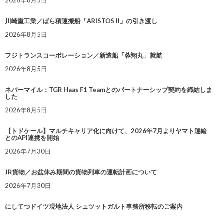
2026年8月5日
川崎重工業／ばら積運搬船「ARISTOS II」の引き渡し
2026年8月5日
フジトランスコーポレーション／新造船「蓉翔丸」就航
2026年8月5日
ネバーマイル：TGR Haas F1 Teamとのパートナーシップ契約を締結しま
した
2026年8月5日
【トドケール】マルチキャリア化に向けて、2026年7月よりヤマト運輸
とのAPI連携を開始
2026年7月30日
JR貨物／お盆休み期間の貨物列車の運転計画について
2026年7月30日
にしてつドイツ現地法人 シュツットガルト事務所移転のご案内