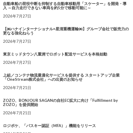
自動車船の荷役中断を抑制する自動車移動用「スケーター」を開発・導
入 ～自力走行できない車両を約5分で移動可能に～
2026年7月27日
【㈱ハナインターナショナル×星清重機運輸㈱】グループ会社で販売力の
更なる強化ねらう
2026年7月27日
東京ミッドタウン八重洲でロボット配送サービスを本格始動
2026年7月27日
上組／コンテナ物流最適化サービスを提供する スタートアップ企業
「OneStream株式会社」への出資のお知らせ
2026年7月21日
ZOZO、BONJOUR SAGANの自社EC拡大に向け「Fulfillment by
ZOZO」を提供開始
2026年7月21日
ロジポケ、「パスキー認証（MFA）」機能をリリース