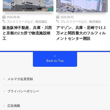
2026.08.06
2026.08.05
プレスリリースなど
,
物流施設
プレスリリースなど
,
物流施設
阪急阪神不動産、兵庫・川西
アマゾン、兵庫・尼崎で11.1
と京都の2カ所で物流施設竣
万㎡と関西最大のフルフィル
工
メントセンター開設
Back to Top
メルマガ会員登録
プライバシーポリシー
広告掲載