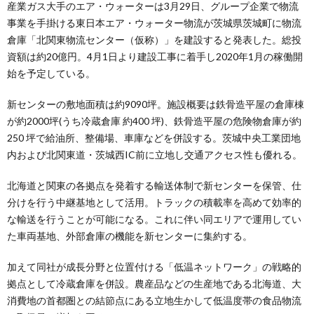
産業ガス大手のエア・ウォーターは3月29日、グループ企業で物流
事業を手掛ける東日本エア・ウォーター物流が茨城県茨城町に物流
倉庫「北関東物流センター（仮称）」を建設すると発表した。総投
資額は約20億円。4月1日より建設工事に着手し2020年1月の稼働開
始を予定している。
新センターの敷地面積は約9090坪。施設概要は鉄骨造平屋の倉庫棟
が約2000坪(うち冷蔵倉庫 約400 坪)、鉄骨造平屋の危険物倉庫が約
250 坪で給油所、整備場、車庫などを併設する。茨城中央工業団地
内および北関東道・茨城西IC前に立地し交通アクセス性も優れる。
北海道と関東の各拠点を発着する輸送体制で新センターを保管、仕
分けを行う中継基地として活用。トラックの積載率を高めて効率的
な輸送を行うことが可能になる。これに伴い同エリアで運用してい
た車両基地、外部倉庫の機能を新センターに集約する。
加えて同社が成長分野と位置付ける「低温ネットワーク」の戦略的
拠点として冷蔵倉庫を併設。農産品などの生産地である北海道、大
消費地の首都圏との結節点にある立地生かして低温度帯の食品物流