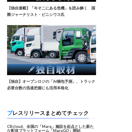
【独自連載】「今そこにある危機」を読み解く 国
際ジャーナリスト・ビニシウス氏
【独自】オープンロジの「AI梱包予測」、トラック
必要台数の迅速把握にも活用本格化
プレスリリースまとめてチェック
CBcloud、全国の「Marq」施設を起点とした新た
な配送プラットフォーム「MarqGO」開始