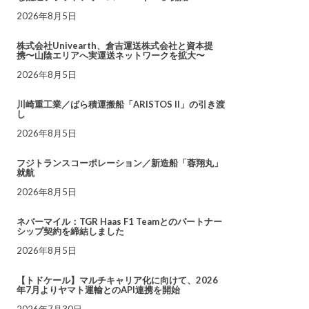
2026年8月5日
株式会社Univearth、倉吉運送株式会社と資本提
携〜山陰エリアへ実運送ネットワークを拡大〜
2026年8月5日
川崎重工業／ばら積運搬船「ARISTOS II」の引き渡
し
2026年8月5日
フジトランスコーポレーション／新造船「蓉翔丸」
就航
2026年8月5日
ネバーマイル：TGR Haas F1 Teamとのパートナー
シップ契約を締結しました
2026年8月5日
【トドケール】マルチキャリア化に向けて、2026
年7月よりヤマト運輸とのAPI連携を開始
2026年7月30日