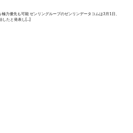
を極力優先も可能 ゼンリングループのゼンリンデータコムは3月1日、
したと発表し[…]