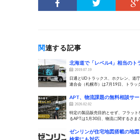
関連する記事
北海道で「レベル4」相当のト
2019.07.19
日通とUDトラックス、ホクレン、道庁
連合会（札幌市）は7月19日、トラック
APT、物流課題の無料相談サービ
2026.02.02
特定の製品販売目的とせず、フラットな
るAPTは1月30日、物流に関するさまざ
ゼンリンが住宅地図搭載の地図
検索にも対応