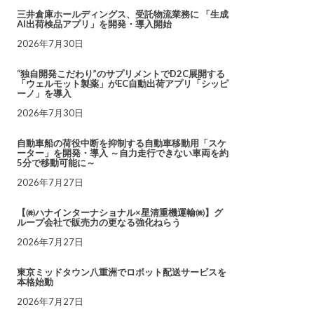
三井倉庫ホールディングス、受託物流業務に 「生成
AI出荷検品アプリ」を開発・導入開始
2026年7月30日
“独自開発こだわり”のサプリメントでD2C展開する
「ウェルモット製薬」がEC自動出荷アプリ「シッピ
ーノ」を導入
2026年7月30日
自動車船の荷役中断を抑制する自動車移動用「スケ
ーター」を開発・導入 ～自力走行できない車両を約
5分で移動可能に～
2026年7月27日
【㈱ハナインターナショナル×星清重機運輸㈱】グ
ループ会社で販売力の更なる強化ねらう
2026年7月27日
東京ミッドタウン八重洲でロボット配送サービスを
本格始動
2026年7月27日