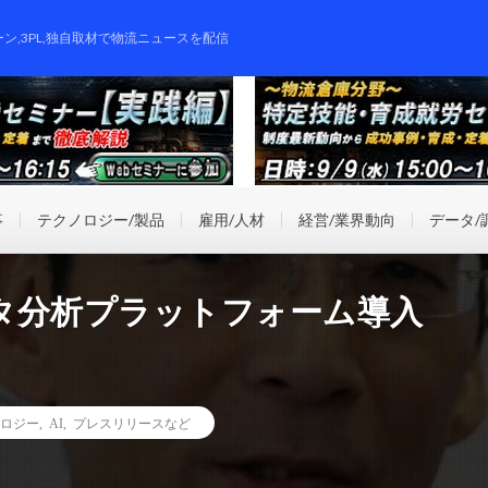
ーン,3PL,独自取材で物流ニュースを配信
事
テクノロジー/製品
雇用/人材
経営/業界動向
データ/
タ分析プラットフォーム導入
ロジー
,
AI
,
プレスリリースなど