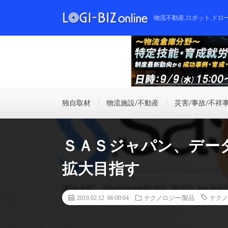
物流不動産,ロボット,ドロ
独自取材
物流施設/不動産
災害/事故/不祥
ＳＡＳジャパン、デー
拡大目指す
2019.02.12 06:00:04
テクノロジー/製品
テクノ