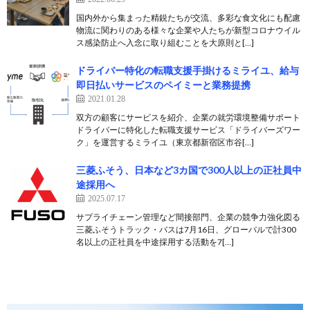
国内外から集まった精鋭たちが交流、多彩な食文化にも配慮
物流に関わりのある様々な企業や人たちが新型コロナウイル
ス感染防止へ入念に取り組むことを大原則と[…]
ドライバー特化の転職支援手掛けるミライユ、給与
即日払いサービスのペイミーと業務提携
2021.01.28
双方の顧客にサービスを紹介、企業の就労環境整備サポート
ドライバーに特化した転職支援サービス「ドライバーズワー
ク」を運営するミライユ（東京都新宿区市谷[…]
三菱ふそう、日本など3カ国で300人以上の正社員中
途採用へ
2025.07.17
サプライチェーン管理など間接部門、企業の競争力強化図る
三菱ふそうトラック・バスは7月16日、グローバルで計300
名以上の正社員を中途採用する活動を7[…]