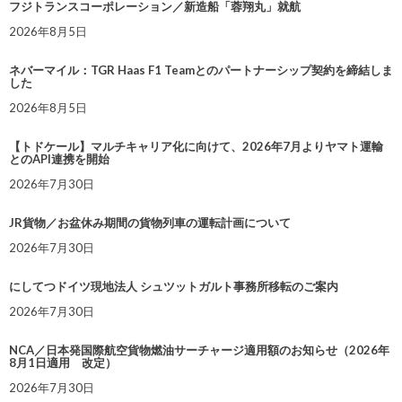
フジトランスコーポレーション／新造船「蓉翔丸」就航
2026年8月5日
ネバーマイル：TGR Haas F1 Teamとのパートナーシップ契約を締結しま
した
2026年8月5日
【トドケール】マルチキャリア化に向けて、2026年7月よりヤマト運輸
とのAPI連携を開始
2026年7月30日
JR貨物／お盆休み期間の貨物列車の運転計画について
2026年7月30日
にしてつドイツ現地法人 シュツットガルト事務所移転のご案内
2026年7月30日
NCA／日本発国際航空貨物燃油サーチャージ適用額のお知らせ（2026年
8月1日適用 改定）
2026年7月30日