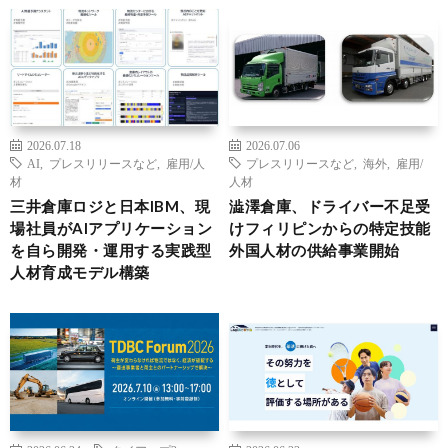
2026.07.18
2026.07.06
AI
,
プレスリリースなど
,
雇用/人
プレスリリースなど
,
海外
,
雇用/
材
人材
三井倉庫ロジと日本IBM、現
澁澤倉庫、ドライバー不足受
場社員がAIアプリケーション
けフィリピンからの特定技能
を自ら開発・運用する実践型
外国人材の供給事業開始
人材育成モデル構築