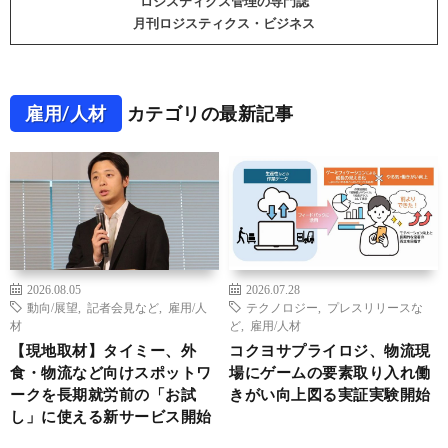
ロジスティクス管理の専門誌
月刊ロジスティクス・ビジネス
雇用/人材
カテゴリの最新記事
2026.08.05
2026.07.28
動向/展望
,
記者会見など
,
雇用/人
テクノロジー
,
プレスリリースな
材
ど
,
雇用/人材
【現地取材】タイミー、外
コクヨサプライロジ、物流現
食・物流など向けスポットワ
場にゲームの要素取り入れ働
ークを長期就労前の「お試
きがい向上図る実証実験開始
し」に使える新サービス開始