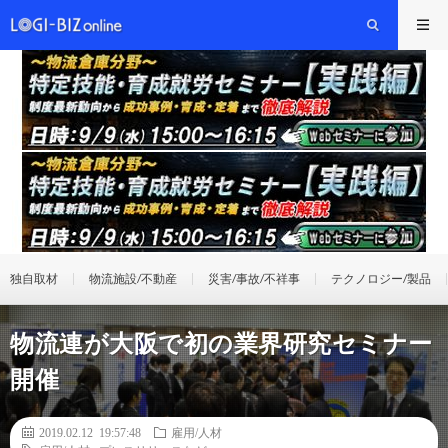
独自取材
物流施設/不動産
災害/事故/不祥事
テクノロジー/製品
物流連が大阪で初の業界研究セミナー
開催
2019.02.12 19:57:48
雇用/人材