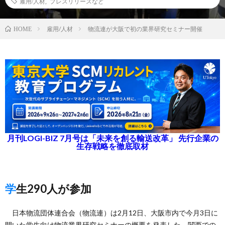
雇用/人材
,
プレスリリースなど
雇用/人材
物流連が大阪で初の業界研究セミナー開催
HOME
月刊LOGI-BIZ 7月号は「未来を創る輸送改革」 先行企業の
生存戦略を徹底取材
学生290人が参加
日本物流団体連合会（物流連）は2月12日、大阪市内で今月3日に
開いた学生向け物流業界研究セミナーの概要を発表した。関西での