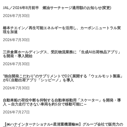
JAL／2026年8月前半 燃油サーチャージ適用額のお知らせ(変更)
2026年7月30日
椿本チエイン／再生可能エネルギーを活用し、カーボンニュートラル実
現を加速
2026年7月30日
三井倉庫ホールディングス、受託物流業務に 「生成AI出荷検品アプリ」
を開発・導入開始
2026年7月30日
“独自開発こだわり”のサプリメントでD2C展開する「ウェルモット製薬」
がEC自動出荷アプリ「シッピーノ」を導入
2026年7月30日
自動車船の荷役中断を抑制する自動車移動用「スケーター」を開発・導
入 ～自力走行できない車両を約5分で移動可能に～
2026年7月27日
【㈱ハナインターナショナル×星清重機運輸㈱】グループ会社で販売力の