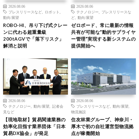
2026.08.06
2026.08.06
プレスリリースなど
,
ロボット
,
テクノロジー
,
プレスリリースな
動向/展望
ど
,
動向/展望
ROBO-HI、吊り下げ式クレー
ゼロボード、常に最新の情報
ンに代わる超重量級
共有が可能な“動的サプライヤ
200tAGVで「落下リスク」
ー管理”実現する新システムの
解消と説明
提供開始へ
2026.08.06
2026.08.06
テクノロジー
,
動向/展望
,
記者会
プレスリリースなど
,
動向/展望
,
見など
物流施設
【現地取材】貿易関連業務の
住友林業グループ、神奈川・
効率化目指す業界団体「日本
厚木で初の自社運営型物流拠
貿易DX協会」が発足
点が稼働開始