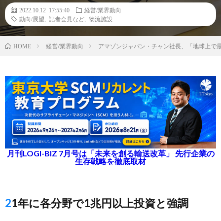
2022.10.12 17:55:40
経営/業界動向
動向/展望
,
記者会見など
,
物流施設
経営/業界動向
アマゾンジャパン・チャン社長、「地球上で
HOME
月刊LOGI-BIZ 7月号は「未来を創る輸送改革」 先行企業の
生存戦略を徹底取材
21年に各分野で1兆円以上投資と強調