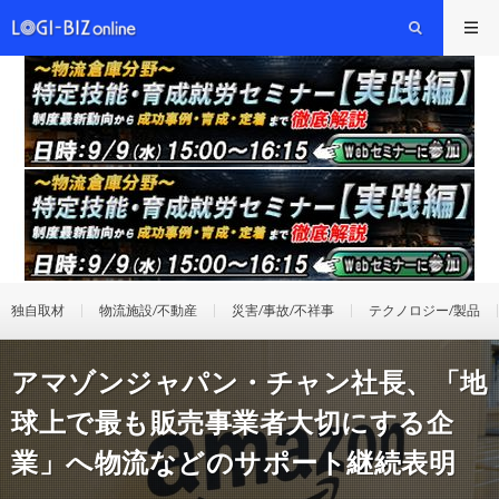
独自取材
物流施設/不動産
災害/事故/不祥事
テクノロジー/製品
アマゾンジャパン・チャン社長、「地
球上で最も販売事業者大切にする企
業」へ物流などのサポート継続表明