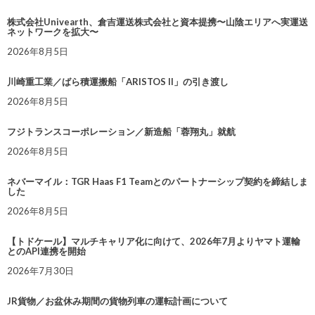
株式会社Univearth、倉吉運送株式会社と資本提携〜山陰エリアへ実運送
ネットワークを拡大〜
2026年8月5日
川崎重工業／ばら積運搬船「ARISTOS II」の引き渡し
2026年8月5日
フジトランスコーポレーション／新造船「蓉翔丸」就航
2026年8月5日
ネバーマイル：TGR Haas F1 Teamとのパートナーシップ契約を締結しま
した
2026年8月5日
【トドケール】マルチキャリア化に向けて、2026年7月よりヤマト運輸
とのAPI連携を開始
2026年7月30日
JR貨物／お盆休み期間の貨物列車の運転計画について