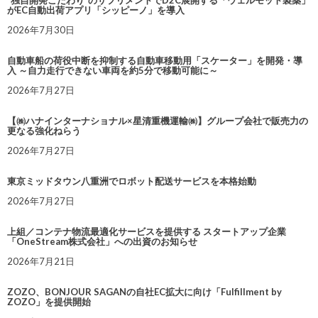
がEC自動出荷アプリ「シッピーノ」を導入
2026年7月30日
自動車船の荷役中断を抑制する自動車移動用「スケーター」を開発・導
入 ～自力走行できない車両を約5分で移動可能に～
2026年7月27日
【㈱ハナインターナショナル×星清重機運輸㈱】グループ会社で販売力の
更なる強化ねらう
2026年7月27日
東京ミッドタウン八重洲でロボット配送サービスを本格始動
2026年7月27日
上組／コンテナ物流最適化サービスを提供する スタートアップ企業
「OneStream株式会社」への出資のお知らせ
2026年7月21日
ZOZO、BONJOUR SAGANの自社EC拡大に向け「Fulfillment by
ZOZO」を提供開始