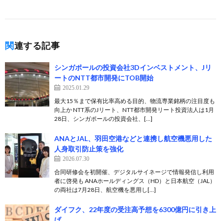
関連する記事
シンガポールの投資会社3Dインベストメント、Jリ
ートのNTT都市開発にTOB開始
2025.01.29
最大15％まで保有比率高める目的、物流専業銘柄の注目度も
向上か NTT系のJリート、NTT都市開発リート投資法人は1月
28日、シンガポールの投資会社、[…]
ANAとJAL、羽田空港などと連携し航空機悪用した
人身取引防止策を強化
2026.07.30
合同研修会を初開催、デジタルサイネージで情報発信し利用
者に啓発も ANAホールディングス（HD）と日本航空（JAL）
の両社は7月28日、航空機を悪用し[…]
ダイフク、22年度の受注高予想を6300億円に引き上
げ