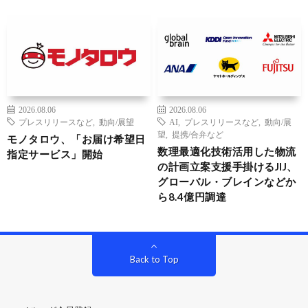
2026.08.06
2026.08.06
プレスリリースなど
,
動向/展望
AI
,
プレスリリースなど
,
動向/展
望
,
提携/合弁など
モノタロウ、「お届け希望日
数理最適化技術活用した物流
指定サービス」開始
の計画立案支援手掛けるJIJ、
グローバル・ブレインなどか
ら8.4億円調達
Back to Top