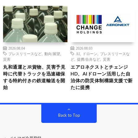
2026.08.04
2026.08.03
プレスリリースなど
,
動向/展望
,
AI
,
ドローン
,
プレスリリースな
災害
ど
,
提携/合弁など
,
災害
丸和通運とJR貨物、災害予見
エアロネクストとチェンジ
時に代替トラックを迅速確保
HD、AIドローン活用した自
する特約付きの鉄道輸送を開
治体の防災体制構築支援で新
始
たに提携
Back to Top
メルマガ会員登録