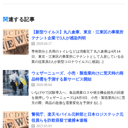
関連する記事
【新型ウイルス】丸八倉庫、東京・江東区の事業所
テナント企業で3人が感染判明
2020.04.17
専有部分と共用のトイレなどは消毒完了 丸八倉庫は4月14
日、東京・江東区の事業所にテナントとして入居している企
業の従業員3人が新型コロナウイルスに感染[…]
ウェザーニューズ、小売・製造業向けに荒天時の商
品特需を予測する新サービス開始
2020.08.04
いなげやで試験導入へ、食品廃棄ロスや発注機会損失の回避
を後押し ウェザーニューズは8月3日、小売・製造業向けに荒
天の際、商品の急激な需要変化を予測する[…]
警視庁、楽天モバイル元幹部と日本ロジステック元
役員らを詐欺容疑で逮捕★速報
2023.03.03