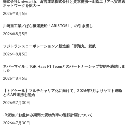
株式会社Univearth、倉吉運送株式会社と資本提携〜山陰エリアへ実運送
ネットワークを拡大〜
2026年8月5日
川崎重工業／ばら積運搬船「ARISTOS II」の引き渡し
2026年8月5日
フジトランスコーポレーション／新造船「蓉翔丸」就航
2026年8月5日
ネバーマイル：TGR Haas F1 Teamとのパートナーシップ契約を締結しま
した
2026年8月5日
【トドケール】マルチキャリア化に向けて、2026年7月よりヤマト運輸
とのAPI連携を開始
2026年7月30日
JR貨物／お盆休み期間の貨物列車の運転計画について
2026年7月30日