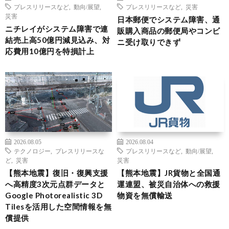
プレスリリースなど
,
動向/展望
,
プレスリリースなど
,
災害
災害
日本郵便でシステム障害、通
ニチレイがシステム障害で連
販購入商品の郵便局やコンビ
結売上高50億円減見込み、対
ニ受け取りできず
応費用10億円を特損計上
2026.08.05
2026.08.04
テクノロジー
,
プレスリリースな
プレスリリースなど
,
動向/展望
,
ど
,
災害
災害
【熊本地震】復旧・復興支援
【熊本地震】JR貨物と全国通
へ高精度3次元点群データと
運連盟、被災自治体への救援
Google Photorealistic 3D
物資を無償輸送
Tilesを活用した空間情報を無
償提供