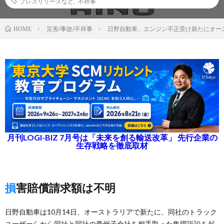
プレスリリースなど
,
不祥事
災害/事故/不祥事
日野自動車、エンジン不正受け新たにオー
HOME
月刊LOGI-BIZ 7月号は「未来を創る輸送改革」 先行企業の
生存戦略を徹底取材
損害賠償請求額は不明
日野自動車は10月14日、オーストラリアで新たに、同社のトラック
ユーザーらから同社と同社の豪州子会社を相手取った集団訴訟を起