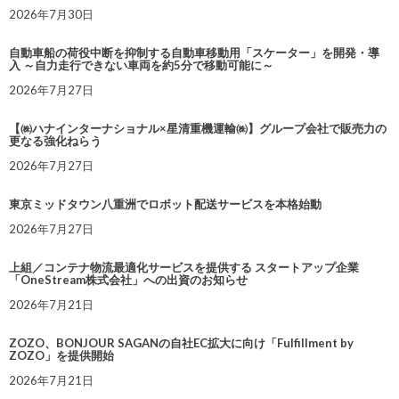
2026年7月30日
自動車船の荷役中断を抑制する自動車移動用「スケーター」を開発・導
入 ～自力走行できない車両を約5分で移動可能に～
2026年7月27日
【㈱ハナインターナショナル×星清重機運輸㈱】グループ会社で販売力の
更なる強化ねらう
2026年7月27日
東京ミッドタウン八重洲でロボット配送サービスを本格始動
2026年7月27日
上組／コンテナ物流最適化サービスを提供する スタートアップ企業
「OneStream株式会社」への出資のお知らせ
2026年7月21日
ZOZO、BONJOUR SAGANの自社EC拡大に向け「Fulfillment by
ZOZO」を提供開始
2026年7月21日