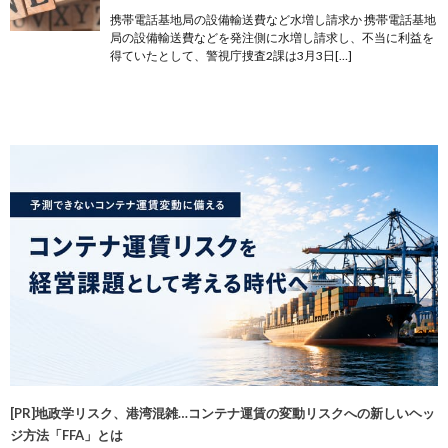
携帯電話基地局の設備輸送費など水増し請求か 携帯電話基地
局の設備輸送費などを発注側に水増し請求し、不当に利益を
得ていたとして、警視庁捜査2課は3月3日[…]
[PR]地政学リスク、港湾混雑…コンテナ運賃の変動リスクへの新しいヘッ
ジ方法「FFA」とは