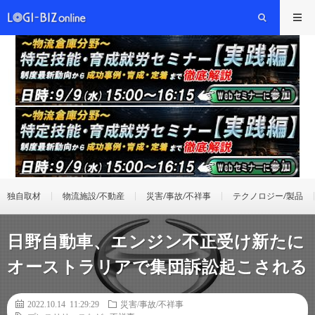
独自取材
物流施設/不動産
災害/事故/不祥事
テクノロジー/製品
日野自動車、エンジン不正受け新たに
オーストラリアで集団訴訟起こされる
2022.10.14 11:29:29
災害/事故/不祥事