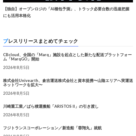
【独自】オープンロジの「AI梱包予測」、トラック必要台数の迅速把握
にも活用本格化
プレスリリースまとめてチェック
CBcloud、全国の「Marq」施設を起点とした新たな配送プラットフォー
ム「MarqGO」開始
2026年8月5日
株式会社Univearth、倉吉運送株式会社と資本提携〜山陰エリアへ実運送
ネットワークを拡大〜
2026年8月5日
川崎重工業／ばら積運搬船「ARISTOS II」の引き渡し
2026年8月5日
フジトランスコーポレーション／新造船「蓉翔丸」就航