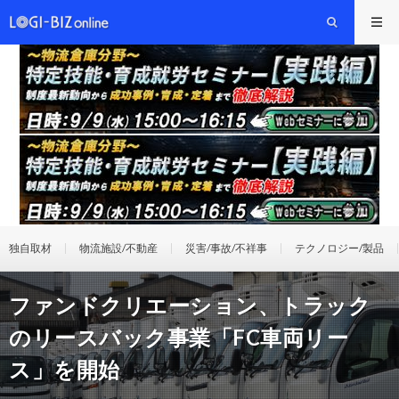
独自取材
物流施設/不動産
災害/事故/不祥事
テクノロジー/製品
ファンドクリエーション、トラック
のリースバック事業「FC車両リー
ス」を開始