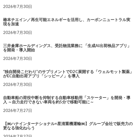
2026年7月30日
椿本チエイン／再生可能エネルギーを活用し、カーボンニュートラル実
現を加速
2026年7月30日
三井倉庫ホールディングス、受託物流業務に 「生成AI出荷検品アプリ」
を開発・導入開始
2026年7月30日
“独自開発こだわり”のサプリメントでD2C展開する「ウェルモット製薬」
がEC自動出荷アプリ「シッピーノ」を導入
2026年7月30日
自動車船の荷役中断を抑制する自動車移動用「スケーター」を開発・導
入 ～自力走行できない車両を約5分で移動可能に～
2026年7月27日
【㈱ハナインターナショナル×星清重機運輸㈱】グループ会社で販売力の
更なる強化ねらう
2026年7月27日