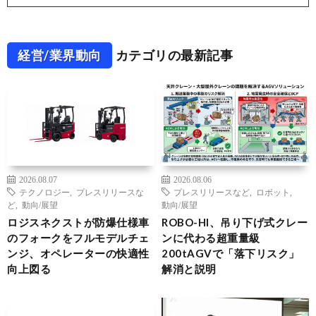
経営/業界動向
カテゴリの最新記事
2026.08.07
2026.08.06
テクノロジー
,
プレスリリースな
プレスリリースなど
,
ロボット
,
ど
,
動向/展望
動向/展望
ロジスネクストが防爆仕様車
ROBO-HI、吊り下げ式クレー
のフォークをフルモデルチェ
ンに代わる超重量級
ンジ、オペレーターの快適性
200tAGVで「落下リスク」
向上図る
解消と説明