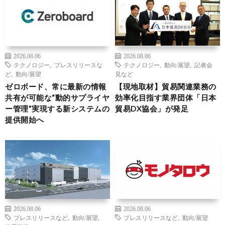
2026.08.06
2026.08.06
テクノロジー
,
プレスリリースな
テクノロジー
,
動向/展望
,
記者会
ど
,
動向/展望
見など
ゼロボード、常に最新の情報
【現地取材】貿易関連業務の
共有が可能な“動的サプライヤ
効率化目指す業界団体「日本
ー管理”実現する新システムの
貿易DX協会」が発足
提供開始へ
2026.08.06
2026.08.06
プレスリリースなど
,
動向/展望
,
プレスリリースなど
,
動向/展望