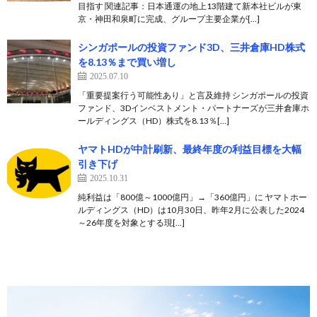
目指す 関連記事：日本通運の地上13階建て新本社ビルが東
京・神田和泉町に完成、グループ主要企業が[…]
シンガポールの投資ファンド3D、三井倉庫HD株式
を8.13％まで買い増し
2025.07.10
「重要提案行う可能性あり」と言及維持 シンガポールの投資
ファンド、3Dインベストメント・パートナーズが三井倉庫ホ
ールディングス（HD）株式を8.13％[…]
ヤマトHDが中計刷新、最終年度の利益目標を大幅
引き下げ
2025.10.31
純利益は「800億～1000億円」→「360億円」に ヤマトホー
ルディングス（HD）は10月30日、昨年2月に公表した2024
～26年度を対象とする現[…]