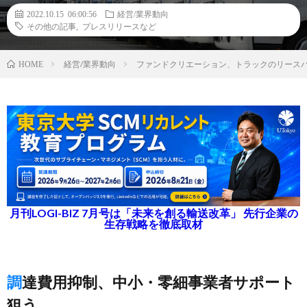
2022.10.15 06:00:56
経営/業界動向
その他の記事
,
プレスリリースなど
経営/業界動向
ファンドクリエーション、トラックのリースバ
HOME
月刊LOGI-BIZ 7月号は「未来を創る輸送改革」 先行企業の
生存戦略を徹底取材
調達費用抑制、中小・零細事業者サポート
狙う