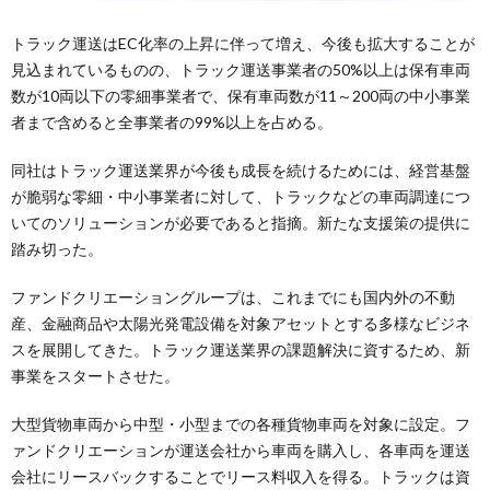
トラック運送はEC化率の上昇に伴って増え、今後も拡大することが
見込まれているものの、トラック運送事業者の50%以上は保有車両
数が10両以下の零細事業者で、保有車両数が11～200両の中小事業
者まで含めると全事業者の99%以上を占める。
同社はトラック運送業界が今後も成長を続けるためには、経営基盤
が脆弱な零細・中小事業者に対して、トラックなどの車両調達につ
いてのソリューションが必要であると指摘。新たな支援策の提供に
踏み切った。
ファンドクリエーショングループは、これまでにも国内外の不動
産、金融商品や太陽光発電設備を対象アセットとする多様なビジネ
スを展開してきた。トラック運送業界の課題解決に資するため、新
事業をスタートさせた。
大型貨物車両から中型・小型までの各種貨物車両を対象に設定。フ
ァンドクリエーションが運送会社から車両を購入し、各車両を運送
会社にリースバックすることでリース料収入を得る。トラックは資