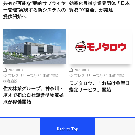
共有が可能な“動的サプライヤ
効率化目指す業界団体「日本
ー管理”実現する新システムの
貿易DX協会」が発足
提供開始へ
2026.08.06
2026.08.06
プレスリリースなど
,
動向/展望
,
プレスリリースなど
,
動向/展望
物流施設
モノタロウ、「お届け希望日
住友林業グループ、神奈川・
指定サービス」開始
厚木で初の自社運営型物流拠
点が稼働開始
Back to Top