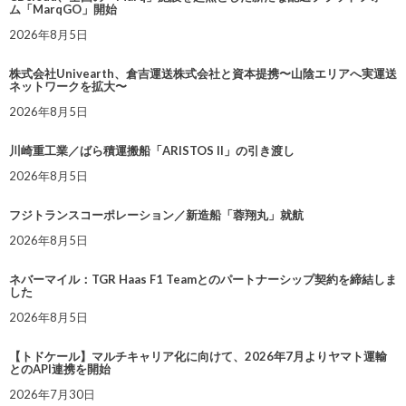
ム「MarqGO」開始
2026年8月5日
株式会社Univearth、倉吉運送株式会社と資本提携〜山陰エリアへ実運送
ネットワークを拡大〜
2026年8月5日
川崎重工業／ばら積運搬船「ARISTOS II」の引き渡し
2026年8月5日
フジトランスコーポレーション／新造船「蓉翔丸」就航
2026年8月5日
ネバーマイル：TGR Haas F1 Teamとのパートナーシップ契約を締結しま
した
2026年8月5日
【トドケール】マルチキャリア化に向けて、2026年7月よりヤマト運輸
とのAPI連携を開始
2026年7月30日