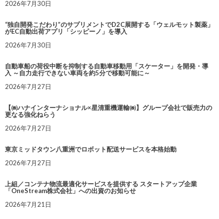
2026年7月30日
“独自開発こだわり”のサプリメントでD2C展開する「ウェルモット製薬」
がEC自動出荷アプリ「シッピーノ」を導入
2026年7月30日
自動車船の荷役中断を抑制する自動車移動用「スケーター」を開発・導
入 ～自力走行できない車両を約5分で移動可能に～
2026年7月27日
【㈱ハナインターナショナル×星清重機運輸㈱】グループ会社で販売力の
更なる強化ねらう
2026年7月27日
東京ミッドタウン八重洲でロボット配送サービスを本格始動
2026年7月27日
上組／コンテナ物流最適化サービスを提供する スタートアップ企業
「OneStream株式会社」への出資のお知らせ
2026年7月21日