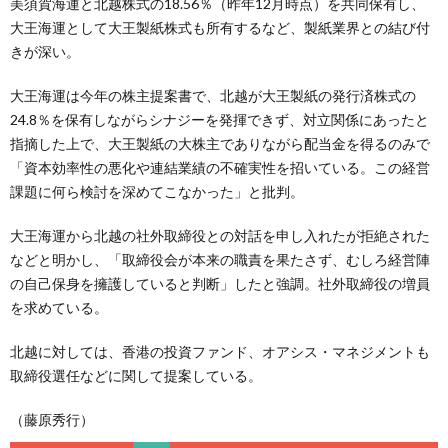
美須賀海運と北越株式の18.56％（昨年12月時点）を共同保有し、
大王海運として大王製紙株式も所有するなど、製紙業界との結び付
きが深い。
大王海運は今年の株主提案書で、北越が大王製紙の発行済株式の
24.8％を保有しながらシナジーを発揮できず、対立関係にあったと
指摘した上で、大王製紙の大株主でありながら配当金を得るのみで
「資本効率性の悪化や連結業績の不確実性を招いている。この経営
課題に何ら検討を深めてこなかった」と批判。
大王海運から北越の社外取締役との対話を申し入れたが拒絶された
などと明かし、「取締役会が本来の職責を果たさず、むしろ経営陣
の自己保身を擁護していると判断」したと強調。社外取締役の増員
を求めている。
北越に対しては、香港の投資ファンド、オアシス・マネジメントも
取締役選任などに関して提案している。
（藤原秀行）