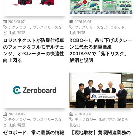
2026.08.07
2026.08.06
テクノロジー
,
プレスリリースな
プレスリリースなど
,
ロボット
,
ど
,
動向/展望
動向/展望
ロジスネクストが防爆仕様車
ROBO-HI、吊り下げ式クレー
のフォークをフルモデルチェ
ンに代わる超重量級
ンジ、オペレーターの快適性
200tAGVで「落下リスク」
向上図る
解消と説明
2026.08.06
2026.08.06
テクノロジー
,
プレスリリースな
テクノロジー
,
動向/展望
,
記者会
ど
,
動向/展望
見など
ゼロボード、常に最新の情報
【現地取材】貿易関連業務の