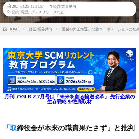
2024.04.25 12:31:57
経営/業界動向
動向/展望
,
プレスリリースなど
経営/業界動向
愛媛の大王海運、北越コーポレーションに社
HOME
月刊LOGI-BIZ 7月号は「未来を創る輸送改革」 先行企業の
生存戦略を徹底取材
「取締役会が本来の職責果たさず」と批判