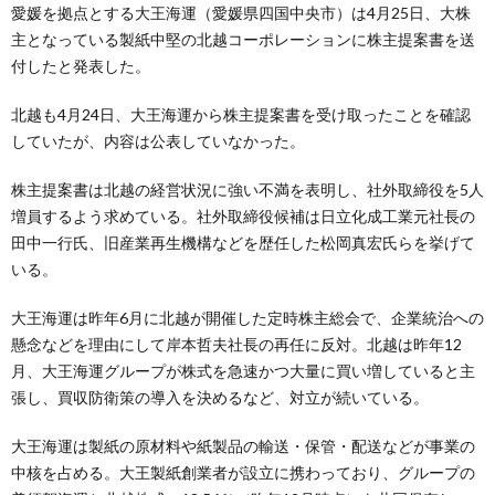
愛媛を拠点とする大王海運（愛媛県四国中央市）は4月25日、大株
主となっている製紙中堅の北越コーポレーションに株主提案書を送
付したと発表した。
北越も4月24日、大王海運から株主提案書を受け取ったことを確認
していたが、内容は公表していなかった。
株主提案書は北越の経営状況に強い不満を表明し、社外取締役を5人
増員するよう求めている。社外取締役候補は日立化成工業元社長の
田中一行氏、旧産業再生機構などを歴任した松岡真宏氏らを挙げて
いる。
大王海運は昨年6月に北越が開催した定時株主総会で、企業統治への
懸念などを理由にして岸本哲夫社長の再任に反対。北越は昨年12
月、大王海運グループが株式を急速かつ大量に買い増していると主
張し、買収防衛策の導入を決めるなど、対立が続いている。
大王海運は製紙の原材料や紙製品の輸送・保管・配送などが事業の
中核を占める。大王製紙創業者が設立に携わっており、グループの