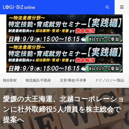
独自取材
物流施設/不動産
災害/事故/不祥事
テクノロジー/製品
愛媛の大王海運、北越コーポレーショ
ンに社外取締役5人増員を株主総会で
提案へ