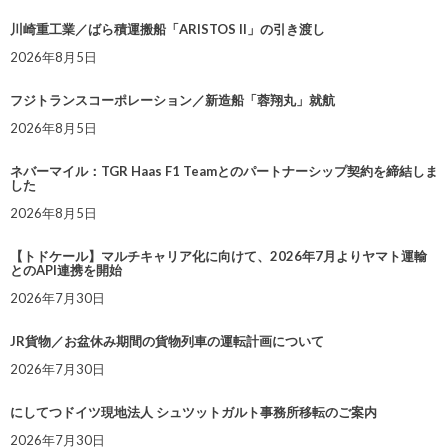
川崎重工業／ばら積運搬船「ARISTOS II」の引き渡し
2026年8月5日
フジトランスコーポレーション／新造船「蓉翔丸」就航
2026年8月5日
ネバーマイル：TGR Haas F1 Teamとのパートナーシップ契約を締結しま
した
2026年8月5日
【トドケール】マルチキャリア化に向けて、2026年7月よりヤマト運輸
とのAPI連携を開始
2026年7月30日
JR貨物／お盆休み期間の貨物列車の運転計画について
2026年7月30日
にしてつドイツ現地法人 シュツットガルト事務所移転のご案内
2026年7月30日