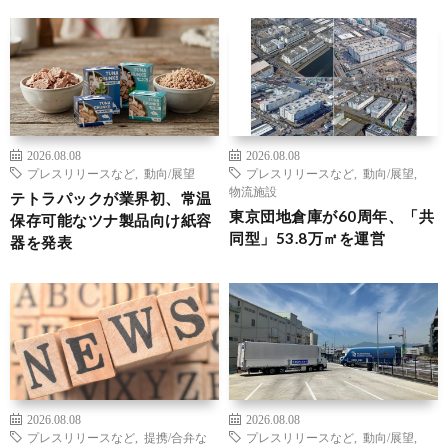
2026.08.08
2026.08.08
プレスリリースなど
,
動向/展望
プレスリリースなど
,
動向/展望
,
物流施設
テトラパックが業界初、常温
東京団地倉庫が60周年、「共
保存可能なツナ製品向け紙容
同型」53.8万㎡を運営
器を発表
2026.08.08
2026.08.08
プレスリリースなど
,
提携/合弁な
プレスリリースなど
,
動向/展望
,