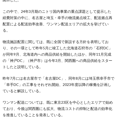
この中で、24年3月期のニトリ国内事業の重点課題として提示した
経費対策の中に、名古屋と埼玉・幸手の物流拠点竣工、配送拠点再
配置による配送効率改善、ワンマン配送エリアの拡大を挙げてい
る。
物流施設配置に関しては、既に全国で新設する方針を表明してお
り、その一環として昨年5月に竣工した北海道石狩市の「石狩DC」
が同年9月、北海道内への商品供給を開始したほか、同年11月完成
の「神戸DC」（神戸市）は今年3月、関西圏への商品供給をスター
トしたと説明している。
昨年7月には名古屋市で「名古屋DC」、同年8月には埼玉県幸手市で
「幸手DC」の工事をそれぞれ開始、2023年度以降の稼働を計画し
ていると解説している。
ワンマン配送については、既に東京23区を中心としたエリアで始め
ており、今後は関西圏にも拡大、物流コストの抑制と配送の効率化
を推進していることを発表している。