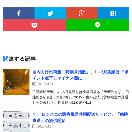
関連する記事
国内向け出荷量「荷動き指数」、1～3月実績は15ポ
イント低下しマイナス圏に
2019.04.01
日通総研予測、4～6月見通しは小幅回復も「予断許さず」 日
通総合研究所は3月28日、2019年度の経済と貨物輸送の見通
しを公表した。 世界経済は欧米や[…]
NTTロジスコの医療機器共同配送サービス、「病院
直送」の提供開始
2026.03.17