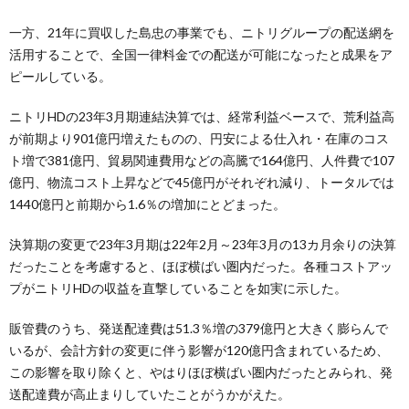
一方、21年に買収した島忠の事業でも、ニトリグループの配送網を
活用することで、全国一律料金での配送が可能になったと成果をア
ピールしている。
ニトリHDの23年3月期連結決算では、経常利益ベースで、荒利益高
が前期より901億円増えたものの、円安による仕入れ・在庫のコス
ト増で381億円、貿易関連費用などの高騰で164億円、人件費で107
億円、物流コスト上昇などで45億円がそれぞれ減り、トータルでは
1440億円と前期から1.6％の増加にとどまった。
決算期の変更で23年3月期は22年2月～23年3月の13カ月余りの決算
だったことを考慮すると、ほぼ横ばい圏内だった。各種コストアッ
プがニトリHDの収益を直撃していることを如実に示した。
販管費のうち、発送配達費は51.3％増の379億円と大きく膨らんで
いるが、会計方針の変更に伴う影響が120億円含まれているため、
この影響を取り除くと、やはりほぼ横ばい圏内だったとみられ、発
送配達費が高止まりしていたことがうかがえた。