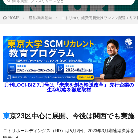
動向/展望
,
プレスリリースなど
経営/業界動向
ニトリHD、経費高騰受けワンマン配送エリア
HOME
月刊LOGI-BIZ 7月号は「未来を創る輸送改革」 先行企業の
生存戦略を徹底取材
東京23区中心に展開、今後は関西でも実施
ニトリホールディングス（HD）は5月9日、2023年3月期連結決算を
開示した。