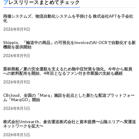
プレスリリースまとめてチェック
両備システムズ、物流自動化システムを手掛ける 株式会社APTを子会社
化
2026年8月9日
Shippio、「輸送中の商品」の可視化をInvoiceのAI-OCRで自動化する新
機能を提供開始
2026年8月9日
栗林商船／夏の安全運航を支えるため熱中症対策を強化。今年から船員
への飲料配布を開始、4年目となるファン付き作業服の支給も継続
2026年8月9日
CBcloud、全国の「Marq」施設を起点とした新たな配送プラットフォー
ム「MarqGO」開始
2026年8月5日
株式会社Univearth、倉吉運送株式会社と資本提携〜山陰エリアへ実運送
ネットワークを拡大〜
2026年8月5日