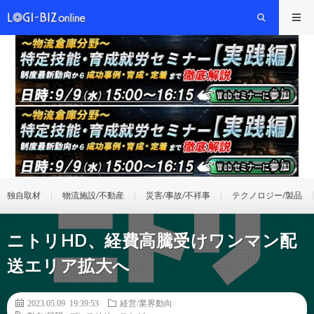
独自取材
物流施設/不動産
災害/事故/不祥事
テクノロジー/製品
ニトリHD、経費高騰受けワンマン配
送エリア拡大へ
2023.05.09 19:39:53
経営/業界動向