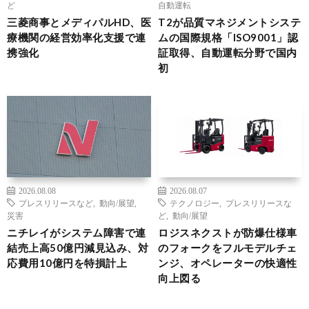
ど
自動運転
三菱商事とメディパルHD、医
T2が品質マネジメントシステ
療機関の経営効率化支援で連
ムの国際規格「ISO9001」認
携強化
証取得、自動運転分野で国内
初
2026.08.08
2026.08.07
プレスリリースなど
,
動向/展望
,
テクノロジー
,
プレスリリースな
災害
ど
,
動向/展望
ニチレイがシステム障害で連
ロジスネクストが防爆仕様車
結売上高50億円減見込み、対
のフォークをフルモデルチェ
応費用10億円を特損計上
ンジ、オペレーターの快適性
向上図る