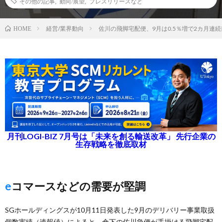
その他の記事
,
動向/展望
,
プレスリリースなど
経営/業界動向
佐川の飛脚宅配便、9月は0.5％増で2カ月連
HOME
月刊LOGI-BIZ 7月号は「未来を創る輸送改革」 先行企業の
生存戦略を徹底取材
eコマースなどの需要が堅調
SGホールディングスが10月11日発表した9月のデリバリー事業取扱
個数実績（速報値）によると、傘下の佐川急便が手掛ける飛脚宅配