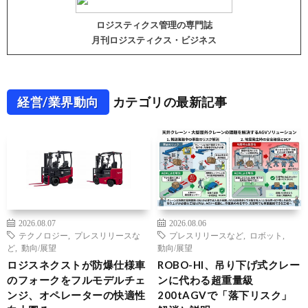
ロジスティクス管理の専門誌
月刊ロジスティクス・ビジネス
経営/業界動向
カテゴリの最新記事
2026.08.07
2026.08.06
テクノロジー
,
プレスリリースな
プレスリリースなど
,
ロボット
,
ど
,
動向/展望
動向/展望
ロジスネクストが防爆仕様車
ROBO-HI、吊り下げ式クレー
のフォークをフルモデルチェ
ンに代わる超重量級
ンジ、オペレーターの快適性
200tAGVで「落下リスク」