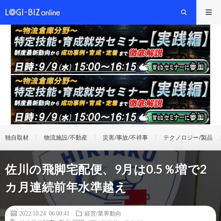
独自取材
物流施設/不動産
災害/事故/不祥事
テクノロジー/製品
佐川の飛脚宅配便、9月は0.5％増で2
カ月連続前年水準越え
2022.10.24 06:00:41
経営/業界動向