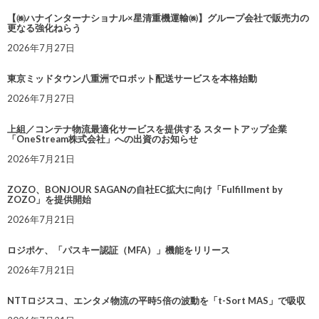
【㈱ハナインターナショナル×星清重機運輸㈱】グループ会社で販売力の
更なる強化ねらう
2026年7月27日
東京ミッドタウン八重洲でロボット配送サービスを本格始動
2026年7月27日
上組／コンテナ物流最適化サービスを提供する スタートアップ企業
「OneStream株式会社」への出資のお知らせ
2026年7月21日
ZOZO、BONJOUR SAGANの自社EC拡大に向け「Fulfillment by
ZOZO」を提供開始
2026年7月21日
ロジポケ、「パスキー認証（MFA）」機能をリリース
2026年7月21日
NTTロジスコ、エンタメ物流の平時5倍の波動を「t-Sort MAS」で吸収