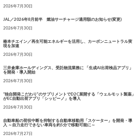
2026年7月30日
JAL／2026年8月前半 燃油サーチャージ適用額のお知らせ(変更)
2026年7月30日
椿本チエイン／再生可能エネルギーを活用し、カーボンニュートラル実
現を加速
2026年7月30日
三井倉庫ホールディングス、受託物流業務に 「生成AI出荷検品アプリ」
を開発・導入開始
2026年7月30日
“独自開発こだわり”のサプリメントでD2C展開する「ウェルモット製薬」
がEC自動出荷アプリ「シッピーノ」を導入
2026年7月30日
自動車船の荷役中断を抑制する自動車移動用「スケーター」を開発・導
入 ～自力走行できない車両を約5分で移動可能に～
2026年7月27日