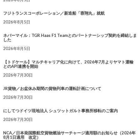
フジトランスコーポレーション／新造船「蓉翔丸」就航
2026年8月5日
ネバーマイル：TGR Haas F1 Teamとのパートナーシップ契約を締結しま
した
2026年8月5日
【トドケール】マルチキャリア化に向けて、2026年7月よりヤマト運輸
とのAPI連携を開始
2026年7月30日
JR貨物／お盆休み期間の貨物列車の運転計画について
2026年7月30日
にしてつドイツ現地法人 シュツットガルト事務所移転のご案内
2026年7月30日
NCA／日本発国際航空貨物燃油サーチャージ適用額のお知らせ（2026年
8月1日適用 改定）