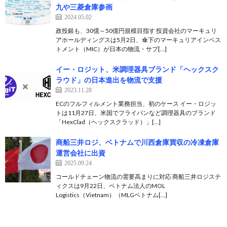
九や三菱倉庫参画
2024.05.02
政投銀も、30億～50億円規模目指す 投資会社のマーキュリ
アホールディングスは5月2日、傘下のマーキュリアインベス
トメント（MIC）が日本の物流・サプ[…]
イー・ロジット、米調理器具ブランド「ヘックスク
ラウド」の日本進出を物流で支援
2023.11.28
ECのフルフィルメント業務担当、初のケース イー・ロジッ
トは11月27日、米国でフライパンなど調理器具のブランド
「HexClad（ヘックスクラッド）」[…]
商船三井ロジ、ベトナムで川西倉庫買収の冷凍倉庫
運営会社に出資
2025.09.24
コールドチェーン物流の需要高まりに対応 商船三井ロジステ
ィクスは9月22日、ベトナム法人のMOL
Logistics（Vietnam）（MLGベトナム[…]