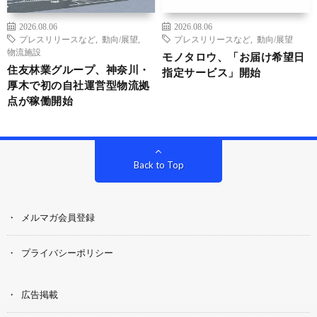
2026.08.06
2026.08.06
プレスリリースなど
,
動向/展望
,
プレスリリースなど
,
動向/展望
物流施設
モノタロウ、「お届け希望日
住友林業グループ、神奈川・
指定サービス」開始
厚木で初の自社運営型物流拠
点が稼働開始
Back to Top
メルマガ会員登録
プライバシーポリシー
広告掲載