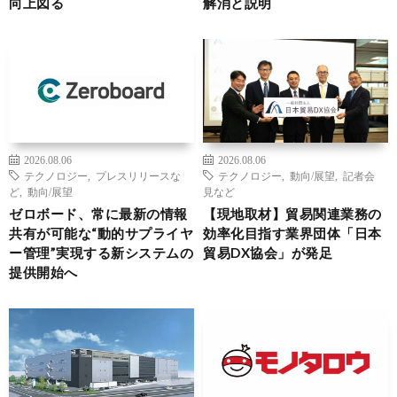
向上図る
解消と説明
2026.08.06
2026.08.06
テクノロジー
,
プレスリリースな
テクノロジー
,
動向/展望
,
記者会
ど
,
動向/展望
見など
ゼロボード、常に最新の情報
【現地取材】貿易関連業務の
共有が可能な“動的サプライヤ
効率化目指す業界団体「日本
ー管理”実現する新システムの
貿易DX協会」が発足
提供開始へ