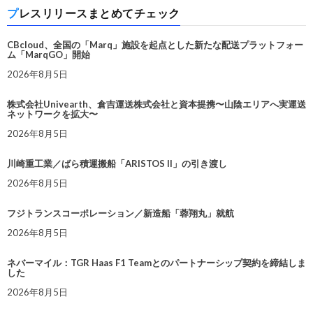
プレスリリースまとめてチェック
CBcloud、全国の「Marq」施設を起点とした新たな配送プラットフォー
ム「MarqGO」開始
2026年8月5日
株式会社Univearth、倉吉運送株式会社と資本提携〜山陰エリアへ実運送
ネットワークを拡大〜
2026年8月5日
川崎重工業／ばら積運搬船「ARISTOS II」の引き渡し
2026年8月5日
フジトランスコーポレーション／新造船「蓉翔丸」就航
2026年8月5日
ネバーマイル：TGR Haas F1 Teamとのパートナーシップ契約を締結しま
した
2026年8月5日