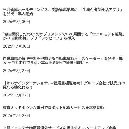
三井倉庫ホールディングス、受託物流業務に 「生成AI出荷検品アプリ」
を開発・導入開始
2026年7月30日
“独自開発こだわり”のサプリメントでD2C展開する「ウェルモット製薬」
がEC自動出荷アプリ「シッピーノ」を導入
2026年7月30日
自動車船の荷役中断を抑制する自動車移動用「スケーター」を開発・導
入 ～自力走行できない車両を約5分で移動可能に～
2026年7月27日
【㈱ハナインターナショナル×星清重機運輸㈱】グループ会社で販売力の
更なる強化ねらう
2026年7月27日
東京ミッドタウン八重洲でロボット配送サービスを本格始動
2026年7月27日
上組／コンテナ物流最適化サービスを提供する スタートアップ企業