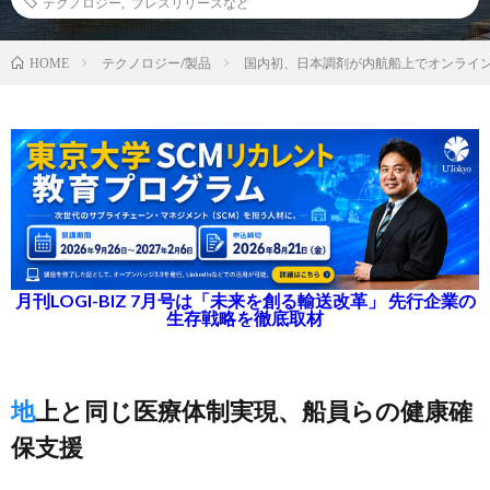
テクノロジー
,
プレスリリースなど
テクノロジー/製品
国内初、日本調剤が内航船上でオンライ
HOME
月刊LOGI-BIZ 7月号は「未来を創る輸送改革」 先行企業の
生存戦略を徹底取材
地上と同じ医療体制実現、船員らの健康確
保支援