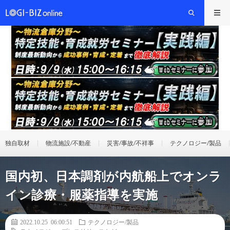
独自取材
物流施設/不動産
災害/事故/不祥事
テクノロジー/製品
国内初、日本調剤が内航船上でオンラ
イン診療・服薬指導を実施
2022.10.25 06:00:51
テクノロジー/製品