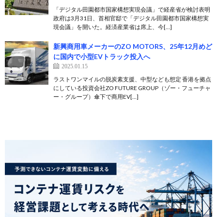
「デジタル田園都市国家構想実現会議」で経産省が検討表明
政府は3月31日、首相官邸で「デジタル田園都市国家構想実
現会議」を開いた。経済産業省は席上、今[…]
新興商用車メーカーのZO MOTORS、25年12月めど
に国内で小型EVトラック投入へ
2025.01.15
ラストワンマイルの脱炭素支援、中型なども想定 香港を拠点
にしている投資会社ZO FUTURE GROUP（ゾー・フューチャ
ー・グループ）傘下で商用EV[…]