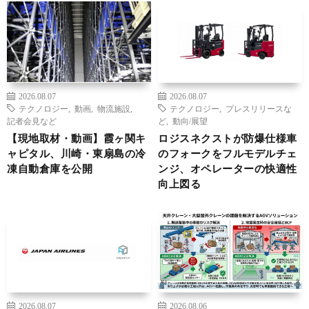
2026.08.07
2026.08.07
テクノロジー
,
動画
,
物流施設
,
テクノロジー
,
プレスリリースな
記者会見など
ど
,
動向/展望
【現地取材・動画】霞ヶ関キ
ロジスネクストが防爆仕様車
ャピタル、川崎・東扇島の冷
のフォークをフルモデルチェ
凍自動倉庫を公開
ンジ、オペレーターの快適性
向上図る
2026.08.07
2026.08.06