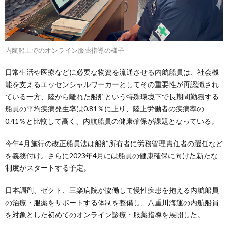
内航船上でのオンライン服薬指導の様子
日常生活や医療などに必要な物資を流通させる内航船員は、社会機
能を支えるエッセンシャルワーカーとしてその重要性が再認識され
ている一方、陸から離れた船舶という特殊環境下で長期間勤務する
船員の平均疾病発生率は0.81％に上り、陸上労働者の疾病率の
0.41％と比較して高く、内航船員の健康確保が課題となっている。
今年4月施行の改正船員法は船舶所有者に労務管理責任者の選任など
を義務付け。さらに2023年4月には船員の健康確保に向けた新たな
制度がスタートする予定。
日本調剤、ゼクト、三楽病院が協働して慢性疾患を抱える内航船員
の治療・服薬をサポートする体制を整備し、八重川海運の内航船員
を対象とした初めてのオンライン診療・服薬指導を展開した。