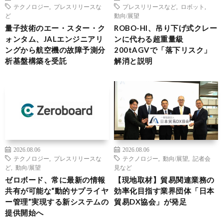
テクノロジー
,
プレスリリースな
プレスリリースなど
,
ロボット
,
ど
動向/展望
量子技術のエー・スター・ク
ROBO-HI、吊り下げ式クレー
ォンタム、JALエンジニアリ
ンに代わる超重量級
ングから航空機の故障予測分
200tAGVで「落下リスク」
析基盤構築を受託
解消と説明
2026.08.06
2026.08.06
テクノロジー
,
プレスリリースな
テクノロジー
,
動向/展望
,
記者会
ど
,
動向/展望
見など
ゼロボード、常に最新の情報
【現地取材】貿易関連業務の
共有が可能な“動的サプライヤ
効率化目指す業界団体「日本
ー管理”実現する新システムの
貿易DX協会」が発足
提供開始へ