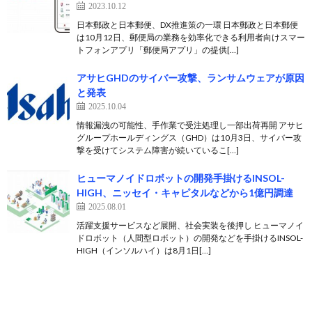
2023.10.12
日本郵政と日本郵便、DX推進策の一環 日本郵政と日本郵便
は10月12日、郵便局の業務を効率化できる利用者向けスマー
トフォンアプリ「郵便局アプリ」の提供[…]
アサヒGHDのサイバー攻撃、ランサムウェアが原因
と発表
2025.10.04
情報漏洩の可能性、手作業で受注処理し一部出荷再開 アサヒ
グループホールディングス（GHD）は10月3日、サイバー攻
撃を受けてシステム障害が続いているこ[…]
ヒューマノイドロボットの開発手掛けるINSOL-
HIGH、ニッセイ・キャピタルなどから1億円調達
2025.08.01
活躍支援サービスなど展開、社会実装を後押し ヒューマノイ
ドロボット（人間型ロボット）の開発などを手掛けるINSOL-
HIGH（インソルハイ）は8月1日[…]