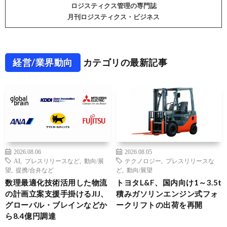
ロジスティクス管理の専門誌
月刊ロジスティクス・ビジネス
経営/業界動向
カテゴリの最新記事
2026.08.06
2026.08.05
AI
,
プレスリリースなど
,
動向/展
テクノロジー
,
プレスリリースな
望
,
提携/合弁など
ど
,
動向/展望
数理最適化技術活用した物流
トヨタL&F、国内向け1～3.5t
の計画立案支援手掛けるJIJ、
積みガソリンエンジン式フォ
グローバル・ブレインなどか
ークリフトの出荷を再開
ら8.4億円調達