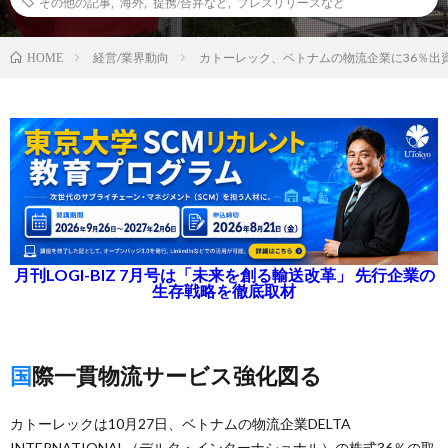
その他の記事
,
海外
,
提携/合弁など
,
プレスリリースなど
経営/業界動向
カトーレック、ベトナムの物流企業に36％出
HOME
月刊LOGI-BIZ 7月号は「未来を創る輸送改革」 先行企業の
生存戦略を徹底取材
国際一貫物流サービス強化図る
カトーレックは10月27日、ベトナムの物流企業DELTA
INTERNATIONAL（デルタ・インターナショナル）の株式36％の取