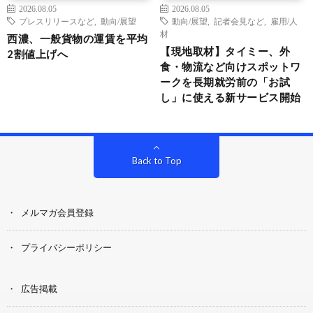
2026.08.05
2026.08.05
プレスリリースなど
,
動向/展望
動向/展望
,
記者会見など
,
雇用/人
材
西濃、一般貨物の運賃を平均
【現地取材】タイミー、外
2割値上げへ
食・物流など向けスポットワ
ークを長期就労前の「お試
し」に使える新サービス開始
Back to Top
メルマガ会員登録
プライバシーポリシー
広告掲載