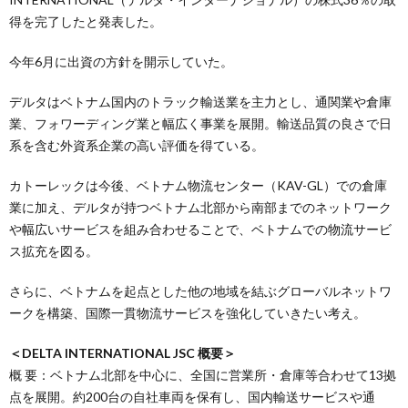
得を完了したと発表した。
今年6月に出資の方針を開示していた。
デルタはベトナム国内のトラック輸送業を主力とし、通関業や倉庫
業、フォワーディング業と幅広く事業を展開。輸送品質の良さで日
系を含む外資系企業の高い評価を得ている。
カトーレックは今後、ベトナム物流センター（KAV-GL）での倉庫
業に加え、デルタが持つベトナム北部から南部までのネットワーク
や幅広いサービスを組み合わせることで、ベトナムでの物流サービ
ス拡充を図る。
さらに、ベトナムを起点とした他の地域を結ぶグローバルネットワ
ークを構築、国際一貫物流サービスを強化していきたい考え。
＜DELTA INTERNATIONAL JSC 概要＞
概 要：ベトナム北部を中心に、全国に営業所・倉庫等合わせて13拠
点を展開。約200台の自社車両を保有し、国内輸送サービスや通