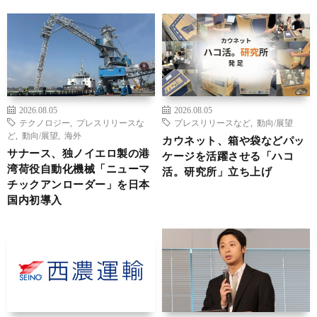
2026.08.05
2026.08.05
テクノロジー
,
プレスリリースな
プレスリリースなど
,
動向/展望
ど
,
動向/展望
,
海外
カウネット、箱や袋などパッ
サナース、独ノイエロ製の港
ケージを活躍させる「ハコ
湾荷役自動化機械「ニューマ
活。研究所」立ち上げ
チックアンローダー」を日本
国内初導入