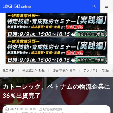
独自取材
物流施設/不動産
災害/事故/不祥事
テクノロジー/製品
カトーレック、ベトナムの物流企業に
36％出資完了
2022.11.01 06:00:19
経営/業界動向