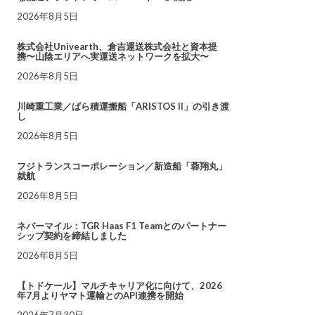
2026年8月5日
株式会社Univearth、倉吉運送株式会社と資本提
携〜山陰エリアへ実運送ネットワークを拡大〜
2026年8月5日
川崎重工業／ばら積運搬船「ARISTOS II」の引き渡
し
2026年8月5日
フジトランスコーポレーション／新造船「蓉翔丸」
就航
2026年8月5日
ネバーマイル：TGR Haas F1 Teamとのパートナー
シップ契約を締結しました
2026年8月5日
【トドケール】マルチキャリア化に向けて、2026
年7月よりヤマト運輸とのAPI連携を開始
2026年7月30日