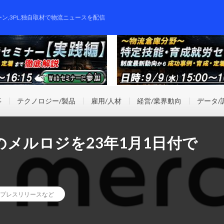
ーン,3PL,独自取材で物流ニュースを配信
事
テクノロジー/製品
雇用/人材
経営/業界動向
データ/
メルロジを23年1月1日付で
プレスリリースなど