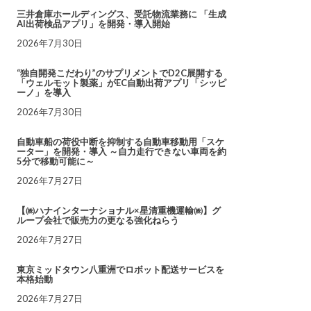
三井倉庫ホールディングス、受託物流業務に 「生成
AI出荷検品アプリ」を開発・導入開始
2026年7月30日
“独自開発こだわり”のサプリメントでD2C展開する
「ウェルモット製薬」がEC自動出荷アプリ「シッピ
ーノ」を導入
2026年7月30日
自動車船の荷役中断を抑制する自動車移動用「スケ
ーター」を開発・導入 ～自力走行できない車両を約
5分で移動可能に～
2026年7月27日
【㈱ハナインターナショナル×星清重機運輸㈱】グ
ループ会社で販売力の更なる強化ねらう
2026年7月27日
東京ミッドタウン八重洲でロボット配送サービスを
本格始動
2026年7月27日