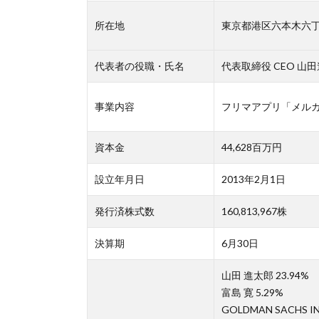
所在地
東京都港区六本木六丁
代表者の役職・氏名
代表取締役 CEO 山
事業内容
フリマアプリ「メル
資本金
44,628百万円
設立年月日
2013年2月1日
発行済株式数
160,813,967株
決算期
6月30日
山田 進太郎 23.94%
富島 寛 5.29%
GOLDMAN SACHS IN