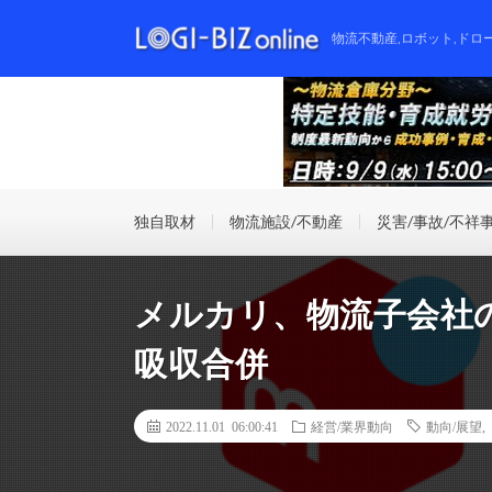
物流不動産,ロボット,ドロ
独自取材
物流施設/不動産
災害/事故/不祥
メルカリ、物流子会社の
吸収合併
2022.11.01 06:00:41
経営/業界動向
動向/展望
,