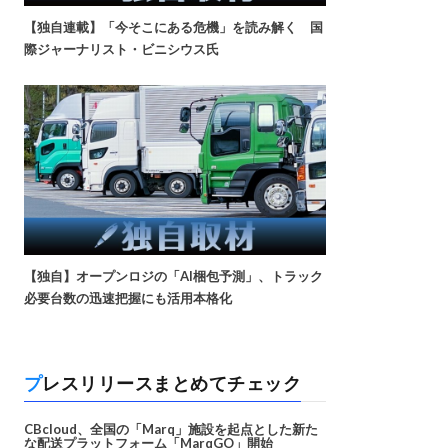
【独自連載】「今そこにある危機」を読み解く 国
際ジャーナリスト・ビニシウス氏
【独自】オープンロジの「AI梱包予測」、トラック
必要台数の迅速把握にも活用本格化
プレスリリースまとめてチェック
CBcloud、全国の「Marq」施設を起点とした新た
な配送プラットフォーム「MarqGO」開始