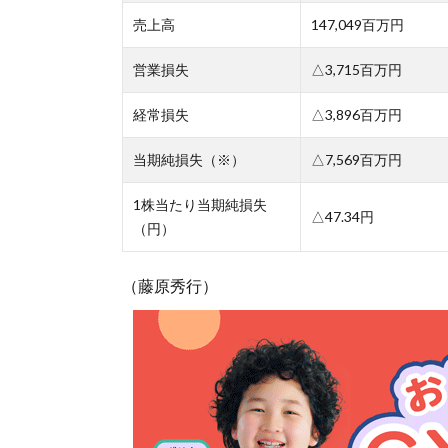
売上高
147,049百万円
営業損失
△3,715百万円
経常損失
△3,896百万円
当期純損失（※）
△7,569百万円
1株当たり当期純損失
△47.34円
（円）
（藤原秀行）