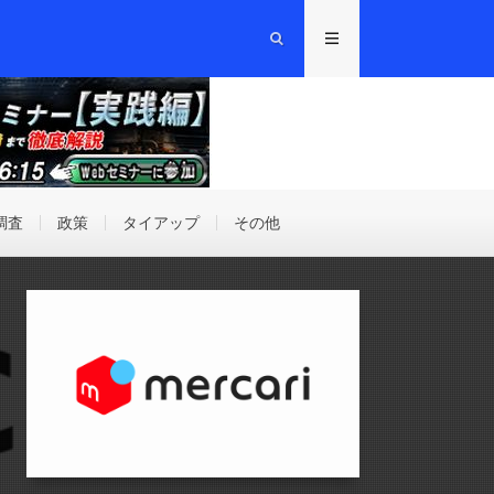
調査
政策
タイアップ
その他