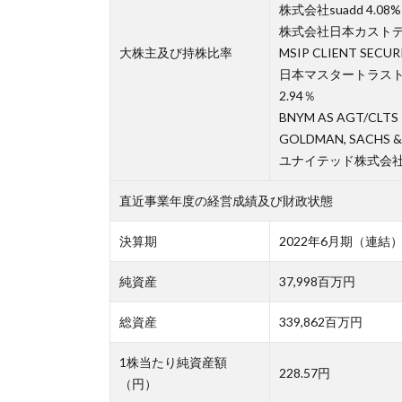
株式会社suadd 4.08%
株式会社日本カストディ
大株主及び持株比率
MSIP CLIENT SECURI
日本マスタートラス
2.94％
BNYM AS AGT/CLTS 
GOLDMAN, SACHS & 
ユナイテッド株式会社 
直近事業年度の経営成績及び財政状態
決算期
2022年6月期（連結
純資産
37,998百万円
総資産
339,862百万円
1株当たり純資産額
228.57円
（円）