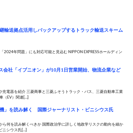
継輸送拠点活用しバックアップするトラック輸送スキーム
2024年問題」にも対応可能と見込む NIPPON EXPRESSホールディン
ス会社「イブニオン」が10月1日営業開始、物流企業など
や充電器を紹介 三菱商事と三菱ふそうトラック・バス、三菱自動車工業
（EV）関連[…]
機」を読み解く 国際ジャーナリスト・ビニシウス氏
」から何を読み解くべきか 国際政治学に詳しく地政学リスクの動向を細か
ニシウス氏[…]