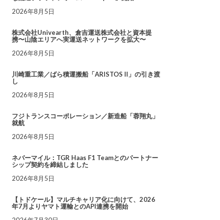
2026年8月5日
株式会社Univearth、倉吉運送株式会社と資本提
携〜山陰エリアへ実運送ネットワークを拡大〜
2026年8月5日
川崎重工業／ばら積運搬船「ARISTOS II」の引き渡
し
2026年8月5日
フジトランスコーポレーション／新造船「蓉翔丸」
就航
2026年8月5日
ネバーマイル：TGR Haas F1 Teamとのパートナー
シップ契約を締結しました
2026年8月5日
【トドケール】マルチキャリア化に向けて、2026
年7月よりヤマト運輸とのAPI連携を開始
2026年7月30日