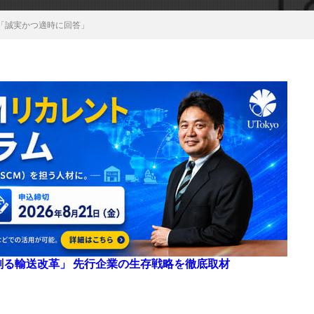
目「誠実かつ適時に回答」
来を創る輸送改革」 先行企業の生存戦略を徹底取材