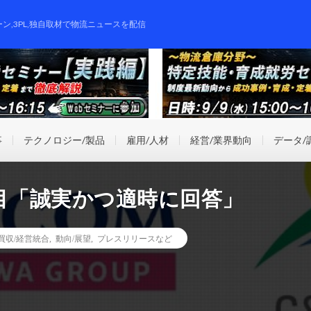
ーン,3PL,独自取材で物流ニュースを配信
事
テクノロジー/製品
雇用/人材
経営/業界動向
データ/
目「誠実かつ適時に回答」
業買収/経営統合
,
動向/展望
,
プレスリリースなど