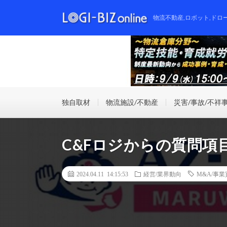
物流不動産,ロボット,ドロ
独自取材
物流施設/不動産
災害/事故/不祥
C&Fロジからの質問項
2024.04.11 14:15:53
経営/業界動向
M&A/事