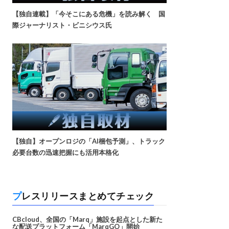
【独自連載】「今そこにある危機」を読み解く 国
際ジャーナリスト・ビニシウス氏
【独自】オープンロジの「AI梱包予測」、トラック
必要台数の迅速把握にも活用本格化
プレスリリースまとめてチェック
CBcloud、全国の「Marq」施設を起点とした新た
な配送プラットフォーム「MarqGO」開始