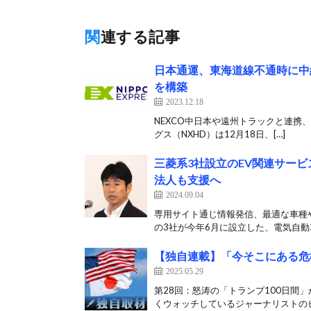
関連する記事
日本通運、東海道線不通時に中
を構築
2023.12.18
NEXCO中日本や遠州トラックと連携、「
グス（NXHD）は12月18日、[…]
三菱系3社設立のEV関連サービ
法人も支援へ
2024.09.04
専用サイト通じ情報発信、最適な車種
の3社が今年6月に設立した、電気自動車
【独自連載】「今そこにある危
2025.05.29
第28回：怒涛の「トランプ100日間
くウォッチしているジャーナリストのビ