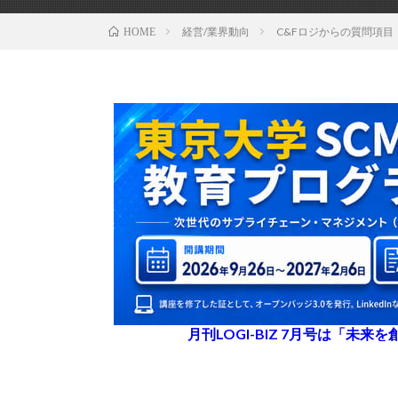
経営/業界動向
C&Fロジからの質問項
HOME
月刊LOGI-BIZ 7月号は「未