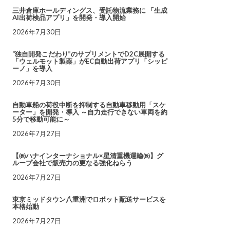
三井倉庫ホールディングス、受託物流業務に 「生成
AI出荷検品アプリ」を開発・導入開始
2026年7月30日
“独自開発こだわり”のサプリメントでD2C展開する
「ウェルモット製薬」がEC自動出荷アプリ「シッピ
ーノ」を導入
2026年7月30日
自動車船の荷役中断を抑制する自動車移動用「スケ
ーター」を開発・導入 ～自力走行できない車両を約
5分で移動可能に～
2026年7月27日
【㈱ハナインターナショナル×星清重機運輸㈱】グ
ループ会社で販売力の更なる強化ねらう
2026年7月27日
東京ミッドタウン八重洲でロボット配送サービスを
本格始動
2026年7月27日