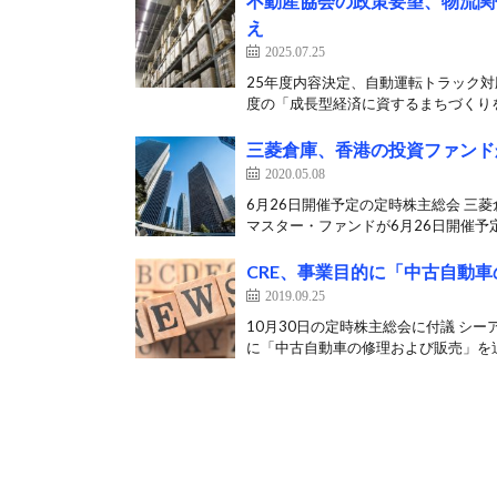
不動産協会の政策要望、物流関
え
2025.07.25
25年度内容決定、自動運転トラック対
度の「成長型経済に資するまちづくりを
三菱倉庫、香港の投資ファンド
2020.05.08
6月26日開催予定の定時株主総会 三
マスター・ファンドが6月26日開催予定
CRE、事業目的に「中古自動
2019.09.25
10月30日の定時株主総会に付議 シー
に「中古自動車の修理および販売」を追