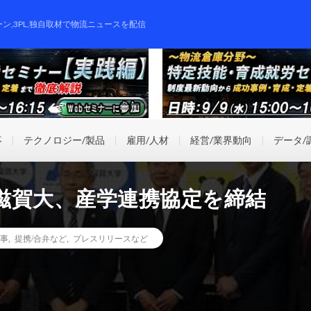
ーン,3PL,独自取材で物流ニュースを配信
事
テクノロジー/製品
雇用/人材
経営/業界動向
データ/
滋賀大、産学連携協定を締結
事
,
提携/合弁など
,
プレスリリースなど