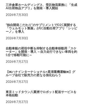
三井倉庫ホールディングス、受託物流業務に 「生成
AI出荷検品アプリ」を開発・導入開始
2026年7月30日
“独自開発こだわり”のサプリメントでD2C展開する
「ウェルモット製薬」がEC自動出荷アプリ「シッピ
ーノ」を導入
2026年7月30日
自動車船の荷役中断を抑制する自動車移動用「スケ
ーター」を開発・導入 ～自力走行できない車両を約
5分で移動可能に～
2026年7月27日
【㈱ハナインターナショナル×星清重機運輸㈱】グ
ループ会社で販売力の更なる強化ねらう
2026年7月27日
東京ミッドタウン八重洲でロボット配送サービスを
本格始動
2026年7月27日