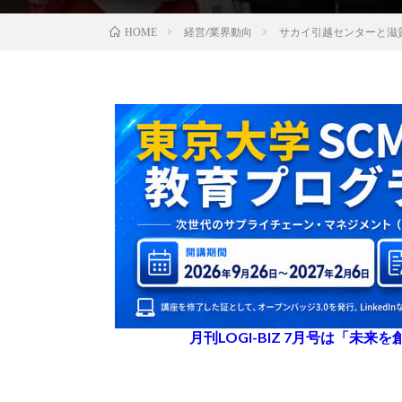
経営/業界動向
サカイ引越センターと滋
HOME
月刊LOGI-BIZ 7月号は「未