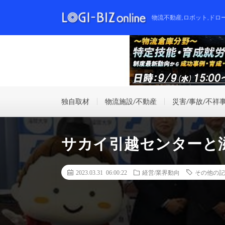
物流不動産,ロボット,ドロ
独自取材
物流施設/不動産
災害/事故/不祥
サカイ引越センターと
2023.03.31 06:00:22
経営/業界動向
その他の記