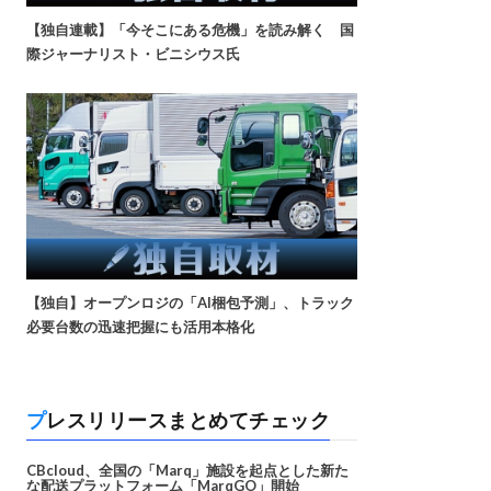
【独自連載】「今そこにある危機」を読み解く 国
際ジャーナリスト・ビニシウス氏
【独自】オープンロジの「AI梱包予測」、トラック
必要台数の迅速把握にも活用本格化
プレスリリースまとめてチェック
CBcloud、全国の「Marq」施設を起点とした新た
な配送プラットフォーム「MarqGO」開始