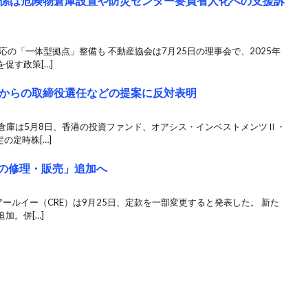
係は危険物倉庫設置や防災センター要員省人化への支援訴
応の「一体型拠点」整備も 不動産協会は7月25日の理事会で、2025年
促す政策[…]
からの取締役選任などの提案に反対表明
菱倉庫は5月8日、香港の投資ファンド、オアシス・インベストメンツⅡ・
の定時株[…]
車の修理・販売」追加へ
アールイー（CRE）は9月25日、定款を一部変更すると発表した。 新た
加。併[…]