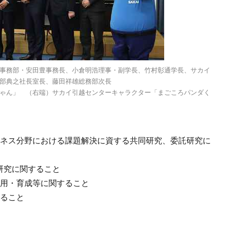
事務部・安田豊事務長、小倉明浩理事・副学長、竹村彰通学長、サカイ
部典之社長室長、藤田祥雄総務部次長
ゃん」 （右端）サカイ引越センターキャラクター「まごころパンダく
ビジネス分野における課題解決に資する共同研究、委託研究に
託研究に関すること
採用・育成等に関すること
すること