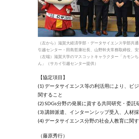
（左から）滋賀大経済学部・データサイエンス学部共通
引越センター・田島哲康社長、山野幹夫常務取締役、安
（左端）滋賀大学のマスコットキャラクター「カモンち
ん」（サカイ引越センター提供）
【協定項目】
(1) データサイエンス等の利活用により、
関すること
(2) SDGs分野の発展に資する共同研究・委
(3) 講師派遣、インターンシップ受入、人材
(4) データサイエンス分野の社会人教育に関
（藤原秀行）