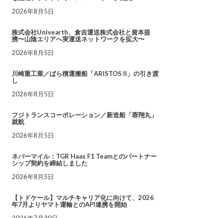
2026年8月5日
株式会社Univearth、倉吉運送株式会社と資本提
携〜山陰エリアへ実運送ネットワークを拡大〜
2026年8月5日
川崎重工業／ばら積運搬船「ARISTOS II」の引き渡
し
2026年8月5日
フジトランスコーポレーション／新造船「蓉翔丸」
就航
2026年8月5日
ネバーマイル：TGR Haas F1 Teamとのパートナー
シップ契約を締結しました
2026年8月5日
【トドケール】マルチキャリア化に向けて、2026
年7月よりヤマト運輸とのAPI連携を開始
2026年7月30日