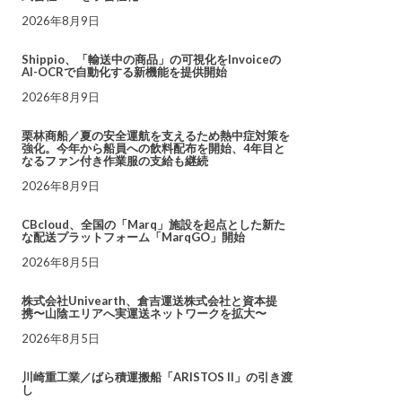
2026年8月9日
Shippio、「輸送中の商品」の可視化をInvoiceの
AI-OCRで自動化する新機能を提供開始
2026年8月9日
栗林商船／夏の安全運航を支えるため熱中症対策を
強化。今年から船員への飲料配布を開始、4年目と
なるファン付き作業服の支給も継続
2026年8月9日
CBcloud、全国の「Marq」施設を起点とした新た
な配送プラットフォーム「MarqGO」開始
2026年8月5日
株式会社Univearth、倉吉運送株式会社と資本提
携〜山陰エリアへ実運送ネットワークを拡大〜
2026年8月5日
川崎重工業／ばら積運搬船「ARISTOS II」の引き渡
し