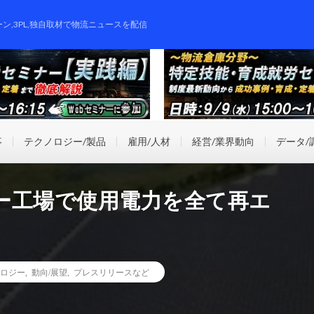
ーン,3PL,独自取材で物流ニュースを配信
事
テクノロジー/製品
雇用/人材
経営/業界動向
データ/
ー工場で使用電力を全て再エ
ロジー
,
動向/展望
,
プレスリリースなど