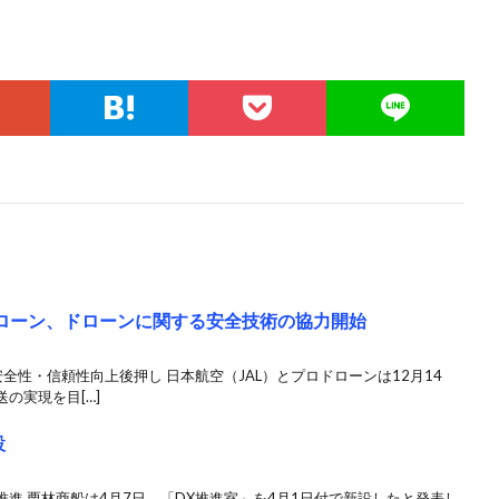
ドローン、ドローンに関する安全技術の協力開始
全性・信頼性向上後押し 日本航空（JAL）とプロドローンは12月14
の実現を目[…]
設
進 栗林商船は4月7日、「DX推進室」を4月1日付で新設したと発表し