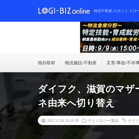
物流不動産,ロボット,ドロ
独自取材
物流施設/不動産
災害/事故/不祥
ダイフク、滋賀のマザ
ネ由来へ切り替え
2022.11.10 16:10:39
テクノロジー/製品
テクノ