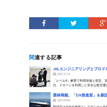
関連する記事
JALエンジニアリングとプロ
2022.12.14
「レベル4」解禁で利用加速と想定、安
日、ドローンを利用した安全な航空運送
栗林商船、「DX推進室」を新
2025.04.08
聖域設けず全社施策としてデジタル化推