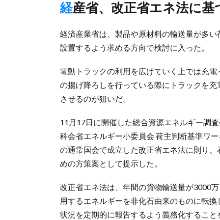
経産省、改正省エネ法に
経済産業省は、製品や原材料の輸送量が多い
設置するよう求める方向で検討に入った。
電動トラックの利用を広げていく上では充電
の揚げ降ろしを行っている際にトラックを充
させるのが狙いだ。
11月17日に開催した総合資源エネルギー調
科会省エネルギー小委員会 荷主判断基準ワー
の通常国会で成立した改正省エネ法に則り、
めの方策案として提示した。
改正省エネ法は、年間の貨物輸送量が3000
用するエネルギーを非化石由来のものに転換
状況を定期的に報告するよう義務化することを