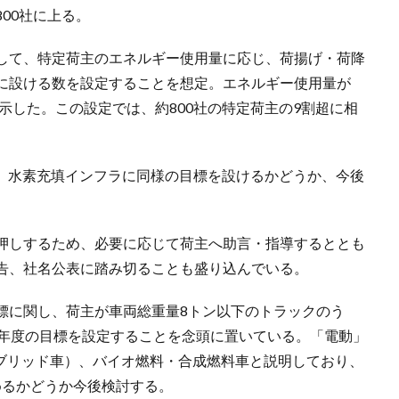
00社に上る。
して、特定荷主のエネルギー使用量に応じ、荷揚げ・荷降
に設ける数を設定することを想定。エネルギー使用量が
例示した。この設定では、約800社の特定荷主の9割超に相
は、水素充填インフラに同様の目標を設けるかどうか、今後
押しするため、必要に応じて荷主へ助言・指導するととも
告、社名公表に踏み切ることも盛り込んでいる。
標に関し、荷主が車両総重量8トン以下のトラックのう
0年度の目標を設定することを念頭に置いている。「電動」
ハイブリッド車）、バイオ燃料・合成燃料車と説明しており、
めるかどうか今後検討する。