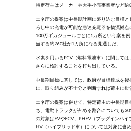
特定荷主はメーカーや大手小売事業者など約8
エネ庁の提案は中長期計画に盛り込む目標と
ろし中の充電が可能な急速充電器を物流拠点
100万ギガジュールごとに1カ所という案を
当する約760社が1カ所になる見通しだ。
水素を用いるFCV（燃料電池車）に関して
さらに検討することを打ち出している。
中長期目標に関しては、政府が目標達成を後
に、取り組みが不十分と判断すれば荷主に勧
エネ庁の提案は併せて、特定荷主の中長期目
ち、電動トラックが占める割合についても3
の対象はEVやFCV、PHEV（プラグイン
HV（ハイブリッド車）については対象に含