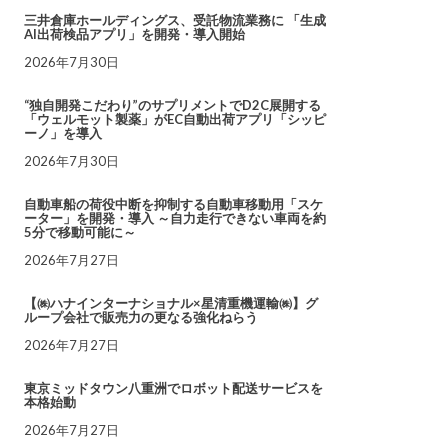
三井倉庫ホールディングス、受託物流業務に 「生成
AI出荷検品アプリ」を開発・導入開始
2026年7月30日
“独自開発こだわり”のサプリメントでD2C展開する
「ウェルモット製薬」がEC自動出荷アプリ「シッピ
ーノ」を導入
2026年7月30日
自動車船の荷役中断を抑制する自動車移動用「スケ
ーター」を開発・導入 ～自力走行できない車両を約
5分で移動可能に～
2026年7月27日
【㈱ハナインターナショナル×星清重機運輸㈱】グ
ループ会社で販売力の更なる強化ねらう
2026年7月27日
東京ミッドタウン八重洲でロボット配送サービスを
本格始動
2026年7月27日