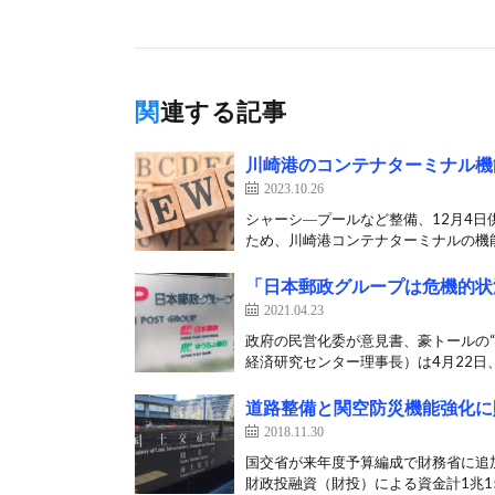
関連する記事
川崎港のコンテナターミナル機
2023.10.26
シャーシ―プールなど整備、12月4日
ため、川崎港コンテナターミナルの機能
「日本郵政グループは危機的状
2021.04.23
政府の民営化委が意見書、豪トールの“
経済研究センター理事長）は4月22日、
道路整備と関空防災機能強化に財
2018.11.30
国交省が来年度予算編成で財務省に追加
財政投融資（財投）による資金計1兆150