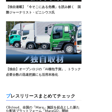
【独自連載】「今そこにある危機」を読み解く 国
際ジャーナリスト・ビニシウス氏
【独自】オープンロジの「AI梱包予測」、トラック
必要台数の迅速把握にも活用本格化
プレスリリースまとめてチェック
CBcloud、全国の「Marq」施設を起点とした新た
な配送プラットフォーム「MarqGO」開始