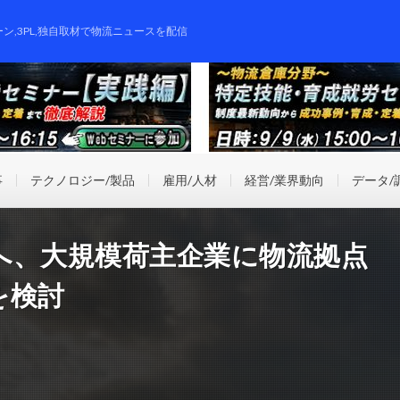
ーン,3PL,独自取材で物流ニュースを配信
事
テクノロジー/製品
雇用/人材
経営/業界動向
データ/
へ、大規模荷主企業に物流拠点
を検討