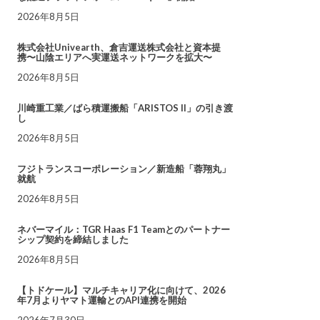
2026年8月5日
株式会社Univearth、倉吉運送株式会社と資本提
携〜山陰エリアへ実運送ネットワークを拡大〜
2026年8月5日
川崎重工業／ばら積運搬船「ARISTOS II」の引き渡
し
2026年8月5日
フジトランスコーポレーション／新造船「蓉翔丸」
就航
2026年8月5日
ネバーマイル：TGR Haas F1 Teamとのパートナー
シップ契約を締結しました
2026年8月5日
【トドケール】マルチキャリア化に向けて、2026
年7月よりヤマト運輸とのAPI連携を開始
2026年7月30日