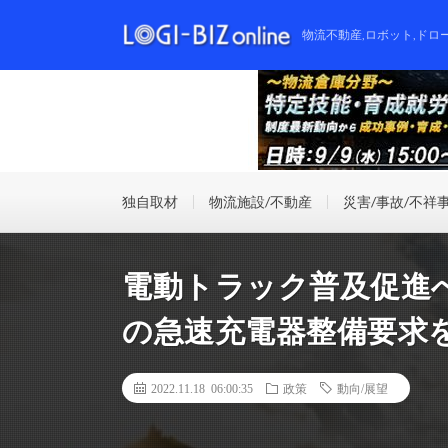
物流不動産,ロボット,ドロ
独自取材
物流施設/不動産
災害/事故/不祥
電動トラック普及促進
の急速充電器整備要求
2022.11.18 06:00:35
政策
動向/展望