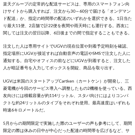
楽天グループの定常的な配送サービスは、専用のスマートフォン向
けサイトから購入すれば、注文から30～60分で届ける「オンデマン
ド配送」か、指定の時間帯の配送のいずれかを選択できる。1日当た
り最大11便、2店舗で計22便を夜間や雨天時にも運行する。西友に
関しては注文の翌日以降、6日後までの間で指定することもできる。
注文した人は専用サイトでUGVの現在位置や到着予定時刻を確認、
指定場所にUGVが接近すれば自動音声の電話やSMSで注文した人に
通知する。自宅やオフィスの前などにUGVが到着すると、注文した
人が暗証番号を入力してボックスを開錠、商品を取り出す。
UGVは米国のスタートアップCartken（カートケン）が開発し、三
菱電機が今回のサービス導入へ調整したもの2機種を使っている。西
友向けには積載容量が約114リットル、スタバ向けにはよりコンパ
クトな約24リットルのタイプをそれぞれ使用。最高速度はいずれも
時速6キロメートルだ。
5月からの期間限定で実施した際のユーザーの声も参考にして、期間
限定の際は休みの日中が中心だった配達の時間帯を広げるなど、サ