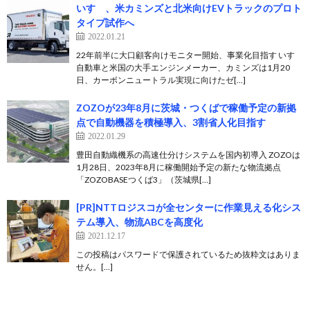
いすゞ、米カミンズと北米向けEVトラックのプロト
タイプ試作へ
2022.01.21
22年前半に大口顧客向けモニター開始、事業化目指す いすゞ
自動車と米国の大手エンジンメーカー、カミンズは1月20
日、カーボンニュートラル実現に向けたゼ[…]
ZOZOが23年8月に茨城・つくばで稼働予定の新拠
点で自動機器を積極導入、3割省人化目指す
2022.01.29
豊田自動織機系の高速仕分けシステムを国内初導入 ZOZOは
1月28日、2023年8月に稼働開始予定の新たな物流拠点
「ZOZOBASEつくば3」（茨城県[…]
[PR]NTTロジスコが全センターに作業見える化シス
テム導入、物流ABCを高度化
2021.12.17
この投稿はパスワードで保護されているため抜粋文はありま
せん。[…]