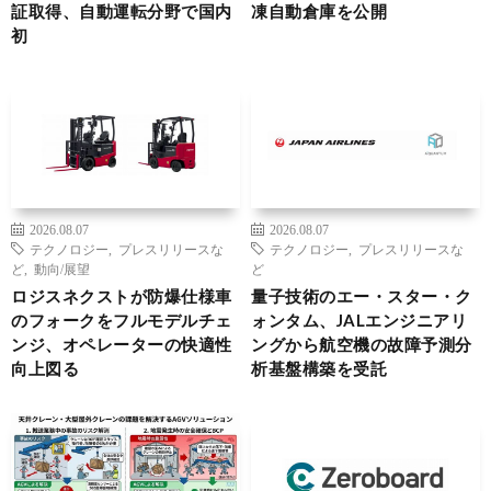
証取得、自動運転分野で国内
凍自動倉庫を公開
初
2026.08.07
2026.08.07
テクノロジー
,
プレスリリースな
テクノロジー
,
プレスリリースな
ど
,
動向/展望
ど
ロジスネクストが防爆仕様車
量子技術のエー・スター・ク
のフォークをフルモデルチェ
ォンタム、JALエンジニアリ
ンジ、オペレーターの快適性
ングから航空機の故障予測分
向上図る
析基盤構築を受託