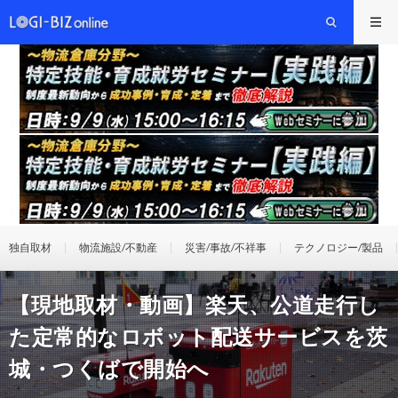
独自取材
物流施設/不動産
災害/事故/不祥事
テクノロジー/製品
【現地取材・動画】楽天、公道走行し
た定常的なロボット配送サービスを茨
城・つくばで開始へ