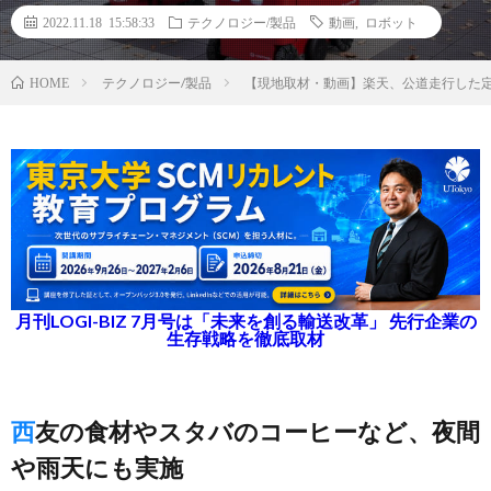
2022.11.18 15:58:33
テクノロジー/製品
動画
,
ロボット
テクノロジー/製品
【現地取材・動画】楽天、公道走行した
HOME
月刊LOGI-BIZ 7月号は「未来を創る輸送改革」 先行企業の
生存戦略を徹底取材
西友の食材やスタバのコーヒーなど、夜間
や雨天にも実施