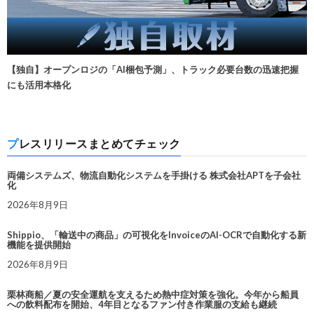
【独自】オープンロジの「AI梱包予測」、トラック必要台数の迅速把握
にも活用本格化
プレスリリースまとめてチェック
両備システムズ、物流自動化システムを手掛ける 株式会社APTを子会社
化
2026年8月9日
Shippio、「輸送中の商品」の可視化をInvoiceのAI-OCRで自動化する新
機能を提供開始
2026年8月9日
栗林商船／夏の安全運航を支えるため熱中症対策を強化。今年から船員
への飲料配布を開始、4年目となるファン付き作業服の支給も継続