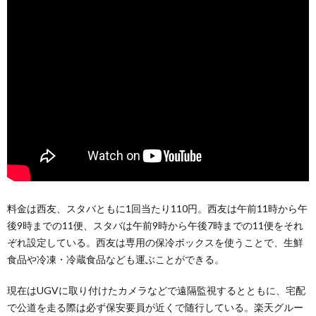
料金は西友、スタバともに1回当たり110円。西友は午前11時から午
後9時までの11便、スタバは午前9時から午後7時までの11便をそれ
ぞれ設定している。西友は専用の保冷ボックスを使うことで、生鮮
食品や冷凍・冷蔵食品なども運ぶことができる。
現在はUGVに取り付けたカメラなどで遠隔監視するとともに、宅配
で公道を走る際は必ず保安要員が近くで随行している。楽天グルー