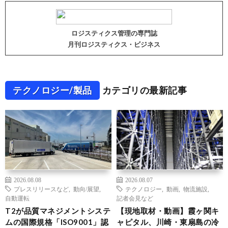
ロジスティクス管理の専門誌
月刊ロジスティクス・ビジネス
テクノロジー/製品
カテゴリの最新記事
2026.08.08
2026.08.07
プレスリリースなど
,
動向/展望
,
テクノロジー
,
動画
,
物流施設
,
自動運転
記者会見など
T2が品質マネジメントシステ
【現地取材・動画】霞ヶ関キ
ムの国際規格「ISO9001」認
ャピタル、川崎・東扇島の冷