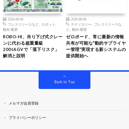
2026.08.06
2026.08.06
プレスリリースなど
,
ロボット
,
テクノロジー
,
プレスリリースな
動向/展望
ど
,
動向/展望
ROBO-HI、吊り下げ式クレー
ゼロボード、常に最新の情報
ンに代わる超重量級
共有が可能な“動的サプライヤ
200tAGVで「落下リスク」
ー管理”実現する新システムの
解消と説明
提供開始へ
Back to Top
メルマガ会員登録
プライバシーポリシー