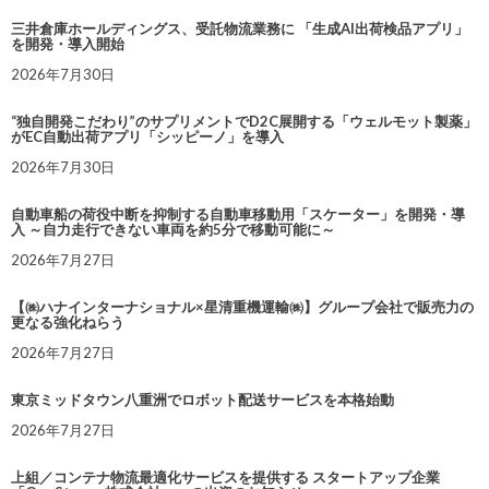
三井倉庫ホールディングス、受託物流業務に 「生成AI出荷検品アプリ」
を開発・導入開始
2026年7月30日
“独自開発こだわり”のサプリメントでD2C展開する「ウェルモット製薬」
がEC自動出荷アプリ「シッピーノ」を導入
2026年7月30日
自動車船の荷役中断を抑制する自動車移動用「スケーター」を開発・導
入 ～自力走行できない車両を約5分で移動可能に～
2026年7月27日
【㈱ハナインターナショナル×星清重機運輸㈱】グループ会社で販売力の
更なる強化ねらう
2026年7月27日
東京ミッドタウン八重洲でロボット配送サービスを本格始動
2026年7月27日
上組／コンテナ物流最適化サービスを提供する スタートアップ企業