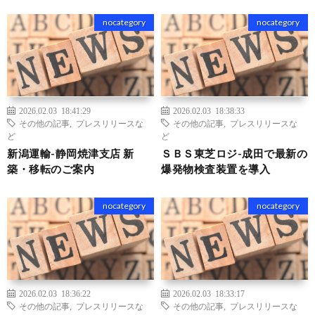
nocategory
nocategory
2026.02.03 18:41:29
2026.02.03 18:38:33
その他の記事
,
プレスリリースな
その他の記事
,
プレスリリースな
ど
ど
新潟運輸-静岡焼津支店 新
ＳＢＳ東芝ロジ-成田で最新の
築・移転のご案内
爆発物検査装置を導入
nocategory
nocategory
2026.02.03 18:36:22
2026.02.03 18:33:17
その他の記事
,
プレスリリースな
その他の記事
,
プレスリリースな