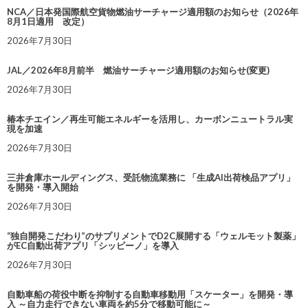
NCA／日本発国際航空貨物燃油サーチャージ適用額のお知らせ（2026年
8月1日適用 改定）
2026年7月30日
JAL／2026年8月前半 燃油サーチャージ適用額のお知らせ(変更)
2026年7月30日
椿本チエイン／再生可能エネルギーを活用し、カーボンニュートラル実
現を加速
2026年7月30日
三井倉庫ホールディングス、受託物流業務に 「生成AI出荷検品アプリ」
を開発・導入開始
2026年7月30日
“独自開発こだわり”のサプリメントでD2C展開する「ウェルモット製薬」
がEC自動出荷アプリ「シッピーノ」を導入
2026年7月30日
自動車船の荷役中断を抑制する自動車移動用「スケーター」を開発・導
入 ～自力走行できない車両を約5分で移動可能に～