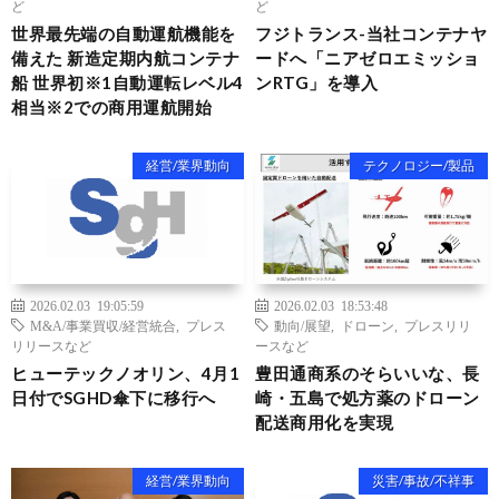
ど
ど
世界最先端の自動運航機能を
フジトランス-当社コンテナヤ
備えた 新造定期内航コンテナ
ードへ「ニアゼロエミッショ
船 世界初※1自動運転レベル4
ンRTG」を導入
相当※2での商用運航開始
経営/業界動向
テクノロジー/製品
2026.02.03 19:05:59
2026.02.03 18:53:48
M&A/事業買収/経営統合
,
プレス
動向/展望
,
ドローン
,
プレスリリ
リリースなど
ースなど
ヒューテックノオリン、4月1
豊田通商系のそらいいな、長
日付でSGHD傘下に移行へ
崎・五島で処方薬のドローン
配送商用化を実現
経営/業界動向
災害/事故/不祥事