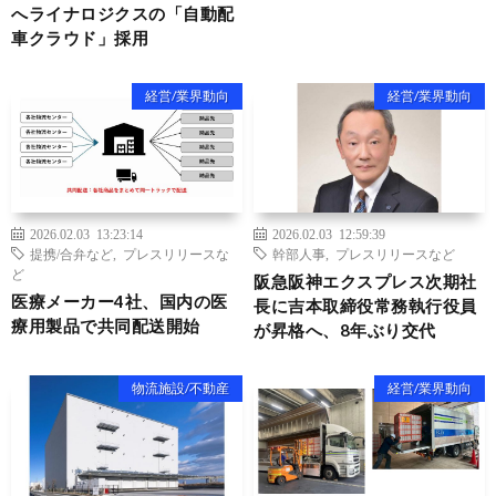
へライナロジクスの「自動配
車クラウド」採用
経営/業界動向
経営/業界動向
2026.02.03 13:23:14
2026.02.03 12:59:39
提携/合弁など
,
プレスリリースな
幹部人事
,
プレスリリースなど
ど
阪急阪神エクスプレス次期社
医療メーカー4社、国内の医
長に吉本取締役常務執行役員
療用製品で共同配送開始
が昇格へ、8年ぶり交代
物流施設/不動産
経営/業界動向