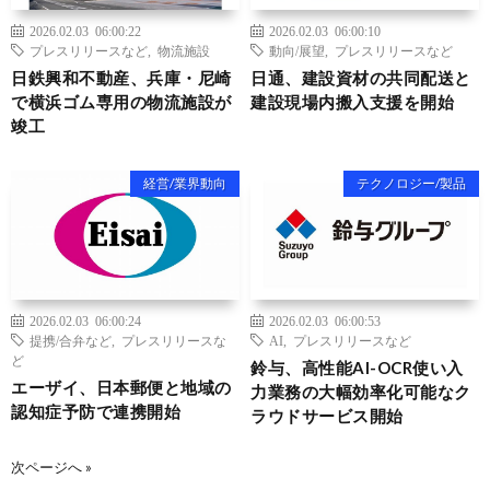
2026.02.03 06:00:22
2026.02.03 06:00:10
プレスリリースなど
,
物流施設
動向/展望
,
プレスリリースなど
日鉄興和不動産、兵庫・尼崎
日通、建設資材の共同配送と
で横浜ゴム専用の物流施設が
建設現場内搬入支援を開始
竣工
経営/業界動向
テクノロジー/製品
2026.02.03 06:00:24
2026.02.03 06:00:53
提携/合弁など
,
プレスリリースな
AI
,
プレスリリースなど
ど
鈴与、高性能AI-OCR使い入
エーザイ、日本郵便と地域の
力業務の大幅効率化可能なク
認知症予防で連携開始
ラウドサービス開始
次ページへ »