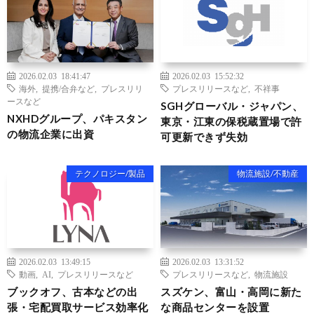
2026.02.03 18:41:47
2026.02.03 15:52:32
海外
,
提携/合弁など
,
プレスリリ
プレスリリースなど
,
不祥事
ースなど
SGHグローバル・ジャパン、
NXHDグループ、パキスタン
東京・江東の保税蔵置場で許
の物流企業に出資
可更新できず失効
テクノロジー/製品
物流施設/不動産
2026.02.03 13:49:15
2026.02.03 13:31:52
動画
,
AI
,
プレスリリースなど
プレスリリースなど
,
物流施設
ブックオフ、古本などの出
スズケン、富山・高岡に新た
張・宅配買取サービス効率化
な商品センターを設置