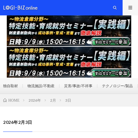
独自取材
物流施設/不動産
災害/事故/不祥事
テクノロジー/製品
2026年
2月
3日
HOME
2026年2月3日