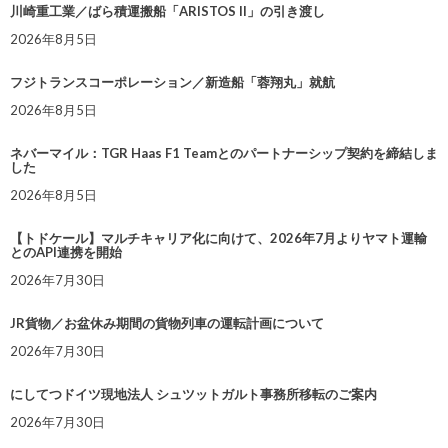
川崎重工業／ばら積運搬船「ARISTOS II」の引き渡し
2026年8月5日
フジトランスコーポレーション／新造船「蓉翔丸」就航
2026年8月5日
ネバーマイル：TGR Haas F1 Teamとのパートナーシップ契約を締結しま
した
2026年8月5日
【トドケール】マルチキャリア化に向けて、2026年7月よりヤマト運輸
とのAPI連携を開始
2026年7月30日
JR貨物／お盆休み期間の貨物列車の運転計画について
2026年7月30日
にしてつドイツ現地法人 シュツットガルト事務所移転のご案内
2026年7月30日