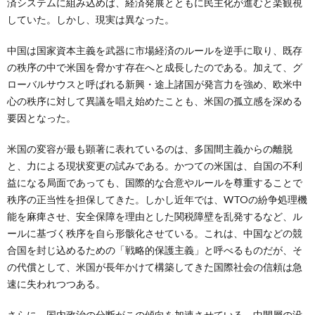
済システムに組み込めば、経済発展とともに民主化が進むと楽観視
していた。しかし、現実は異なった。
中国は国家資本主義を武器に市場経済のルールを逆手に取り、既存
の秩序の中で米国を脅かす存在へと成長したのである。加えて、グ
ローバルサウスと呼ばれる新興・途上諸国が発言力を強め、欧米中
心の秩序に対して異議を唱え始めたことも、米国の孤立感を深める
要因となった。
米国の変容が最も顕著に表れているのは、多国間主義からの離脱
と、力による現状変更の試みである。かつての米国は、自国の不利
益になる局面であっても、国際的な合意やルールを尊重することで
秩序の正当性を担保してきた。しかし近年では、WTOの紛争処理機
能を麻痺させ、安全保障を理由とした関税障壁を乱発するなど、ル
ールに基づく秩序を自ら形骸化させている。これは、中国などの競
合国を封じ込めるための「戦略的保護主義」と呼べるものだが、そ
の代償として、米国が長年かけて構築してきた国際社会の信頼は急
速に失われつつある。
さらに、国内政治の分断がこの傾向を加速させている。中間層の没