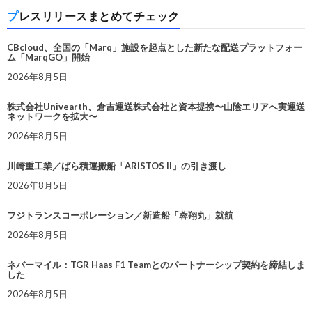
プレスリリースまとめてチェック
CBcloud、全国の「Marq」施設を起点とした新たな配送プラットフォー
ム「MarqGO」開始
2026年8月5日
株式会社Univearth、倉吉運送株式会社と資本提携〜山陰エリアへ実運送
ネットワークを拡大〜
2026年8月5日
川崎重工業／ばら積運搬船「ARISTOS II」の引き渡し
2026年8月5日
フジトランスコーポレーション／新造船「蓉翔丸」就航
2026年8月5日
ネバーマイル：TGR Haas F1 Teamとのパートナーシップ契約を締結しま
した
2026年8月5日