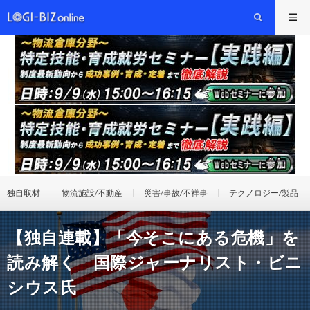
独自取材
物流施設/不動産
災害/事故/不祥事
テクノロジー/製品
【独自連載】「今そこにある危機」を
読み解く 国際ジャーナリスト・ビニ
シウス氏