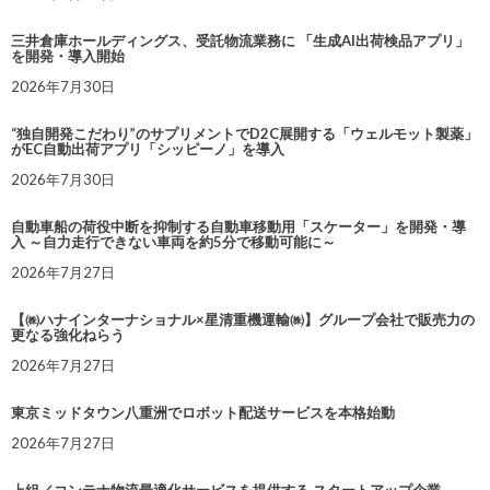
三井倉庫ホールディングス、受託物流業務に 「生成AI出荷検品アプリ」
を開発・導入開始
2026年7月30日
“独自開発こだわり”のサプリメントでD2C展開する「ウェルモット製薬」
がEC自動出荷アプリ「シッピーノ」を導入
2026年7月30日
自動車船の荷役中断を抑制する自動車移動用「スケーター」を開発・導
入 ～自力走行できない車両を約5分で移動可能に～
2026年7月27日
【㈱ハナインターナショナル×星清重機運輸㈱】グループ会社で販売力の
更なる強化ねらう
2026年7月27日
東京ミッドタウン八重洲でロボット配送サービスを本格始動
2026年7月27日