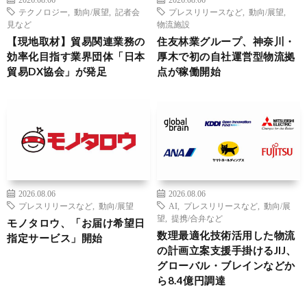
テクノロジー
,
動向/展望
,
記者会
プレスリリースなど
,
動向/展望
,
見など
物流施設
【現地取材】貿易関連業務の
住友林業グループ、神奈川・
効率化目指す業界団体「日本
厚木で初の自社運営型物流拠
貿易DX協会」が発足
点が稼働開始
2026.08.06
2026.08.06
プレスリリースなど
,
動向/展望
AI
,
プレスリリースなど
,
動向/展
望
,
提携/合弁など
モノタロウ、「お届け希望日
数理最適化技術活用した物流
指定サービス」開始
の計画立案支援手掛けるJIJ、
グローバル・ブレインなどか
ら8.4億円調達