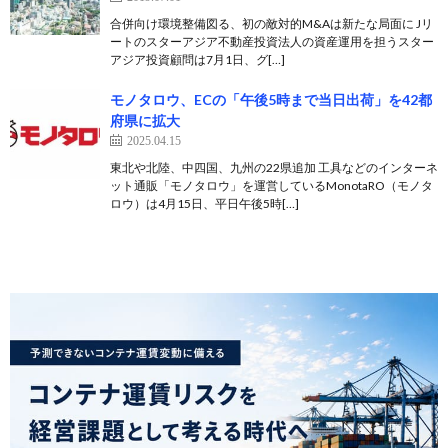
合併向け環境整備図る、初の敵対的M&Aは新たな局面に Jリ
ートのスターアジア不動産投資法人の資産運用を担うスター
アジア投資顧問は7月1日、グ[…]
モノタロウ、ECの「午後5時まで当日出荷」を42都
府県に拡大
2025.04.15
東北や北陸、中四国、九州の22県追加 工具などのインターネ
ット通販「モノタロウ」を運営しているMonotaRO（モノタ
ロウ）は4月15日、平日午後5時[…]