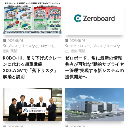
2026.08.06
2026.08.06
プレスリリースなど
,
ロボット
,
テクノロジー
,
プレスリリースな
動向/展望
ど
,
動向/展望
ROBO-HI、吊り下げ式クレー
ゼロボード、常に最新の情報
ンに代わる超重量級
共有が可能な“動的サプライヤ
200tAGVで「落下リスク」
ー管理”実現する新システムの
解消と説明
提供開始へ
2026.08.06
2026.08.06