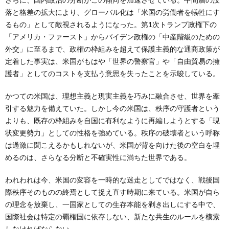
落と格差の拡大により、グローバル化は「米国の労働者を犠牲にす
るもの」として敵視されるようになった。第1次トランプ政権下の
「アメリカ・ファースト」からバイデン政権の「中産階級のための
外交」に至るまで、政権の枠組みを超えて保護主義的な通商政策が
定着した事実は、米国がもはや「世界の警察官」や「自由貿易の擁
護者」としてのコストを支払う意思を失ったことを示唆している。
かつての米国は、理想主義と現実主義を巧みに融合させ、世界を牽
引する魅力を備えていた。しかし今の米国は、秩序の守護者という
よりも、既存の枠組みを自国に有利なように再編しようとする「現
状変更勢力」としての性格を強めている。秩序の破壊者という呼称
は過激に聞こえるかもしれないが、米国が背を向けた後の空白を埋
めるのは、さらなる分断と不確実性に満ちた世界である。
われわれは今、米国の変容を一時的な迷走としてではなく、戦後国
際秩序そのものの終焉として捉え直す時期に来ている。米国が自ら
の理念を放棄し、一国家としての生存本能を剥き出しにする中で、
国際社会は特定の覇権国に依存しない、新たな共生のルールを模索
しなければならない。