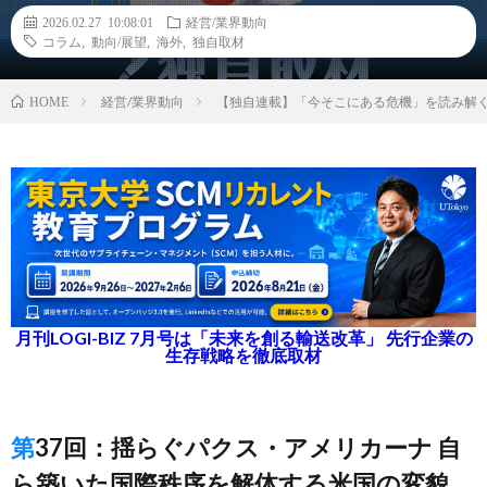
2026.02.27 10:08:01
経営/業界動向
コラム
,
動向/展望
,
海外
,
独自取材
経営/業界動向
【独自連載】「今そこにある危機」を読み解
HOME
月刊LOGI-BIZ 7月号は「未来を創る輸送改革」 先行企業の
生存戦略を徹底取材
第37回：揺らぐパクス・アメリカーナ 自
ら築いた国際秩序を解体する米国の変貌