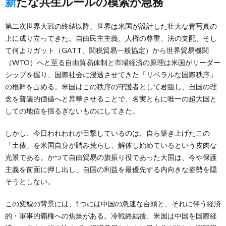
新たな共生ルールの模索が急務
第二次世界大戦の終結以降、世界は米国が設計した壮大な青写真の
上に成り立ってきた。自由民主主義、人権の尊重、法の支配、そし
て何よりガット（GATT、関税貿易一般協定）から世界貿易機関
（WTO）へと至る自由貿易体制と市場経済の原理は米国がリーダー
シップを握り、国際社会に浸透させてきた「リベラルな国際秩序」
の根幹を占める。米国はこの秩序の守護者として君臨し、自国の理
念を普遍的価値へと昇華させることで、名実ともに唯一の超大国と
しての地位を揺るぎないものにしてきた。
しかし、今日われわれが目撃しているのは、自ら築き上げたこの
「土俵」を米国自身が踏み荒らし、解体し始めているという皮肉な
光景である。かつて自由貿易の旗振り役であった大国は、今や保護
主義を前面に押し出し、自国の利益を最優先する内向きな姿勢を隠
そうとしない。
この変貌の背景には、1つには中国の急速な台頭と、それに伴う経済
的・軍事的覇権への焦燥がある。冷戦終結後、米国は中国を国際経