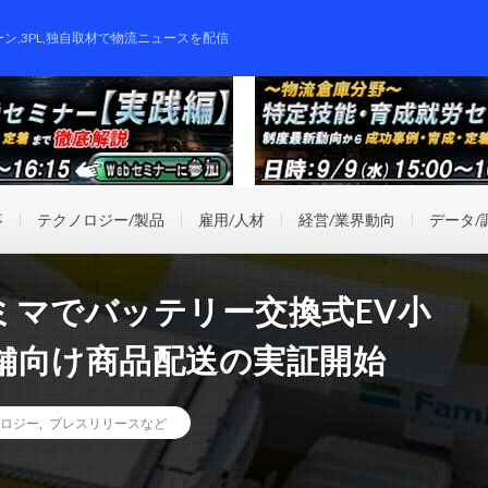
ーン,3PL,独自取材で物流ニュースを配信
事
テクノロジー/製品
雇用/人材
経営/業界動向
データ/
ミマでバッテリー交換式EV小
舗向け商品配送の実証開始
ロジー
,
プレスリリースなど