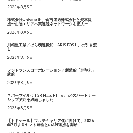
2026年8月5日
株式会社Univearth、倉吉運送株式会社と資本提
携〜山陰エリアへ実運送ネットワークを拡大〜
2026年8月5日
川崎重工業／ばら積運搬船「ARISTOS II」の引き渡
し
2026年8月5日
フジトランスコーポレーション／新造船「蓉翔丸」
就航
2026年8月5日
ネバーマイル：TGR Haas F1 Teamとのパートナー
シップ契約を締結しました
2026年8月5日
【トドケール】マルチキャリア化に向けて、2026
年7月よりヤマト運輸とのAPI連携を開始
2026年7月30日