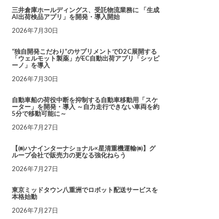
三井倉庫ホールディングス、受託物流業務に 「生成
AI出荷検品アプリ」を開発・導入開始
2026年7月30日
“独自開発こだわり”のサプリメントでD2C展開する
「ウェルモット製薬」がEC自動出荷アプリ「シッピ
ーノ」を導入
2026年7月30日
自動車船の荷役中断を抑制する自動車移動用「スケ
ーター」を開発・導入 ～自力走行できない車両を約
5分で移動可能に～
2026年7月27日
【㈱ハナインターナショナル×星清重機運輸㈱】グ
ループ会社で販売力の更なる強化ねらう
2026年7月27日
東京ミッドタウン八重洲でロボット配送サービスを
本格始動
2026年7月27日