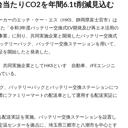
当たりCO2を年間6.1t削減見込む
ーカーのエッチ・ケー・エス（HKS、静岡県富士宮市）は
された「令和3年度バッテリー交換式EV開発及び再エネ活用の
事業」に則り、共同実施企業と開発したバッテリー交換式
バッテリーパック、バッテリー交換ステーションを用いて、
証を開始したと発表した。
共同実施企業としてHKSといすゞ自動車、JFEエンジニ
ねている。
ック、バッテリーパックとバッテリー交換ステーションにつ
際にファミリーマートの配送車として運用する配送実証に
よる配送実証を実施。バッテリー交換ステーションを設置し
定温センターを拠点に、埼玉県三郷市と八潮市を中心とす