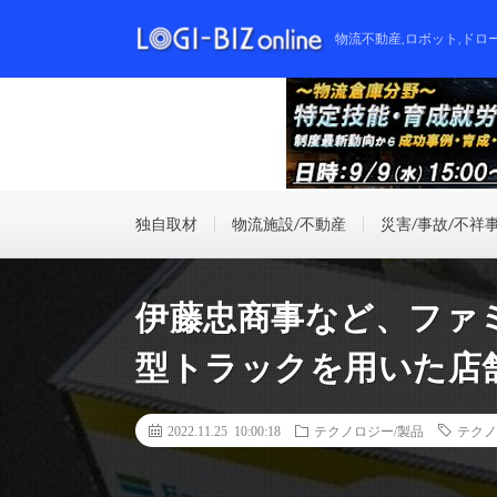
物流不動産,ロボット,ドロ
独自取材
物流施設/不動産
災害/事故/不祥
伊藤忠商事など、ファ
型トラックを用いた店
2022.11.25 10:00:18
テクノロジー/製品
テクノ