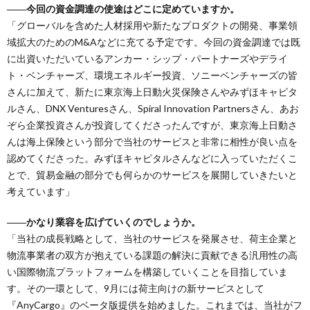
――今回の資金調達の使途はどこに定めていますか。
「グローバルを含めた人材採用や新たなプロダクトの開発、事業領
域拡大のためのM&Aなどに充てる予定です。今回の資金調達では既
に出資いただいているアンカー・シップ・パートナーズやデライ
ト・ベンチャーズ、環境エネルギー投資、ソニーベンチャーズの皆
さんに加えて、新たに東京海上日動火災保険さんやみずほキャピタ
ルさん、DNX Venturesさん、Spiral Innovation Partnersさん、あお
ぞら企業投資さんが投資してくださったんですが、東京海上日動さ
んは海上保険という部分で当社のサービスと非常に相性が良い点を
認めてくださった。みずほキャピタルさんなどに入っていただくこ
とで、貿易金融の部分でも何らかのサービスを展開していきたいと
考えています」
――かなり業容を広げていくのでしょうか。
「当社の成長戦略として、当社のサービスを発展させ、荷主企業と
物流事業者の双方が抱えている課題の解決に貢献できる汎用性の高
い国際物流プラットフォームを構築していくことを目指していま
す。その一環として、9月には荷主向けの新サービスとして
『AnyCargo』のベータ版提供を始めました。これまでは、当社がフ