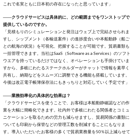
これで名実ともに日本初の存在になったと思っています」
――クラウドサービスは具体的に、どの範囲までをワンストップで
提供しているのですか。
「見積もりのシミュレーションと発注はウェブ上で完結させられま
すし、シップメント（各輸送案件）の進捗度合いや本船動静（船ご
との航海の状況）を可視化、把握することが可能です。貿易書類も
一括管理できます。当社はSaaS（Software as a Services）のソフト
ウエアを持っているだけではなく、オペレーションも手掛けていま
すから、多岐にわたるステークホルダーがチャットで情報を素早く
共有し、納期などをスムーズに調整できる機能も搭載しています。
今後は改正電子帳簿保存法にもきっちりと対応していく予定です」
――業務効率化の具体的な効果は？
「クラウドサービスを使うことで、お客様は本船動静確認などの作
業を大幅に簡略化できます。社内外で多岐にわたる関係者とコミュ
ニケーションを取るための労力も減らせますし、貿易関係の書類に
ついても印刷から保管などの管理工数を削減することにもなりま
す。導入いただいたお客様の多くで貿易業務量を50％以上減らせて