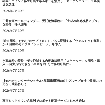
椿本チエイン／再生可能エネルギーを活用し、カーボンニュートラル実
現を加速
2026年7月30日
三井倉庫ホールディングス、受託物流業務に 「生成AI出荷検品アプリ」
を開発・導入開始
2026年7月30日
“独自開発こだわり”のサプリメントでD2C展開する「ウェルモット製薬」
がEC自動出荷アプリ「シッピーノ」を導入
2026年7月30日
自動車船の荷役中断を抑制する自動車移動用「スケーター」を開発・導
入 ～自力走行できない車両を約5分で移動可能に～
2026年7月27日
【㈱ハナインターナショナル×星清重機運輸㈱】グループ会社で販売力の
更なる強化ねらう
2026年7月27日
東京ミッドタウン八重洲でロボット配送サービスを本格始動