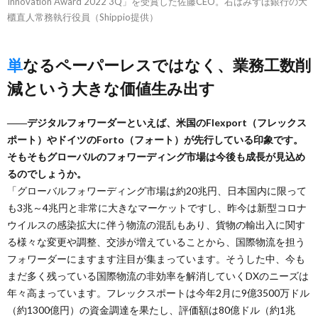
Innovation Award 2022 3Q」を受賞した佐藤CEO。右はみずほ銀行の大
櫃直人常務執行役員（Shippio提供）
単なるペーパーレスではなく、業務工数削
減という大きな価値生み出す
――デジタルフォワーダーといえば、米国のFlexport（フレックス
ポート）やドイツのForto（フォート）が先行している印象です。
そもそもグローバルのフォワーディング市場は今後も成長が見込め
るのでしょうか。
「グローバルフォワーディング市場は約20兆円、日本国内に限って
も3兆～4兆円と非常に大きなマーケットですし、昨今は新型コロナ
ウイルスの感染拡大に伴う物流の混乱もあり、貨物の輸出入に関す
る様々な変更や調整、交渉が増えていることから、国際物流を担う
フォワーダーにますます注目が集まっています。そうした中、今も
まだ多く残っている国際物流の非効率を解消していくDXのニーズは
年々高まっています。フレックスポートは今年2月に9億3500万ドル
（約1300億円）の資金調達を果たし、評価額は80億ドル（約1兆