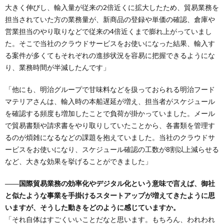
大きく伸びし、輸入量が従来の2倍近くに拡大したため、貿易業務を
担当されていた方の業務量が、新商品の登録や単価の確認、倉庫や
営業担当のやり取りなどで従来の4倍近くまで膨れ上がっていまし
た。そこで当社のクラウドサービスをお使いになった結果、輸入す
る案件が多くてもそれぞれの進捗状況を容易に把握できるようにな
り、業務時間が半減したんです」
「他にも、明治グループで甘味料などを扱っておられる明治フード
マテリアさんは、輸入時の本船遅延が増え、担当者がスケジュール
を確認する頻度も増加したことで負荷が掛かっていました。メール
で貿易書類や請求書をやり取りしていたことから、各書類を管理す
るのが煩雑になるなどの課題を抱えていました。当社のクラウドサ
ービスをお使いになり、スケジュール確認の工数が8割以上減らせる
など、大きな効果を挙げることができました」
――国際貿易業務の効率化やデジタル化という意味で言えば、御社
と似たような事業を手掛けるスタートアップが増えてきたように思
いますが、そうした動きをどのように感じていますか。
「それ自体はすごくいいことだなと思います。もちろん、われわれ