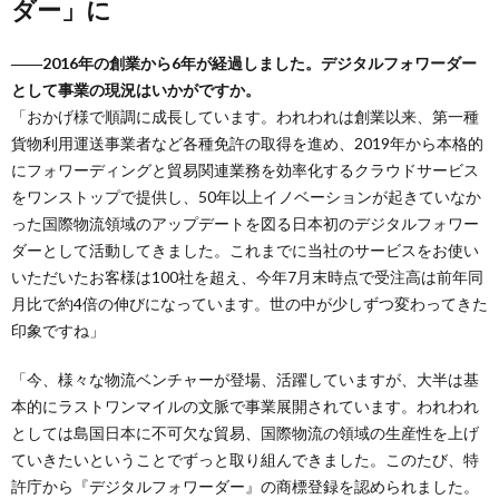
ダー」に
――2016年の創業から6年が経過しました。デジタルフォワーダー
として事業の現況はいかがですか。
「おかげ様で順調に成長しています。われわれは創業以来、第一種
貨物利用運送事業者など各種免許の取得を進め、2019年から本格的
にフォワーディングと貿易関連業務を効率化するクラウドサービス
をワンストップで提供し、50年以上イノベーションが起きていなか
った国際物流領域のアップデートを図る日本初のデジタルフォワー
ダーとして活動してきました。これまでに当社のサービスをお使い
いただいたお客様は100社を超え、今年7月末時点で受注高は前年同
月比で約4倍の伸びになっています。世の中が少しずつ変わってきた
印象ですね」
「今、様々な物流ベンチャーが登場、活躍していますが、大半は基
本的にラストワンマイルの文脈で事業展開されています。われわれ
としては島国日本に不可欠な貿易、国際物流の領域の生産性を上げ
ていきたいということでずっと取り組んできました。このたび、特
許庁から『デジタルフォワーダー』の商標登録を認められました。