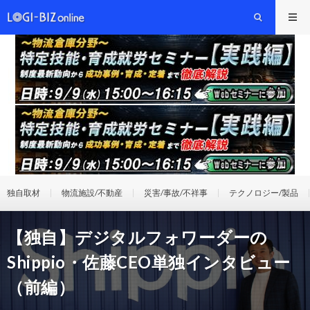
独自取材
物流施設/不動産
災害/事故/不祥事
テクノロジー/製品
【独自】デジタルフォワーダーの
Shippio・佐藤CEO単独インタビュー
（前編）