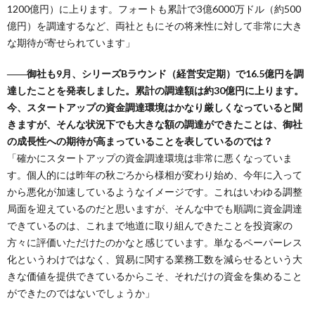
1200億円）に上ります。フォートも累計で3億6000万ドル（約500
億円）を調達するなど、両社ともにその将来性に対して非常に大き
な期待が寄せられています」
――御社も9月、シリーズBラウンド（経営安定期）で16.5億円を調
達したことを発表しました。累計の調達額は約30億円に上ります。
今、スタートアップの資金調達環境はかなり厳しくなっていると聞
きますが、そんな状況下でも大きな額の調達ができたことは、御社
の成長性への期待が高まっていることを表しているのでは？
「確かにスタートアップの資金調達環境は非常に悪くなっていま
す。個人的には昨年の秋ごろから様相が変わり始め、今年に入って
から悪化が加速しているようなイメージです。これはいわゆる調整
局面を迎えているのだと思いますが、そんな中でも順調に資金調達
できているのは、これまで地道に取り組んできたことを投資家の
方々に評価いただけたのかなと感じています。単なるペーパーレス
化というわけではなく、貿易に関する業務工数を減らせるという大
きな価値を提供できているからこそ、それだけの資金を集めること
ができたのではないでしょうか」