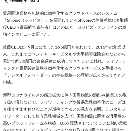
貿易関連業務を包括的に効率化するクラウドベースのシステム
「Shippio（シッピオ）」を展開しているShippioの佐藤孝徳代表取締
役CEO（最高経営責任者）はこのほど、ロジビズ・オンラインの単
独インタビューに応じた。
佐藤CEOは、9月に公表した16.5億円と合わせて、2016年の創業以
来、これまでにベンチャーキャピタルや大手損害保険会社などから
累計で約30億円の資金調達に成功してきたことに触れ、フォワーデ
ィングと貿易関連業務を効率化するクラウドサービスを手掛ける
「デジタルフォワーダー」の存在意義への理解が広く進んできたと
指摘。
新型コロナウイルスの感染拡大に伴う国際物流の混乱や越境ECの取
り扱い増加などで、フォワーディングや貿易業務効率化のニーズは
今後ますます伸びることが期待できるとの見方を表明。デジタルフ
ォワーダーとして担う業務領域を広げ、国際物流に関する汎用性の
高いプラットフォームを構築、DXを浸透させていくことに強い意欲
をのぞかせた。インタビューの主なやり取りを2回に分けて紹介す