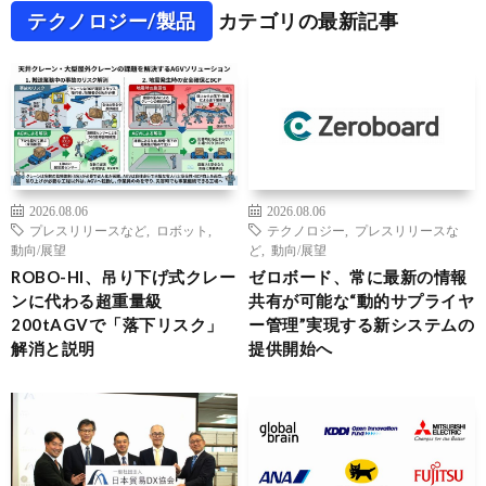
テクノロジー/製品
カテゴリの最新記事
2026.08.06
2026.08.06
プレスリリースなど
,
ロボット
,
テクノロジー
,
プレスリリースな
動向/展望
ど
,
動向/展望
ROBO-HI、吊り下げ式クレー
ゼロボード、常に最新の情報
ンに代わる超重量級
共有が可能な“動的サプライヤ
200tAGVで「落下リスク」
ー管理”実現する新システムの
解消と説明
提供開始へ