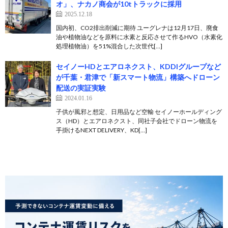
オ」、ナカノ商会が10tトラックに採用
2025.12.18
国内初、CO2排出削減に期待 ユーグレナは12月17日、廃食
油や植物油などを原料に水素と反応させて作るHVO（水素化
処理植物油）を51%混合した次世代[…]
セイノーHDとエアロネクスト、KDDIグループなど
が千葉・君津で「新スマート物流」構築へドローン
配送の実証実験
2024.01.16
子供が風邪と想定、日用品など空輸 セイノーホールディング
ス（HD）とエアロネクスト、同社子会社でドローン物流を
手掛けるNEXT DELIVERY、KD[…]