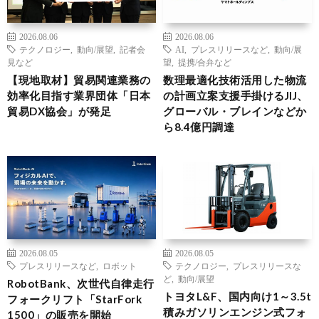
2026.08.06
2026.08.06
テクノロジー
,
動向/展望
,
記者会
AI
,
プレスリリースなど
,
動向/展
見など
望
,
提携/合弁など
【現地取材】貿易関連業務の
数理最適化技術活用した物流
効率化目指す業界団体「日本
の計画立案支援手掛けるJIJ、
貿易DX協会」が発足
グローバル・ブレインなどか
ら8.4億円調達
2026.08.05
2026.08.05
プレスリリースなど
,
ロボット
テクノロジー
,
プレスリリースな
ど
,
動向/展望
RobotBank、次世代自律走行
トヨタL&F、国内向け1～3.5t
フォークリフト「StarFork
積みガソリンエンジン式フォ
1500」の販売を開始