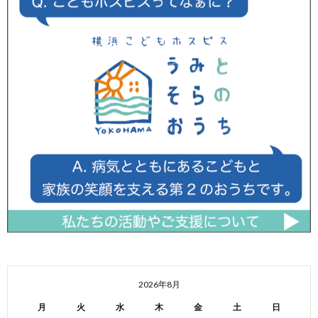
2026年8月
月
火
水
木
金
土
日