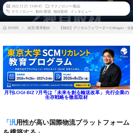
2022.11.25 13:00:45
テクノロジー/製品
テクノロジー
,
動向/展望
,
独自取材
,
インタビュー
経営/業界動向
【独自】デジタルフォワーダーのShippio・
HOME
月刊LOGI-BIZ 7月号は「未来を創る輸送改革」 先行企業の
生存戦略を徹底取材
「汎用性が高い国際物流プラットフォーム
を構築する」