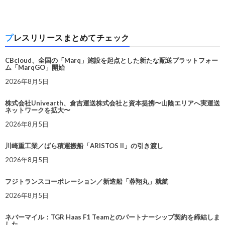
プレスリリースまとめてチェック
CBcloud、全国の「Marq」施設を起点とした新たな配送プラットフォー
ム「MarqGO」開始
2026年8月5日
株式会社Univearth、倉吉運送株式会社と資本提携〜山陰エリアへ実運送
ネットワークを拡大〜
2026年8月5日
川崎重工業／ばら積運搬船「ARISTOS II」の引き渡し
2026年8月5日
フジトランスコーポレーション／新造船「蓉翔丸」就航
2026年8月5日
ネバーマイル：TGR Haas F1 Teamとのパートナーシップ契約を締結しま
した