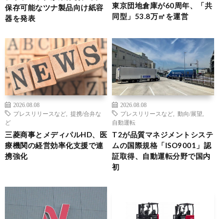
東京団地倉庫が60周年、「共
保存可能なツナ製品向け紙容
同型」53.8万㎡を運営
器を発表
2026.08.08
2026.08.08
プレスリリースなど
,
提携/合弁な
プレスリリースなど
,
動向/展望
,
ど
自動運転
三菱商事とメディパルHD、医
T2が品質マネジメントシステ
療機関の経営効率化支援で連
ムの国際規格「ISO9001」認
携強化
証取得、自動運転分野で国内
初