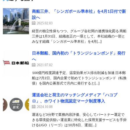
商船三井、「シンガポール準本社」を4月1日付で新
設へ
2025.02.03
経営の独立性保ちつつ、グループ会社間の連携強化図る 商船
三井は1月31日、組織改正の一環として、本社組織の一部と
みなす組織「シンガポール準本社」を4月[…]
日本郵船、国内初の「トランジションボンド」発行
へ
2021.07.02
100億円程度調達予定、温室効果ガス排出削減を加速 日本郵
船は7月2日、国内企業で初めてトランジションボンド（転換
債）を国内公募形式で月内に発行すると[…]
運送会社と荷主のマッチングメディア「ハコプ
ロ」、ホワイト物流認定マーク制度導入
2024.10.08
運送など3分野で業務内容評価、安心してパートナー選定で
きる環境提供狙い 運送業に特化した採用支援サービスを手掛
けるLIGO（リーゴ）は10月8日、運送[…]