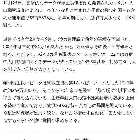
11月25日、衝撃的なデータが厚生労働省から発表された。9月の人
口動態調査によれば、今年1～9月に生まれた子供の数は外国人も含
めた速報値で59万9636人。前年同期に比べて約3万人少なく、4.9％
減少した。
単月では今年2月から9月まで8カ月連続で前年の実績を下回った。
2021年は年間で81万1622人だった。速報値はその後、下方修正さ
れることが多く、残る3カ月も現状のペースで進むと、22年は政府
の人口動態に関するデータが残っている1899年以降、初めて80万人
を割り込む公算が大きくなっている。
年間出生数のピークは終戦直後の第1次ベビーブームだった1949年
の約269万7000人。そこから70年余りを経て、既に3分の1以下の水
準まで落ち込んでいる。生産年齢人口の縮小は高齢者の増加を上回
る勢いで進んでおり、物流のDXは待ったなしの局面を迎えている。
今後は関係者が総力を絞り、なりふり構わず自動化・省力化にまい
進するくらいの強い覚悟が求められる。