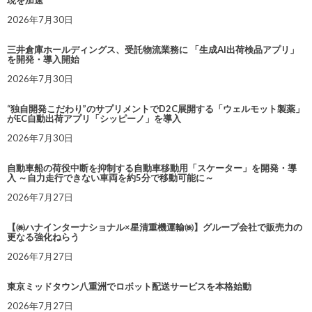
現を加速
2026年7月30日
三井倉庫ホールディングス、受託物流業務に 「生成AI出荷検品アプリ」
を開発・導入開始
2026年7月30日
“独自開発こだわり”のサプリメントでD2C展開する「ウェルモット製薬」
がEC自動出荷アプリ「シッピーノ」を導入
2026年7月30日
自動車船の荷役中断を抑制する自動車移動用「スケーター」を開発・導
入 ～自力走行できない車両を約5分で移動可能に～
2026年7月27日
【㈱ハナインターナショナル×星清重機運輸㈱】グループ会社で販売力の
更なる強化ねらう
2026年7月27日
東京ミッドタウン八重洲でロボット配送サービスを本格始動
2026年7月27日