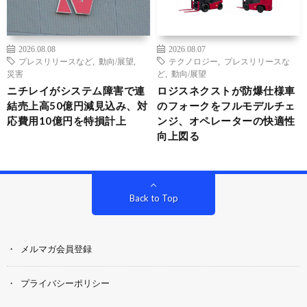
2026.08.08
2026.08.07
プレスリリースなど
,
動向/展望
,
テクノロジー
,
プレスリリースな
災害
ど
,
動向/展望
ニチレイがシステム障害で連
ロジスネクストが防爆仕様車
結売上高50億円減見込み、対
のフォークをフルモデルチェ
応費用10億円を特損計上
ンジ、オペレーターの快適性
向上図る
Back to Top
メルマガ会員登録
プライバシーポリシー