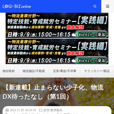
独自取材
物流施設/不動産
災害/事故/不祥事
テクノロジー/製品
【新連載】止まらない少子化、物流
DX待ったなし（第1回）
2022.11.29 18:10:10
経営/業界動向