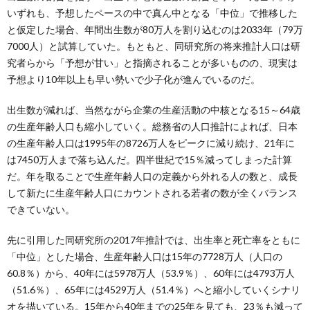
いずれも、予想したペースの中で真ん中となる「中位」で推移した
と仮定した場合、年間出生数が80万人を割り込むのは2033年（79万
7000人）と試算していた。もともと、同研究所の将来推計人口は研
究者らから「予想が甘い」と指摘されることが多いものの、現実は
予想より10年以上も早い勢いで少子化が進んでいるのだ。
出生数が減れば、当然ながら企業の生産活動の中核となる15～64歳
の生産年齢人口も縮小していく。総務省の人口推計によれば、日本
の生産年齢人口は1995年の8726万人をピークに減り続け、21年に
は7450万人まで落ち込んだ。四半世紀で15％減ってしまった計算
だ。年を取ることで生産年齢人口の定義から外れる人の数と、成長
して新たに生産年齢人口にカウントされる若者の数が全くバランス
できていない。
先に引用した同研究所の2017年推計では、出生率と死亡率をともに
「中位」とした場合、生産年齢人口は15年の7728万人（人口の
60.8％）から、40年には5978万人（53.9％）、60年には4793万人
（51.6％）、65年には4529万人（51.4％）へと縮小していくシナリ
オを描いている。15年から40年までの25年を見ても、23％も減って