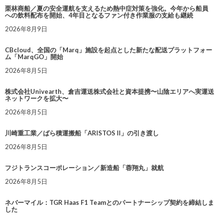
栗林商船／夏の安全運航を支えるため熱中症対策を強化。今年から船員
への飲料配布を開始、4年目となるファン付き作業服の支給も継続
2026年8月9日
CBcloud、全国の「Marq」施設を起点とした新たな配送プラットフォー
ム「MarqGO」開始
2026年8月5日
株式会社Univearth、倉吉運送株式会社と資本提携〜山陰エリアへ実運送
ネットワークを拡大〜
2026年8月5日
川崎重工業／ばら積運搬船「ARISTOS II」の引き渡し
2026年8月5日
フジトランスコーポレーション／新造船「蓉翔丸」就航
2026年8月5日
ネバーマイル：TGR Haas F1 Teamとのパートナーシップ契約を締結しま
した