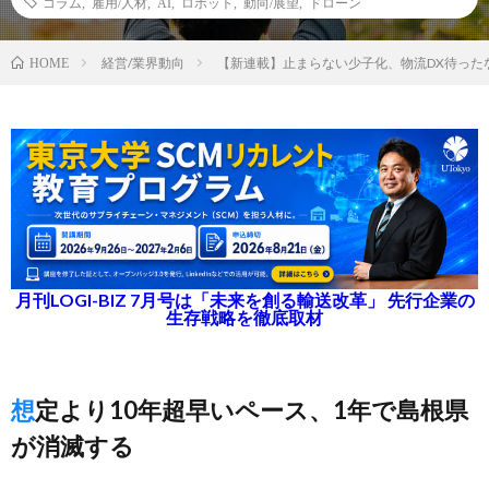
コラム
,
雇用/人材
,
AI
,
ロボット
,
動向/展望
,
ドローン
経営/業界動向
【新連載】止まらない少子化、物流DX待った
HOME
月刊LOGI-BIZ 7月号は「未来を創る輸送改革」 先行企業の
生存戦略を徹底取材
想定より10年超早いペース、1年で島根県
が消滅する