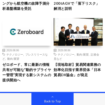
ングから航空機の故障予測分
200tAGVで「落下リスク」
析基盤構築を受託
解消と説明
2026.08.06
2026.08.06
テクノロジー
,
プレスリリースな
テクノロジー
,
動向/展望
,
記者会
ど
,
動向/展望
見など
ゼロボード、常に最新の情報
【現地取材】貿易関連業務の
共有が可能な“動的サプライヤ
効率化目指す業界団体「日本
ー管理”実現する新システムの
貿易DX協会」が発足
提供開始へ
Back to Top