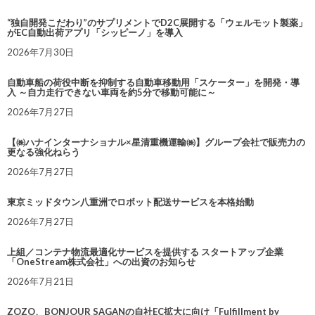
“独自開発こだわり”のサプリメントでD2C展開する「ウェルモット製薬」
がEC自動出荷アプリ「シッピーノ」を導入
2026年7月30日
自動車船の荷役中断を抑制する自動車移動用「スケーター」を開発・導
入 ～自力走行できない車両を約5分で移動可能に～
2026年7月27日
【㈱ハナインターナショナル×星清重機運輸㈱】グループ会社で販売力の
更なる強化ねらう
2026年7月27日
東京ミッドタウン八重洲でロボット配送サービスを本格始動
2026年7月27日
上組／コンテナ物流最適化サービスを提供する スタートアップ企業
「OneStream株式会社」への出資のお知らせ
2026年7月21日
ZOZO、BONJOUR SAGANの自社EC拡大に向け「Fulfillment by