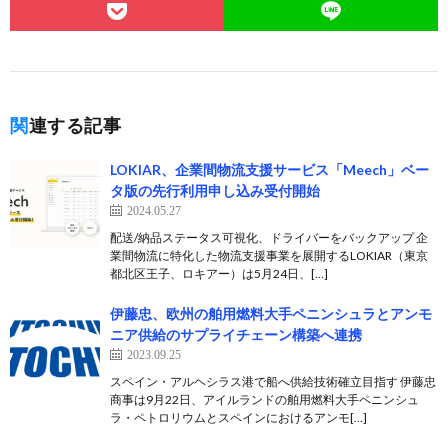
関連する記事
LOKIAR、企業間物流支援サービス「Meech」ベー
タ版の先行利用申し込み受付開始
2024.05.27
配送/納品ステータス可視化、ドライバーをバックアップ 企
業間物流に特化した物流支援事業を展開するLOKIAR（東京
都北区王子、ロキアー）は5月24日、[…]
伊藤忠、欧州の舶用燃料大手ペニンシュラとアンモ
ニア供給のサプライチェーン構築へ連携
2023.09.25
スペイン・アルヘシラス港で船へ供給技術確立目指す 伊藤忠
商事は9月22日、アイルランドの舶用燃料大手ペニンシュ
ラ・ペトロリウムとスペインにおけるアンモ[…]