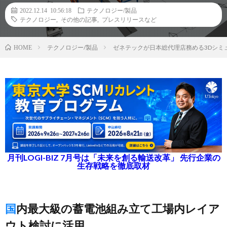
2022.12.14 10:56:18
テクノロジー/製品
テクノロジー
,
その他の記事
,
プレスリリースなど
テクノロジー/製品
ゼネテックが日本総代理店務める3Dシミュ
HOME
月刊LOGI-BIZ 7月号は「未来を創る輸送改革」 先行企業の
生存戦略を徹底取材
国内最大級の蓄電池組み立て工場内レイア
ウト検討に活用