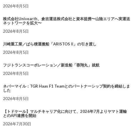
2026年8月5日
株式会社Univearth、倉吉運送株式会社と資本提携〜山陰エリアへ実運送
ネットワークを拡大〜
2026年8月5日
川崎重工業／ばら積運搬船「ARISTOS II」の引き渡し
2026年8月5日
フジトランスコーポレーション／新造船「蓉翔丸」就航
2026年8月5日
ネバーマイル：TGR Haas F1 Teamとのパートナーシップ契約を締結しま
した
2026年8月5日
【トドケール】マルチキャリア化に向けて、2026年7月よりヤマト運輸
とのAPI連携を開始
2026年7月30日