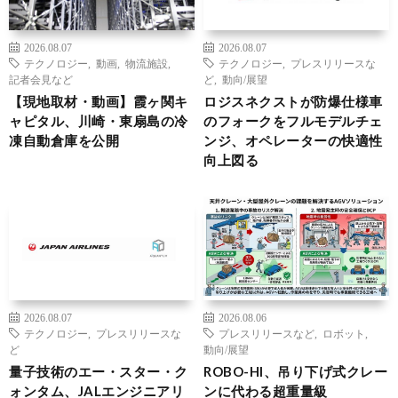
2026.08.07
2026.08.07
テクノロジー
,
動画
,
物流施設
,
テクノロジー
,
プレスリリースな
記者会見など
ど
,
動向/展望
【現地取材・動画】霞ヶ関キ
ロジスネクストが防爆仕様車
ャピタル、川崎・東扇島の冷
のフォークをフルモデルチェ
凍自動倉庫を公開
ンジ、オペレーターの快適性
向上図る
2026.08.07
2026.08.06
テクノロジー
,
プレスリリースな
プレスリリースなど
,
ロボット
,
ど
動向/展望
量子技術のエー・スター・ク
ROBO-HI、吊り下げ式クレー
ォンタム、JALエンジニアリ
ンに代わる超重量級