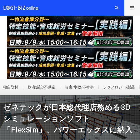
独自取材
物流施設/不動産
災害/事故/不祥事
テクノロジー/製品
ゼネテックが日本総代理店務める3D
シミュレーションソフト
「FlexSim」、パワーエックスに納入