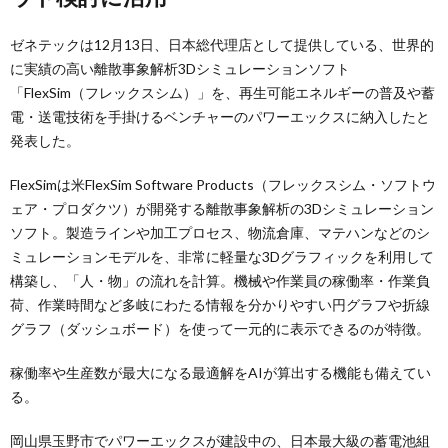
ゼネテックは12月13日、日本総代理店として提供している、世界的
に実績の高い離散事象解析3Dシミュレーションソフト
「FlexSim（フレックスシム）」を、再生可能エネルギーの普及や蓄
電・送電技術を手掛けるベンチャーのパワーエックスに納入したと
発表した。
FlexSimは米FlexSim Software Products（フレックスシム・ソフトウ
ェア・プロダクツ）が開発する離散事象解析の3Dシミュレーション
ソフト。製造ラインや加工プロセス、物流倉庫、マテハンなどのシ
ミュレーションモデルを、非常に軽量な3Dグラフィックを利用して
構築し、「人・物」の流れを計算。機械や作業員の稼働率・作業負
荷、作業時間など多岐にわたる情報を分かりやすい円グラフや折線
グラフ（ダッシュボード）を使って一元的に表示できるのが特徴。
稼働率や生産数が最大になる最適解をAIが算出する機能も備えてい
る。
岡山県玉野市でパワーエックスが建設中の、日本最大級の蓄電池組