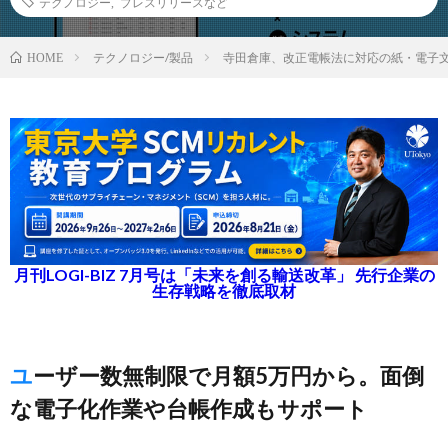
テクノロジー
,
プレスリリースなど
テクノロジー/製品
寺田倉庫、改正電帳法に対応の紙・電子
HOME
月刊LOGI-BIZ 7月号は「未来を創る輸送改革」 先行企業の
生存戦略を徹底取材
ユーザー数無制限で月額5万円から。面倒
な電子化作業や台帳作成もサポート