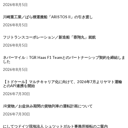
2026年8月5日
川崎重工業／ばら積運搬船「ARISTOS II」の引き渡し
2026年8月5日
フジトランスコーポレーション／新造船「蓉翔丸」就航
2026年8月5日
ネバーマイル：TGR Haas F1 Teamとのパートナーシップ契約を締結しま
した
2026年8月5日
【トドケール】マルチキャリア化に向けて、2026年7月よりヤマト運輸
とのAPI連携を開始
2026年7月30日
JR貨物／お盆休み期間の貨物列車の運転計画について
2026年7月30日
にしてつドイツ現地法人 シュツットガルト事務所移転のご案内