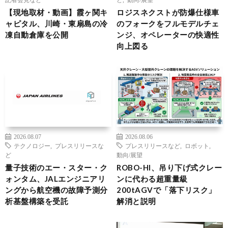
【現地取材・動画】霞ヶ関キ
ロジスネクストが防爆仕様車
ャピタル、川崎・東扇島の冷
のフォークをフルモデルチェ
凍自動倉庫を公開
ンジ、オペレーターの快適性
向上図る
2026.08.07
2026.08.06
テクノロジー
,
プレスリリースな
プレスリリースなど
,
ロボット
,
ど
動向/展望
量子技術のエー・スター・ク
ROBO-HI、吊り下げ式クレー
ォンタム、JALエンジニアリ
ンに代わる超重量級
ングから航空機の故障予測分
200tAGVで「落下リスク」
析基盤構築を受託
解消と説明