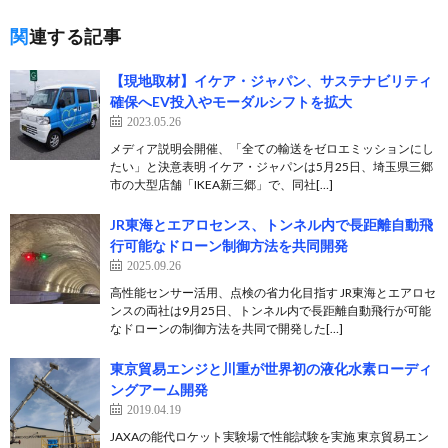
関連する記事
【現地取材】イケア・ジャパン、サステナビリティ
確保へEV投入やモーダルシフトを拡大
2023.05.26
メディア説明会開催、「全ての輸送をゼロエミッションにし
たい」と決意表明 イケア・ジャパンは5月25日、埼玉県三郷
市の大型店舗「IKEA新三郷」で、同社[…]
JR東海とエアロセンス、トンネル内で長距離自動飛
行可能なドローン制御方法を共同開発
2025.09.26
高性能センサー活用、点検の省力化目指す JR東海とエアロセ
ンスの両社は9月25日、トンネル内で長距離自動飛行が可能
なドローンの制御方法を共同で開発した[…]
東京貿易エンジと川重が世界初の液化水素ローディ
ングアーム開発
2019.04.19
JAXAの能代ロケット実験場で性能試験を実施 東京貿易エン