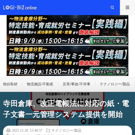
独自取材
物流施設/不動産
災害/事故/不祥事
テクノロジー/製品
寺田倉庫、改正電帳法に対応の紙・電
子文書一元管理システム提供を開始
2022.12.20 13:40:57
テクノロジー/製品