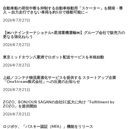
自動車船の荷役中断を抑制する自動車移動用「スケーター」を開発・導
入 ～自力走行できない車両を約5分で移動可能に～
2026年7月27日
【㈱ハナインターナショナル×星清重機運輸㈱】グループ会社で販売力の
更なる強化ねらう
2026年7月27日
東京ミッドタウン八重洲でロボット配送サービスを本格始動
2026年7月27日
上組／コンテナ物流最適化サービスを提供する スタートアップ企業
「OneStream株式会社」への出資のお知らせ
2026年7月21日
ZOZO、BONJOUR SAGANの自社EC拡大に向け「Fulfillment by
ZOZO」を提供開始
2026年7月21日
ロジポケ、「パスキー認証（MFA）」機能をリリース