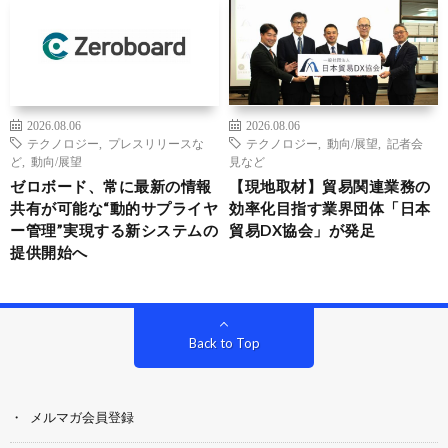
2026.08.06
2026.08.06
テクノロジー
,
プレスリリースな
テクノロジー
,
動向/展望
,
記者会
ど
,
動向/展望
見など
ゼロボード、常に最新の情報
【現地取材】貿易関連業務の
共有が可能な“動的サプライヤ
効率化目指す業界団体「日本
ー管理”実現する新システムの
貿易DX協会」が発足
提供開始へ
Back to Top
メルマガ会員登録