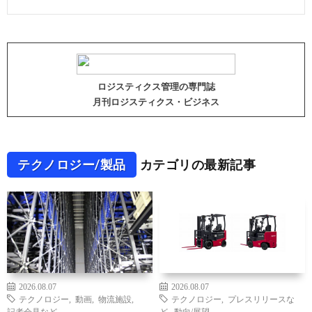
ロジスティクス管理の専門誌
月刊ロジスティクス・ビジネス
テクノロジー/製品
カテゴリの最新記事
2026.08.07
2026.08.07
テクノロジー
,
動画
,
物流施設
,
テクノロジー
,
プレスリリースな
記者会見など
ど
,
動向/展望