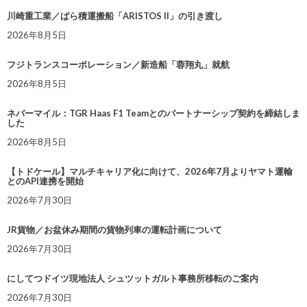
川崎重工業／ばら積運搬船「ARISTOS II」の引き渡し
2026年8月5日
フジトランスコーポレーション／新造船「蓉翔丸」就航
2026年8月5日
ネバーマイル：TGR Haas F1 Teamとのパートナーシップ契約を締結しま
した
2026年8月5日
【トドケール】マルチキャリア化に向けて、2026年7月よりヤマト運輸
とのAPI連携を開始
2026年7月30日
JR貨物／お盆休み期間の貨物列車の運転計画について
2026年7月30日
にしてつドイツ現地法人 シュツットガルト事務所移転のご案内
2026年7月30日