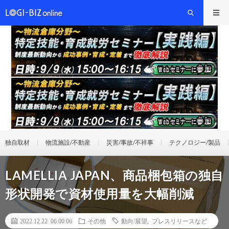
独自取材
物流施設/不動産
災害/事故/不祥事
テクノロジー/製品
LAMELLIA JAPAN、商品梱包箱の独自
形状開発で資材使用量を大幅削減
2022.12.22 06:00:06
その他
動向/展望
,
プレスリリースなど