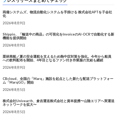
プレスリリースまとめてチェック
両備システムズ、物流自動化システムを手掛ける 株式会社APTを子会社
化
2026年8月9日
Shippio、「輸送中の商品」の可視化をInvoiceのAI-OCRで自動化する新
機能を提供開始
2026年8月9日
栗林商船／夏の安全運航を支えるため熱中症対策を強化。今年から船員
への飲料配布を開始、4年目となるファン付き作業服の支給も継続
2026年8月9日
CBcloud、全国の「Marq」施設を起点とした新たな配送プラットフォー
ム「MarqGO」開始
2026年8月5日
株式会社Univearth、倉吉運送株式会社と資本提携〜山陰エリアへ実運送
ネットワークを拡大〜
2026年8月5日