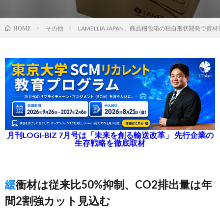
その他
LAMELLIA JAPAN、商品梱包箱の独自形状開発で
HOME
月刊LOGI-BIZ 7月号は「未来を創る輸送改革」 先行企業の
生存戦略を徹底取材
緩衝材は従来比50%抑制、CO2排出量は年
間2割強カット見込む