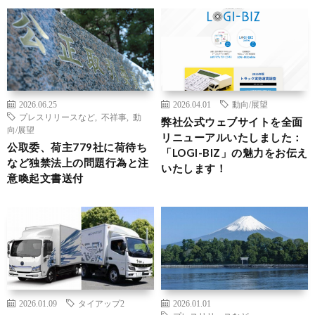
2026.06.25
2026.04.01
動向/展望
プレスリリースなど
,
不祥事
,
動
弊社公式ウェブサイトを全面
向/展望
リニューアルいたしました：
公取委、荷主779社に荷待ち
「LOGI-BIZ」の魅力をお伝え
など独禁法上の問題行為と注
いたします！
意喚起文書送付
2026.01.09
タイアップ2
2026.01.01