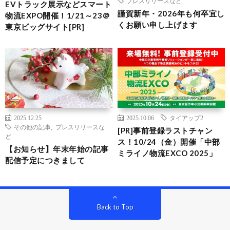
プレスリリースなど
EVトラック展示などスマート
謹賀新年・2026年も何卒宜し
物流EXPO開催！1/21～23＠
くお願い申し上げます
東京ビッグサイト[PR]
2025.12.25
2025.10.06
タイアップ2
その他の記事
,
プレスリリースな
[PR]事前登録ラストチャン
ど
ス！10/24（金）開催「中部
【お知らせ】年末年始の記事
ミライノ物流EXCO 2025」
配信予定につきまして
Back to Top