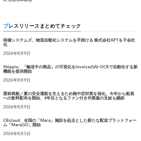
プレスリリースまとめてチェック
両備システムズ、物流自動化システムを手掛ける 株式会社APTを子会社
化
2026年8月9日
Shippio、「輸送中の商品」の可視化をInvoiceのAI-OCRで自動化する新
機能を提供開始
2026年8月9日
栗林商船／夏の安全運航を支えるため熱中症対策を強化。今年から船員
への飲料配布を開始、4年目となるファン付き作業服の支給も継続
2026年8月9日
CBcloud、全国の「Marq」施設を起点とした新たな配送プラットフォー
ム「MarqGO」開始
2026年8月5日