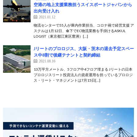
空港の地上支援業務担うスイスポートジャパンから
出向受け入れ
2021.01.12
物流センターで55人が庫内作業担当、コロナ禍で経営支援 ア
スクルは1月12日、傘下でEC物流業務を手掛けるASKUL
LOGIST（東京都江東区豊洲）[…]
Jリートのプロロジス、大阪・茨木の退去予定スペー
ス中8割で後継テナントと契約締結
2021.08.16
13万平方メートル、5フロア中4フロア埋まる Jリートの日本
プロロジスリート投資法人の資産運用を担っているプロロジ
ス・リート・マネジメントは7月15日[…]