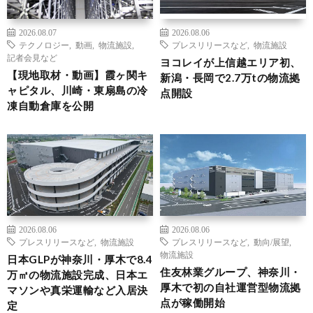
2026.08.07
2026.08.06
テクノロジー
,
動画
,
物流施設
,
プレスリリースなど
,
物流施設
記者会見など
ヨコレイが上信越エリア初、
【現地取材・動画】霞ヶ関キ
新潟・長岡で2.7万tの物流拠
ャピタル、川崎・東扇島の冷
点開設
凍自動倉庫を公開
2026.08.06
2026.08.06
プレスリリースなど
,
物流施設
プレスリリースなど
,
動向/展望
,
物流施設
日本GLPが神奈川・厚木で8.4
住友林業グループ、神奈川・
万㎡の物流施設完成、日本エ
厚木で初の自社運営型物流拠
マソンや真栄運輸など入居決
点が稼働開始
定