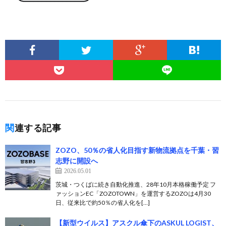
関連する記事
ZOZO、50％の省人化目指す新物流拠点を千葉・習
志野に開設へ
2026.05.01
茨城・つくばに続き自動化推進、28年10月本格稼働予定 フ
ァッションEC「ZOZOTOWN」を運営するZOZOは4月30
日、従来比で約50％の省人化を[…]
【新型ウイルス】アスクル傘下のASKUL LOGIST、