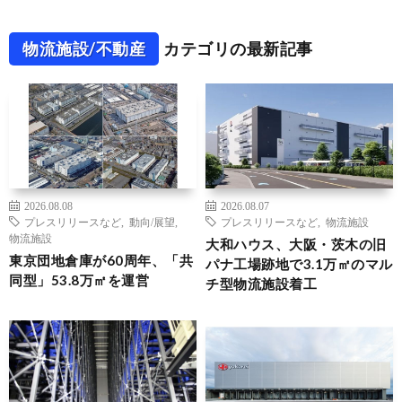
物流施設/不動産
カテゴリの最新記事
2026.08.08
2026.08.07
プレスリリースなど
,
動向/展望
,
プレスリリースなど
,
物流施設
物流施設
大和ハウス、大阪・茨木の旧
東京団地倉庫が60周年、「共
パナ工場跡地で3.1万㎡のマル
同型」53.8万㎡を運営
チ型物流施設着工