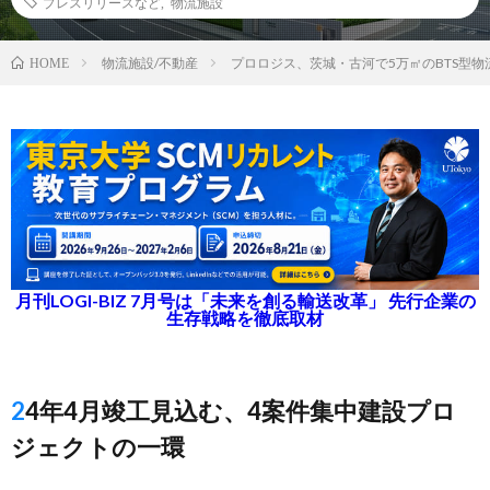
プレスリリースなど
,
物流施設
物流施設/不動産
プロロジス、茨城・古河で5万㎡のBTS型物
HOME
月刊LOGI-BIZ 7月号は「未来を創る輸送改革」 先行企業の
生存戦略を徹底取材
24年4月竣工見込む、4案件集中建設プロ
ジェクトの一環