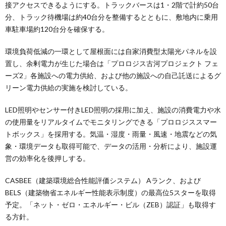
接アクセスできるようにする。トラックバースは1・2階で計約50台
分、トラック待機場は約40台分を整備するとともに、敷地内に乗用
車駐車場約120台分を確保する。
環境負荷低減の一環として屋根面には自家消費型太陽光パネルを設
置し、余剰電力が生じた場合は「プロロジス古河プロジェクト フェ
ーズ2」各施設への電力供給、および他の施設への自己託送によるグ
リーン電力供給の実施を検討している。
LED照明やセンサー付きLED照明の採用に加え、施設の消費電力や水
の使用量をリアルタイムでモニタリングできる「プロロジススマー
トボックス」を採用する。気温・湿度・雨量・風速・地震などの気
象・環境データも取得可能で、データの活用・分析により、施設運
営の効率化を後押しする。
CASBEE（建築環境総合性能評価システム） Aランク、および
BELS（建築物省エネルギー性能表示制度）の最高位5スターを取得
予定。「ネット・ゼロ・エネルギー・ビル（ZEB）認証」も取得す
る方針。