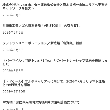
株式会社Univearth、倉吉運送株式会社と資本提携〜山陰エリアへ実運送
ネットワークを拡大〜
2026年8月5日
川崎重工業／ばら積運搬船「ARISTOS II」の引き渡し
2026年8月5日
フジトランスコーポレーション／新造船「蓉翔丸」就航
2026年8月5日
ネバーマイル：TGR Haas F1 Teamとのパートナーシップ契約を締結しま
した
2026年8月5日
【トドケール】マルチキャリア化に向けて、2026年7月よりヤマト運輸
とのAPI連携を開始
2026年7月30日
JR貨物／お盆休み期間の貨物列車の運転計画について
2026年7月30日