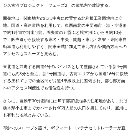
ジス古河プロジェクト フェーズ2」の敷地内で建設する。
開発地は、関東地方のほぼ中央に位置する北利根工業団地内に立
地。国道・高速道路を利用して、東西南北の主要都市・港・空港ま
で約1時間で到達可能。圏央道の五霞ICと境古河ICから各約10分
で、圏央道から接続する東名・中央・関越・東北・常磐・東関東自
動車道も利用しやすく、関東全域に加えて東北方面や関西方面への
アクセスもスムーズと見込む。
東北道と並走する国道4号のバイパスとして整備されている新4号国
道にも約3分と至近。新4号国道は、古河エリアから国道16号に接続
する庄和ICまでの全区間が片道4車線以上に整備され、都心部方面
へのアクセス利便性でも優位性を持つ。
さらに、自動車30分圏内にはJR宇都宮線沿線の住宅地があり、北は
栃木県小山市までカバーされ60万人超の人口を擁しており、雇用に
も有利な地域とみている。
2階へのスロープを設け、45フィートコンテナセミトレーラーが直