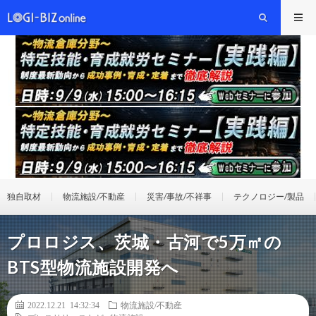
独自取材
物流施設/不動産
災害/事故/不祥事
テクノロジー/製品
プロロジス、茨城・古河で5万㎡の
BTS型物流施設開発へ
2022.12.21 14:32:34
物流施設/不動産