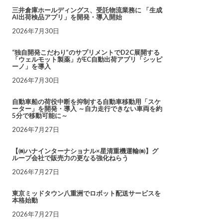
三井倉庫ホールディングス、受託物流業務に 「生成
AI出荷検品アプリ」を開発・導入開始
2026年7月30日
“独自開発こだわり”のサプリメントでD2C展開する
「ウェルモット製薬」がEC自動出荷アプリ「シッピ
ーノ」を導入
2026年7月30日
自動車船の荷役中断を抑制する自動車移動用「スケ
ーター」を開発・導入 ～自力走行できない車両を約
5分で移動可能に～
2026年7月27日
【㈱ハナインターナショナル×星清重機運輸㈱】グ
ループ会社で販売力の更なる強化ねらう
2026年7月27日
東京ミッドタウン八重洲でロボット配送サービスを
本格始動
2026年7月27日