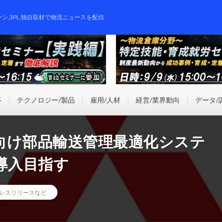
ーン,3PL,独自取材で物流ニュースを配信
事
テクノロジー/製品
雇用/人材
経営/業界動向
データ/
向け部品輸送管理最適化システ
導入目指す
レスリリースなど