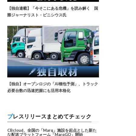
【独自連載】「今そこにある危機」を読み解く 国
際ジャーナリスト・ビニシウス氏
【独自】オープンロジの「AI梱包予測」、トラック
必要台数の迅速把握にも活用本格化
プレスリリースまとめてチェック
CBcloud、全国の「Marq」施設を起点とした新た
な配送プラットフォーム「MarqGO」開始