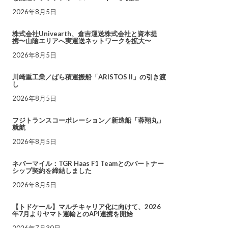
2026年8月5日
株式会社Univearth、倉吉運送株式会社と資本提
携〜山陰エリアへ実運送ネットワークを拡大〜
2026年8月5日
川崎重工業／ばら積運搬船「ARISTOS II」の引き渡
し
2026年8月5日
フジトランスコーポレーション／新造船「蓉翔丸」
就航
2026年8月5日
ネバーマイル：TGR Haas F1 Teamとのパートナー
シップ契約を締結しました
2026年8月5日
【トドケール】マルチキャリア化に向けて、2026
年7月よりヤマト運輸とのAPI連携を開始
2026年7月30日