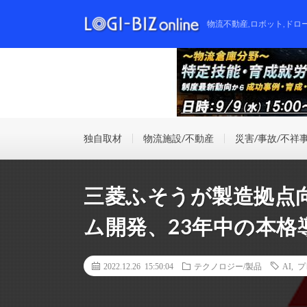
物流不動産,ロボット,ドロ
独自取材
物流施設/不動産
災害/事故/不祥
三菱ふそうが製造拠点
ム開発、23年中の本格
2022.12.26 15:50:04
テクノロジー/製品
AI
,
プ