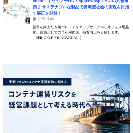
eiicon-【 セイノーHD × Spacewasp：AUBA共創事
例 】サステナブルな製品で循環型社会の実現を目指
す実証を開始！
2025.01.08
役目を終えた木製パレットをアップサイクルしオフィス用品
化。資源としての再利用促進、品質向上を目指します。
『SEINO O.P.P. INNOVATIO[…]