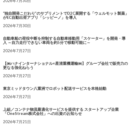
2026年7月30日
“独自開発こだわり”のサプリメントでD2C展開する「ウェルモット製薬」
がEC自動出荷アプリ「シッピーノ」を導入
2026年7月30日
自動車船の荷役中断を抑制する自動車移動用「スケーター」を開発・導
入 ～自力走行できない車両を約5分で移動可能に～
2026年7月27日
【㈱ハナインターナショナル×星清重機運輸㈱】グループ会社で販売力の
更なる強化ねらう
2026年7月27日
東京ミッドタウン八重洲でロボット配送サービスを本格始動
2026年7月27日
上組／コンテナ物流最適化サービスを提供する スタートアップ企業
「OneStream株式会社」への出資のお知らせ
2026年7月21日