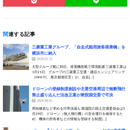
関連する記事
三菱重工業グループ、「自走式舶用旅客搭乗橋」を
横浜市に納入
2026.01.22
大型クルーズ船に対応、発電機搭載で環境配慮 三菱重工業は
1月21日、グループの三菱重工交通・建設エンジニアリング
（MHI-TC、東京都港区芝）が、自走[…]
ドローンの登録制度創設や主要空港周辺で無断飛行
禁止盛り込んだ法改正案が衆院国交委で可決
2020.06.01
周知徹底など求める付帯決議も 衆議院の国土交通委員会は5
月29日、ドローン（無人飛行機）の安全運行を確保するた
め、機体の所有者などの情報を登録する制度[…]