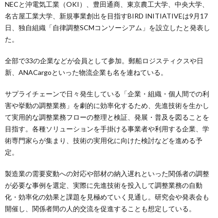
NECと沖電気工業（OKI）、豊田通商、東京農工大学、中央大学、
名古屋工業大学、新規事業創出を目指すBIRD INITIATIVEは9月17
日、独自組織「自律調整SCMコンソーシアム」を設立したと発表し
た。
全部で33の企業などが会員として参加。郵船ロジスティクスや日
新、ANACargoといった物流企業も名を連ねている。
サプライチェーンで日々発生している「企業・組織・個人間での利
害や挙動の調整業務」を劇的に効率化するため、先進技術を生かし
て実用的な調整業務フローの整理と検証、発展・普及を図ることを
目指す。各種ソリューションを手掛ける事業者や利用する企業、学
術専門家らが集まり、技術の実用化に向けた検討などを進める予
定。
製造業の需要変動への対応や部材の納入遅れといった関係者の調整
が必要な事例を選定、実際に先進技術を投入して調整業務の自動
化・効率化の効果と課題を見極めていく見通し。研究会や発表会も
開催し、関係者間の人的交流を促進することも想定している。