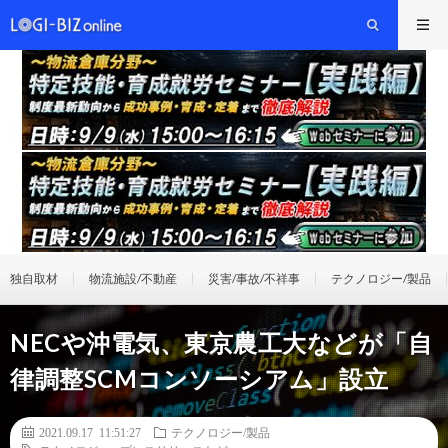
独自取材
物流施設/不動産
災害/事故/不祥事
テクノロジー/製品
NECや沖電気、東京農工大などが「自
律調整SCMコンソーシアム」設立
2021.09.17 11:51:27
テクノロジー/製品