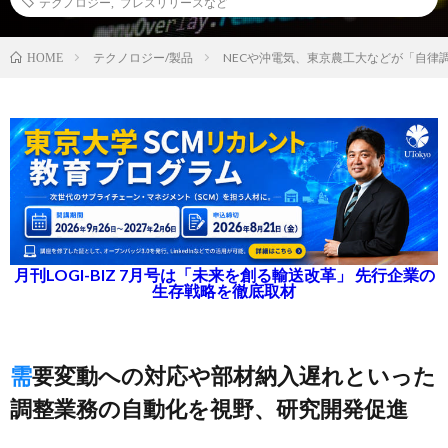
テクノロジー
,
プレスリリースなど
テクノロジー/製品
NECや沖電気、東京農工大などが「自律
HOME
月刊LOGI-BIZ 7月号は「未来を創る輸送改革」 先行企業の
生存戦略を徹底取材
需要変動への対応や部材納入遅れといった
調整業務の自動化を視野、研究開発促進