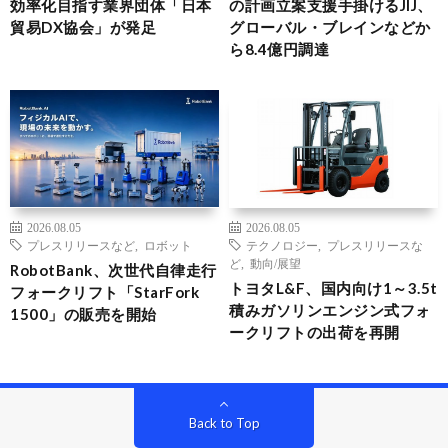
効率化目指す業界団体「日本
の計画立案支援手掛けるJIJ、
貿易DX協会」が発足
グローバル・ブレインなどか
ら8.4億円調達
2026.08.05
2026.08.05
プレスリリースなど
,
ロボット
テクノロジー
,
プレスリリースな
ど
,
動向/展望
RobotBank、次世代自律走行
トヨタL&F、国内向け1～3.5t
フォークリフト「StarFork
積みガソリンエンジン式フォ
1500」の販売を開始
ークリフトの出荷を再開
Back to Top