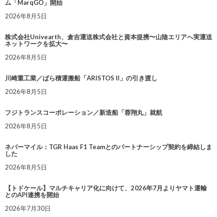
ム「MarqGO」開始
2026年8月5日
株式会社Univearth、倉吉運送株式会社と資本提携〜山陰エリアへ実運送
ネットワークを拡大〜
2026年8月5日
川崎重工業／ばら積運搬船「ARISTOS II」の引き渡し
2026年8月5日
フジトランスコーポレーション／新造船「蓉翔丸」就航
2026年8月5日
ネバーマイル：TGR Haas F1 Teamとのパートナーシップ契約を締結しま
した
2026年8月5日
【トドケール】マルチキャリア化に向けて、2026年7月よりヤマト運輸
とのAPI連携を開始
2026年7月30日