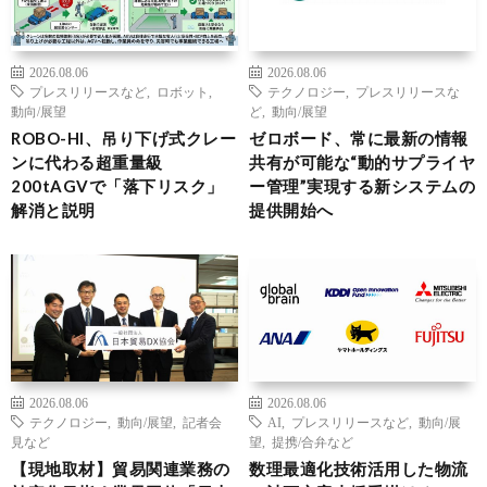
2026.08.06
2026.08.06
プレスリリースなど
,
ロボット
,
テクノロジー
,
プレスリリースな
動向/展望
ど
,
動向/展望
ROBO-HI、吊り下げ式クレー
ゼロボード、常に最新の情報
ンに代わる超重量級
共有が可能な“動的サプライヤ
200tAGVで「落下リスク」
ー管理”実現する新システムの
解消と説明
提供開始へ
2026.08.06
2026.08.06
テクノロジー
,
動向/展望
,
記者会
AI
,
プレスリリースなど
,
動向/展
見など
望
,
提携/合弁など
【現地取材】貿易関連業務の
数理最適化技術活用した物流