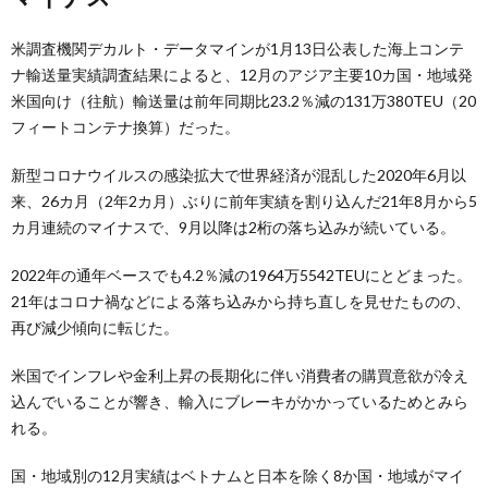
米調査機関デカルト・データマインが1月13日公表した海上コンテ
ナ輸送量実績調査結果によると、12月のアジア主要10カ国・地域発
米国向け（往航）輸送量は前年同期比23.2％減の131万380TEU（20
フィートコンテナ換算）だった。
新型コロナウイルスの感染拡大で世界経済が混乱した2020年6月以
来、26カ月（2年2カ月）ぶりに前年実績を割り込んだ21年8月から5
カ月連続のマイナスで、9月以降は2桁の落ち込みが続いている。
2022年の通年ベースでも4.2％減の1964万5542TEUにとどまった。
21年はコロナ禍などによる落ち込みから持ち直しを見せたものの、
再び減少傾向に転じた。
米国でインフレや金利上昇の長期化に伴い消費者の購買意欲が冷え
込んでいることが響き、輸入にブレーキがかかっているためとみら
れる。
国・地域別の12月実績はベトナムと日本を除く8か国・地域がマイ