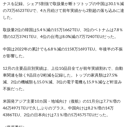
ナスを記録。シェア5割強で取扱量が断トツトップの中国は30.1％減
の73万6523TEUで、4カ月続けて前年実績から2割超の落ち込みに達
した。
取扱量2位の韓国は5.4％減の15万1662TEU、3位のベトナムは7.8％
増の12万3741TEU、4位の台湾は8.0%減の7万7240TEUだった。
中国は2022年の累計でも6.8％減の1158万1693TEU。年後半の不振
が影響した。
12月の主要品目別実績は、上位10品目全てが前年実績割れで、自動
車関連を除く9品目が2桁減を記録した。トップの家具類は27.5%
減、2位の機械類も15.0％減、3位の電子電機も15.9％減など軒並み
不振だった。
米国発アジア主要10カ国・地域向け（復航）の11月分は7.7％増の
46万4971TEUで久しぶりのプラス。中国向けは8.2％増の14万
4386TEU、2位の日本向けは7.1％増の5万4575TEUだった。