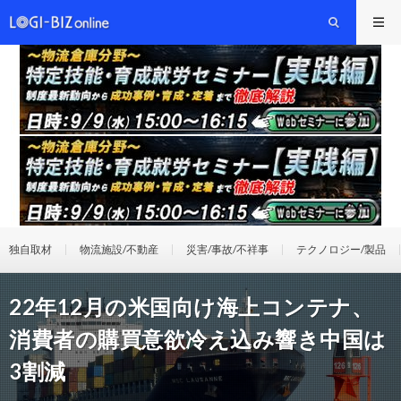
独自取材
物流施設/不動産
災害/事故/不祥事
テクノロジー/製品
22年12月の米国向け海上コンテナ、
消費者の購買意欲冷え込み響き中国は
3割減