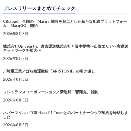
プレスリリースまとめてチェック
CBcloud、全国の「Marq」施設を起点とした新たな配送プラットフォー
ム「MarqGO」開始
2026年8月5日
株式会社Univearth、倉吉運送株式会社と資本提携〜山陰エリアへ実運送
ネットワークを拡大〜
2026年8月5日
川崎重工業／ばら積運搬船「ARISTOS II」の引き渡し
2026年8月5日
フジトランスコーポレーション／新造船「蓉翔丸」就航
2026年8月5日
ネバーマイル：TGR Haas F1 Teamとのパートナーシップ契約を締結しま
した
2026年8月5日