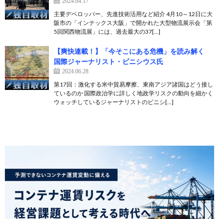
2024.04.17
主要デベロッパー、先進技術活用など紹介 4月10～12日に大
阪市の「インテックス大阪」で開かれた大型物流展示会「第
5回関西物流展」には、過去最大の37[…]
【爽快連載！】「今そこにある危機」を読み解く
国際ジャーナリスト・ビニシウス氏
2024.06.28
第17回：激化する米中貿易摩擦、東南アジア諸国はどう接し
ているのか 国際政治学に詳しく地政学リスクの動向を細かく
ウォッチしているジャーナリストのビニシ[…]