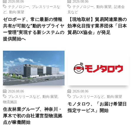
2026.08.06
2026.08.06
テクノロジー
,
プレスリリースな
テクノロジー
,
動向/展望
,
記者会
ど
,
動向/展望
見など
ゼロボード、常に最新の情報
【現地取材】貿易関連業務の
共有が可能な“動的サプライヤ
効率化目指す業界団体「日本
ー管理”実現する新システムの
貿易DX協会」が発足
提供開始へ
2026.08.06
2026.08.06
プレスリリースなど
,
動向/展望
,
プレスリリースなど
,
動向/展望
物流施設
モノタロウ、「お届け希望日
住友林業グループ、神奈川・
指定サービス」開始
厚木で初の自社運営型物流拠
点が稼働開始