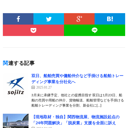
関連する記事
双日、船舶売買や傭船仲介など手掛ける船舶トレー
ディング事業を分社化へ
2025.01.27
3月末に承継予定、他社との提携目指す 双日は1月23日、船
舶の売買や用船の仲介、貨物輸送、船舶管理などを手掛ける
船舶トレーディング事業を分割、新会社に[…]
【現地取材・独自】関西物流展、物流施設起点の
「24年問題解決」「脱炭素」支援を全面に訴え