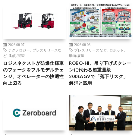
2026.08.07
2026.08.06
テクノロジー
,
プレスリリースな
プレスリリースなど
,
ロボット
,
ど
,
動向/展望
動向/展望
ロジスネクストが防爆仕様車
ROBO-HI、吊り下げ式クレー
のフォークをフルモデルチェ
ンに代わる超重量級
ンジ、オペレーターの快適性
200tAGVで「落下リスク」
向上図る
解消と説明