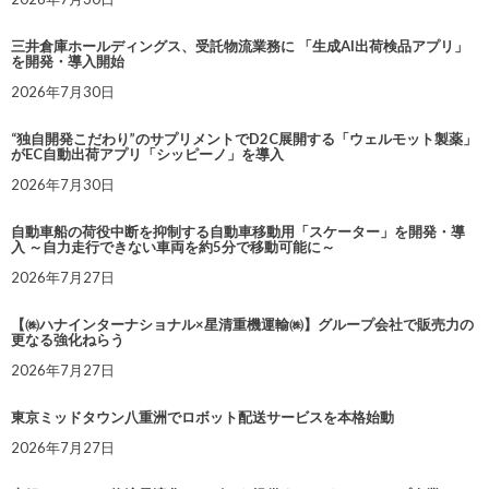
三井倉庫ホールディングス、受託物流業務に 「生成AI出荷検品アプリ」
を開発・導入開始
2026年7月30日
“独自開発こだわり”のサプリメントでD2C展開する「ウェルモット製薬」
がEC自動出荷アプリ「シッピーノ」を導入
2026年7月30日
自動車船の荷役中断を抑制する自動車移動用「スケーター」を開発・導
入 ～自力走行できない車両を約5分で移動可能に～
2026年7月27日
【㈱ハナインターナショナル×星清重機運輸㈱】グループ会社で販売力の
更なる強化ねらう
2026年7月27日
東京ミッドタウン八重洲でロボット配送サービスを本格始動
2026年7月27日