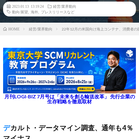
2023.01.13 13:19:24
経営/業界動向
動向/展望
,
海外
,
プレスリリースなど
経営/業界動向
22年12月の米国向け海上コンテナ、消費者
HOME
月刊LOGI-BIZ 7月号は「未来を創る輸送改革」 先行企業の
生存戦略を徹底取材
デカルト・データマイン調査、通年も4％
マイナス