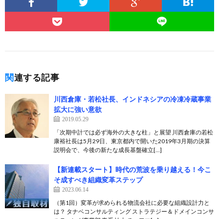
関連する記事
川西倉庫・若松社長、インドネシアの冷凍冷蔵事業
拡大に強い意欲
2019.05.29
「次期中計では必ず海外の大きな柱」と展望 川西倉庫の若松
康裕社長は5月29日、東京都内で開いた2019年3月期の決算
説明会で、今後の新たな成長基盤確立[…]
【新連載スタート】時代の荒波を乗り越える！今こ
そ成すべき組織変革ステップ
2023.06.14
（第1回）変革が求められる物流会社に必要な組織設計力と
は？ タナベコンサルティング ストラテジー＆ドメインコンサ