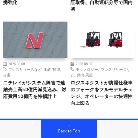
携強化
証取得、自動運転分野で国内
初
2026.08.08
2026.08.07
プレスリリースなど
,
動向/展望
,
テクノロジー
,
プレスリリースな
災害
ど
,
動向/展望
ニチレイがシステム障害で連
ロジスネクストが防爆仕様車
結売上高50億円減見込み、対
のフォークをフルモデルチェ
応費用10億円を特損計上
ンジ、オペレーターの快適性
向上図る
Back to Top