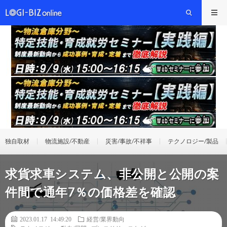
独自取材
物流施設/不動産
災害/事故/不祥事
テクノロジー/製品
求貨求車システム、非公開と公開の案
件間で通年7％の価格差を確認
2023.01.17 14:49:20
経営/業界動向