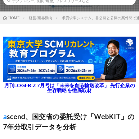
テクノロジー
,
動向/展望
,
プレスリリースなど
経営/業界動向
求貨求車システム、非公開と公開の案件間で通
HOME
月刊LOGI-BIZ 7月号は「未来を創る輸送改革」 先行企業の
生存戦略を徹底取材
ascend、国交省の委託受け「WebKIT」の
7年分取引データを分析