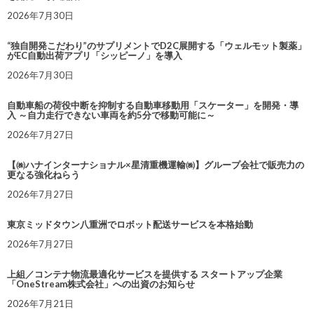
2026年7月30日
“独自開発こだわり”のサプリメントでD2C展開する「ウェルモット製薬」
がEC自動出荷アプリ「シッピーノ」を導入
2026年7月30日
自動車船の荷役中断を抑制する自動車移動用「スケーター」を開発・導
入 ～自力走行できない車両を約5分で移動可能に～
2026年7月27日
【㈱ハナインターナショナル×星清重機運輸㈱】グループ会社で販売力の
更なる強化ねらう
2026年7月27日
東京ミッドタウン八重洲でロボット配送サービスを本格始動
2026年7月27日
上組／コンテナ物流最適化サービスを提供する スタートアップ企業
「OneStream株式会社」への出資のお知らせ
2026年7月21日