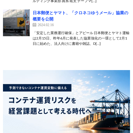
ルティング事業部 壽系 祐太 チーフマ[…]
日本郵便とヤマト、「クロネコゆうメール」協業の
概要を公開
2024.02.16
「安定した業務運行確保」とアピール 日本郵便とヤマト運輸
は2月15日、昨年6月に発表した協業強化の一環として2月1
日に始めた、法人向けに書籍や雑誌、D[…]