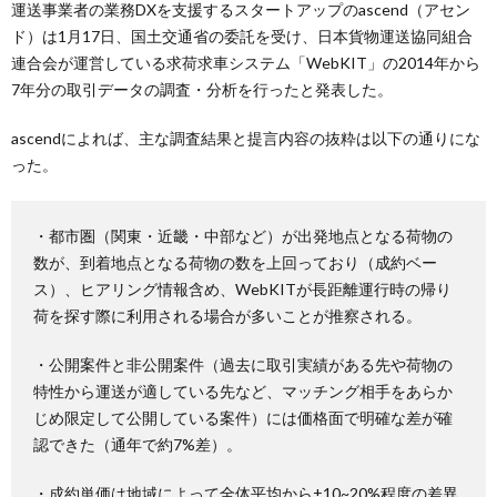
運送事業者の業務DXを支援するスタートアップのascend（アセン
ド）は1月17日、国土交通省の委託を受け、日本貨物運送協同組合
連合会が運営している求荷求車システム「WebKIT」の2014年から
7年分の取引データの調査・分析を行ったと発表した。
ascendによれば、主な調査結果と提言内容の抜粋は以下の通りにな
った。
・都市圏（関東・近畿・中部など）が出発地点となる荷物の
数が、到着地点となる荷物の数を上回っており（成約ベー
ス）、ヒアリング情報含め、WebKITが長距離運行時の帰り
荷を探す際に利用される場合が多いことが推察される。
・公開案件と非公開案件（過去に取引実績がある先や荷物の
特性から運送が適している先など、マッチング相手をあらか
じめ限定して公開している案件）には価格面で明確な差が確
認できた（通年で約7%差）。
・成約単価は地域によって全体平均から±10~20%程度の差異