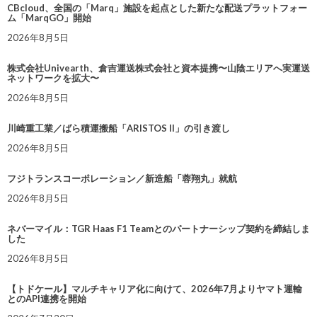
CBcloud、全国の「Marq」施設を起点とした新たな配送プラットフォー
ム「MarqGO」開始
2026年8月5日
株式会社Univearth、倉吉運送株式会社と資本提携〜山陰エリアへ実運送
ネットワークを拡大〜
2026年8月5日
川崎重工業／ばら積運搬船「ARISTOS II」の引き渡し
2026年8月5日
フジトランスコーポレーション／新造船「蓉翔丸」就航
2026年8月5日
ネバーマイル：TGR Haas F1 Teamとのパートナーシップ契約を締結しま
した
2026年8月5日
【トドケール】マルチキャリア化に向けて、2026年7月よりヤマト運輸
とのAPI連携を開始