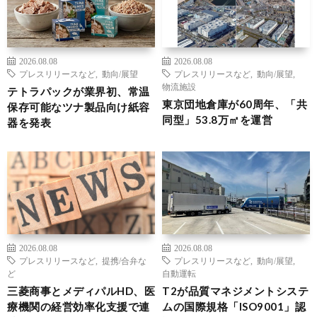
2026.08.08
2026.08.08
プレスリリースなど
,
動向/展望
プレスリリースなど
,
動向/展望
,
物流施設
テトラパックが業界初、常温
東京団地倉庫が60周年、「共
保存可能なツナ製品向け紙容
同型」53.8万㎡を運営
器を発表
2026.08.08
2026.08.08
プレスリリースなど
,
提携/合弁な
プレスリリースなど
,
動向/展望
,
ど
自動運転
三菱商事とメディパルHD、医
T2が品質マネジメントシステ
療機関の経営効率化支援で連
ムの国際規格「ISO9001」認